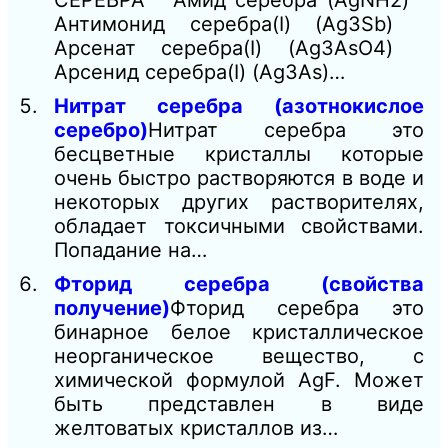
СЕРЕБРА Амид серебра (AgNH2)
Антимонид серебра(I) (Ag3Sb)
Арсенат серебра(I) (Ag3AsO4)
Арсенид серебра(I) (Ag3As)…
Нитрат серебра (азотнокислое
серебро)
Нитрат серебра это
бесцветные кристаллы которые
очень быстро растворяются в воде и
некоторых других растворителях,
обладает токсичными свойствами.
Попадание на…
Фторид серебра (свойства
получение)
Фторид серебра это
бинарное белое кристаллическое
неорганическое вещество, с
химической формулой AgF. Может
быть представлен в виде
желтоватых кристаллов из…