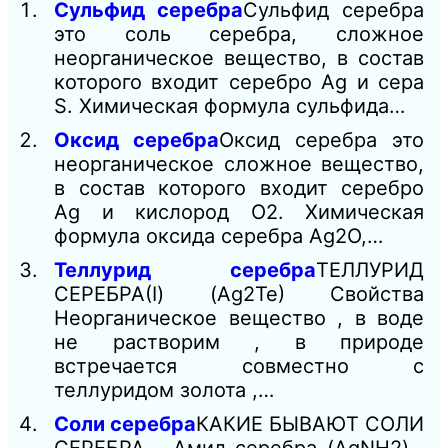
Сульфид серебра
Сульфид серебра
это соль серебра, сложное
неорганическое вещество, в состав
которого входит серебро Ag и сера
S. Химическая формула сульфида…
Оксид серебра
Оксид серебра это
неорганическое сложное вещество,
в состав которого входит серебро
Ag и кислород О2. Химическая
формула оксида серебра Ag2O,…
Теллурид серебра
ТЕЛЛУРИД
СЕРЕБРА(I) (Ag2Te) Свойства
Неорганическое вещество , в воде
не растворим , в природе
встречается совместно с
теллуридом золота ,…
Соли серебра
КАКИЕ БЫВАЮТ СОЛИ