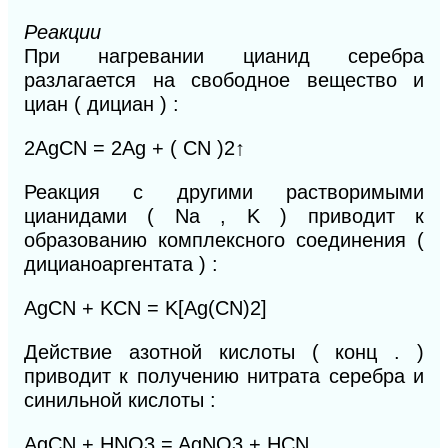
Реакции
При нагревании цианид серебра
разлагается на свободное вещество и
циан ( дициан ) :
2AgCN = 2Ag + ( CN )2↑
Реакция с другими растворимыми
цианидами ( Na , K ) приводит к
образованию комплексного соединения (
дицианоаргентата ) :
AgCN + KCN = K[Ag(CN)2]
Действие азотной кислоты ( конц . )
приводит к получению нитрата серебра и
синильной кислоты :
AgCN + HNO3 = AgNO3 + HCN