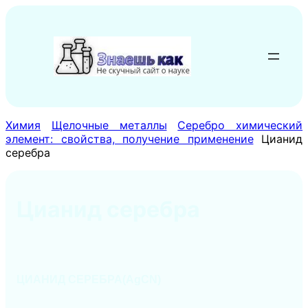
Перейти
к
содержимому
Химия
Щелочные металлы
Серебро химический
элемент: свойства, получение применение
Цианид
серебра
Цианид серебра
ЦИАНИД СЕРЕБРА(AgCN)