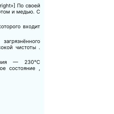
ght»] По своей
том и медью. С
которого входит
загрязнённого
окой чистоты .
ения — 230°C
е состояние ,