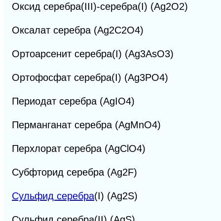
Оксид серебра(III)-серебра(I) (Ag2O2)
Оксалат серебра (Ag2C2O4)
Ортоарсенит серебра(I) (Ag3AsO3)
Ортофосфат серебра(I) (Ag3PO4)
Периодат серебра (AgIO4)
Перманганат серебра (AgMnO4)
Перхлорат серебра (AgClO4)
Субфторид серебра (Ag2F)
Сульфид серебра
(I) (Ag2S)
Сульфид серебра(II) (AgS)