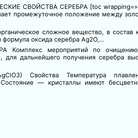
СКИЕ СВОЙСТВА СЕРЕБРА [toc wrapping=»ri
мает промежуточное положение между золо
органическое сложное вещество, в состав 
я формула оксида серебра Ag2O,…
А Комплекс мероприятий по очищению 
, для дальнейшего получения серебра выс
AgClO3) Свойства Температура плавл
Состояние — кристаллы имеют бесцветно