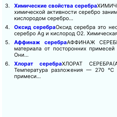
Химические свойства серебра
ХИМИЧЕ
химической активности серебро зани
кислородом серебро…
Оксид серебра
Оксид серебра это не
серебро Ag и кислород О2. Химическа
Аффинаж серебра
АФФИНАЖ СЕРЕБР
материала от посторонних примесей 
Они…
Хлорат серебра
ХЛОРАТ СЕРЕБРА(
Температура разложения — 270 °C 
примеси…