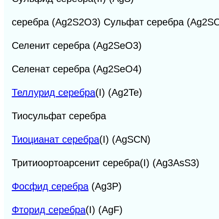
серебра (Ag2S2O3) Сульфат серебра (Ag2S
Селенит серебра (Ag2SeO3)
Селенат серебра (Ag2SeO4)
Теллурид серебра
(I) (Ag2Te)
Тиосульфат серебра
Тиоцианат серебра
(I) (AgSCN)
Тритиоортоарсенит серебра(I) (Ag3AsS3)
Фосфид серебра
(Ag3P)
Фторид серебра
(I) (AgF)