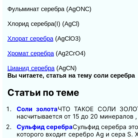
Фульминат серебра (AgONC)
Хлорид серебра(I) (AgCl)
Хлорат серебра
(AgClO3)
Хромат серебра
(Ag2CrO4)
Цианид серебра
(AgCN)
Вы читаете, статья на тему соли серебра
Статьи по теме
Соли золота
ЧТО ТАКОЕ СОЛИ ЗОЛОТА
насчитывается от 15 до 20 минералов ,
Сульфид серебра
Сульфид серебра это
которого входит серебро Ag и сера S.