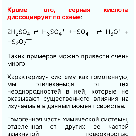
Кроме того, серная кислота
диссоциирует по схеме
:
+
—
+
2Н
SO
⇄ Н
SO
+HSO
⇄ H
O
+
2
4
3
4
4
3
—
HS
O
2
7
Таких примеров можно привести очень
много.
Характеризуя систему как гомогенную,
мы отвлекаемся от тех
неоднородностей в ней, которые не
оказывают существенного влияния на
изучаемые в данный момент свойства.
Гомогенная часть химической системы,
отделенная от других ее частей
замкнутой поверхностью