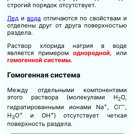
строгий порядок отсутствует.
Лед
и
вода
отличаются по свойствам и
отделены друг от друга поверхностью
раздела.
Раствор хлорида натрия в воде
является примером
однородной
, или
гомогенной системы
.
Гомогенная система
Между отдельными компонентами
этого раствора (молекулами Н
О,
2
+
—
гидратированными ионами Na
, Сl
,
+
+
Н
О
и ОН
) отсутствует четкая
3
поверхность раздела.