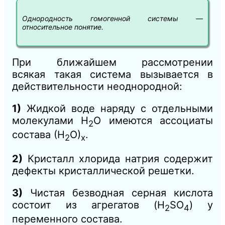
Однородность гомогенной системы —
относительное понятие.
При ближайшем рассмотрении
всякая
такая
система вызывается в
действительности неоднородной:
1)
Ж
идкой
воде наряду с отдельными
молекулами Н
O имеются ассоциаты
2
состава (Н
О)
.
2
х
2)
Кристалл хлорида натрия содержит
дефекты кристаллической решетки.
3)
Чистая безводная серная кислота
состоит из агрегатов (H
SO
) y
2
4
переменного состава.