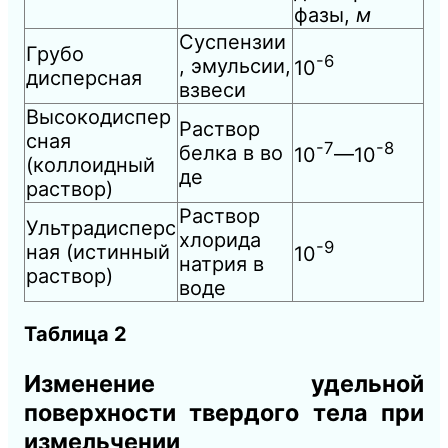
фазы,
м
Суспензии
Грубо
-6
, эмульсии,
10
дисперсная
взвеси
Высокодиспер
Раствор
сная
-7
-8
белка
в
во
10
—10
(коллоидный
де
раствор)
Раствор
Ультрадисперс
хлорида
-9
ная (истинный
10
натрия в
раствор)
воде
Таблица
2
Изменение удельной
поверхности твердого тела при
измельчении