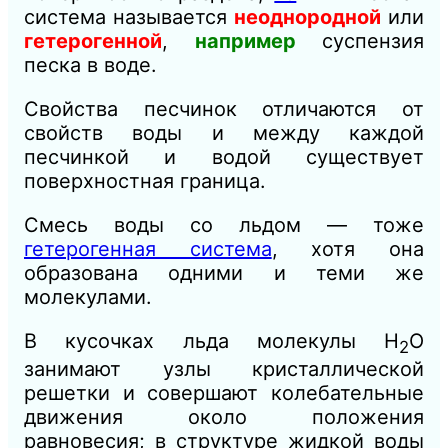
система называется
неоднородной
или
гетерогенной
,
например
суспензия
песка в воде.
Свойства песчинок отличаются от
свойств воды и между каждой
песчинкой и водой существует
поверхностная граница.
Смесь воды со льдом — тоже
гетерогенная система
, хотя она
образована одними и теми же
молекулами.
В кусочках льда молекулы Н
О
2
занимают узлы кристаллической
решетки и совершают колебательные
движения около положения
равновесия; в структуре жидкой воды