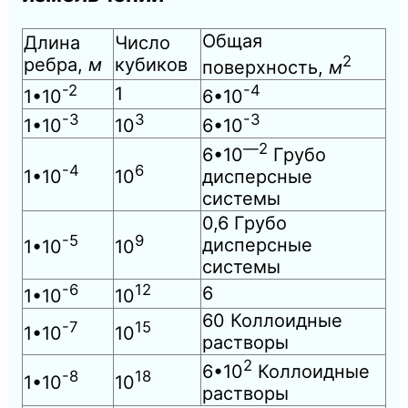
Общая
Длина
Число
2
ребра,
м
кубиков
поверхность,
м
-2
-4
1
1•10
6•10
-3
3
-3
1•10
10
6•10
—
2
6•10
Грубо
-4
6
1•10
10
дисперсные
системы
0,6
Грубо
-5
9
дисперсные
1•10
10
системы
-6
12
6
1•10
10
60
Коллоидные
-7
15
1•10
10
растворы
2
6•10
Коллоидные
-8
18
1•10
10
растворы