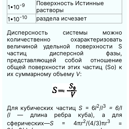
Поверхность Истинные
-9
1•10
растворы
-10
раздела исчезает
1•10
Дисперсность системы можно
количественно охарактеризовать
величиной удельной поверхности S
частиц дисперсной фазы,
представляющей собой отношение
общей поверхности этих частиц (So) к
их суммарному объему
V
:
2
3
Для кубических частиц
S
= 6
l
/
l
=
6/l
(l
— длина ребра куба), а для
2
3
сферических—
S
= 4πr
/(4/3)πr
=