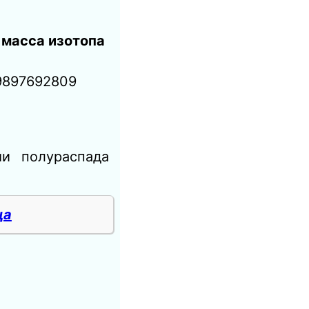
 масса изотопа
9897692809
и полураспада
ца