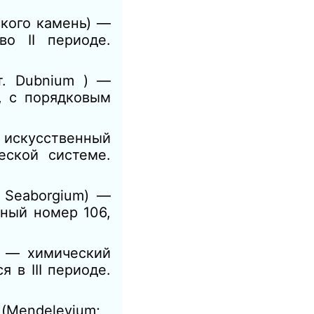
еского камень) —
о II периоде.
т. Dubnium ) —
, с порядковым
m) искусственный
еской системе.
. Seaborgium) —
ный номер 106,
) — химический
 в III периоде.
 (Mendelevium;