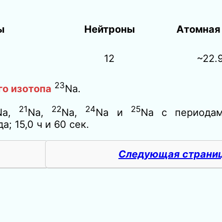
ы
Нейтроны
Атомная
12
~22.
23
го изотопа
Na.
21
22
24
25
Na,
Na,
Na,
Na и
Na с периодам
а; 15,0 ч и 60 сек.
Следующая страни