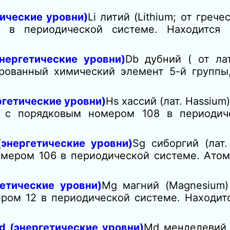
ические уровни)
Li литий (Lithium; от греч
в периодической системе. Находится в
нергетические уровни)
Db дубний ( от ла
ированный химический элемент 5-й группы
ргетические уровни)
Hs хассий (лат. Hassiu
, с порядковым номером 108 в периодич
энергетические уровни)
Sg сиборгий (лат
омером 106 в периодической системе. Атом
етические уровни)
Mg магний (Magnesium
ом 12 в периодической системе. Находится
 (энергетические уровни)
Md менделевий