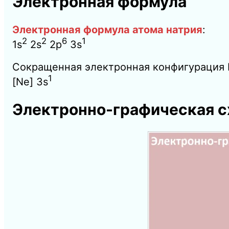
Электронная формула
Электронная формула атома натрия
:
2
2
6
1
1s
2s
2p
3s
Сокращенная электронная конфигурация 
1
[Ne] 3s
Электронно-графическая с