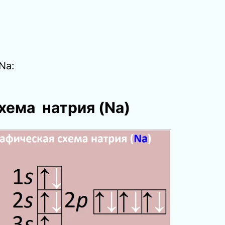
Na:
хема натрия (Nа)