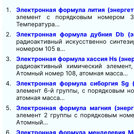
Электронная формула лития (энергет
элемент с порядковым номером 3 
Температура…
Электронная формула дубния Db (э
радиоактивный искусственно синтез
номером 105 в…
Электронная формула хассия Hs (эне
радиоактивный химический элемент
Атомный номер 108, атомная масса…
Электронная формула сиборгия Sg (
элемент 6-й группы, с порядковым н
атомная масса…
Электронная формула магния (энерг
элемент 2 группы с порядковым номер
Атомный…
Электронная формула менделевия Md