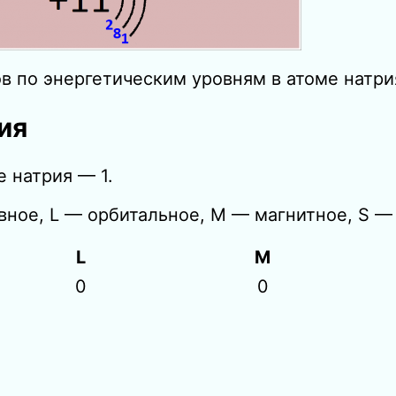
в по энергетическим уровням в атоме натри
ия
 натрия — 1.
вное, L — орбитальное, M — магнитное, S — 
L
M
0
0