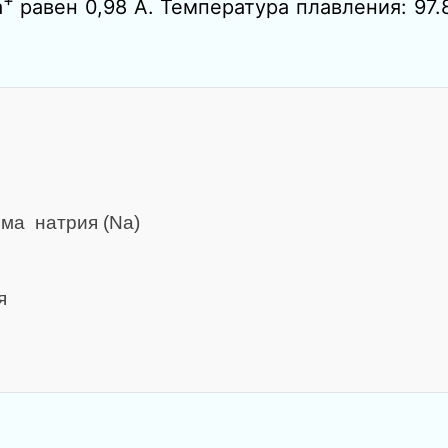
a
равен 0,98 А. Температура плавления: 97.
ма натрия (Nа)
я