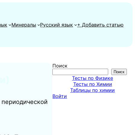
зык
Минералы
Русский язык
+ Добавить статью
Поиск
Поиск
и)
Тесты по Физике
Тесты по Химии
Таблицы по химии
Войти
в периодической