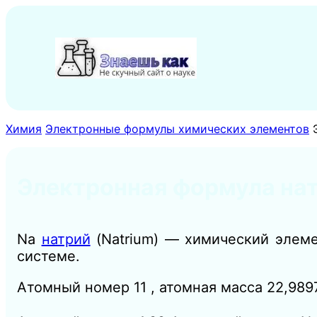
Перейти
к
содержимому
Химия
Электронные формулы химических элементов
Электронная формула нат
Na
натрий
(Natrium) — химический элеме
системе.
Атомный номер 11 , атомная масса 22,989