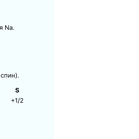
я Nа.
спин).
S
+1/2