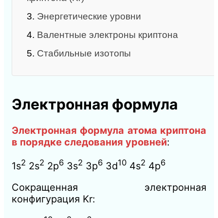
3.
Энергетические уровни
4.
Валентные электроны криптона
5.
Стабильные изотопы
Электронная формула
Электронная формула атома криптона
в порядке следования уровней
:
2
2
6
2
6
10
2
6
1s
2s
2p
3s
3p
3d
4s
4p
Сокращенная электронная
конфигурация Kr: