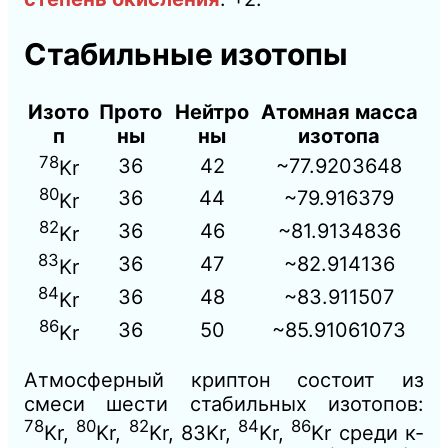
Стабильные изотопы
Изото
Прото
Нейтро
Атомная масса
п
ны
ны
изотопа
78
36
42
~77.9203648
Kr
80
36
44
~79.916379
Kr
82
36
46
~81.9134836
Kr
83
36
47
~82.914136
Kr
84
36
48
~83.911507
Kr
86
36
50
~85.91061073
Kr
Атмосферный криптон состоит из
смеси шести стабильных изотопов:
78
80
82
84
86
Kr,
Kr,
Kr, 83Kr,
Kr,
Kr среди к-