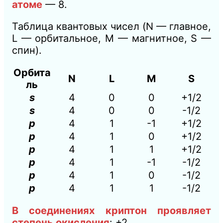
атоме
— 8.
Таблица квантовых чисел (N — главное,
L — орбитальное, M — магнитное, S —
спин).
Орбита
N
L
M
S
ль
s
4
0
0
+1/2
s
4
0
0
-1/2
p
4
1
-1
+1/2
p
4
1
0
+1/2
p
4
1
1
+1/2
p
4
1
-1
-1/2
p
4
1
0
-1/2
p
4
1
1
-1/2
В соединениях криптон проявляет
степень окисления
: +2
.