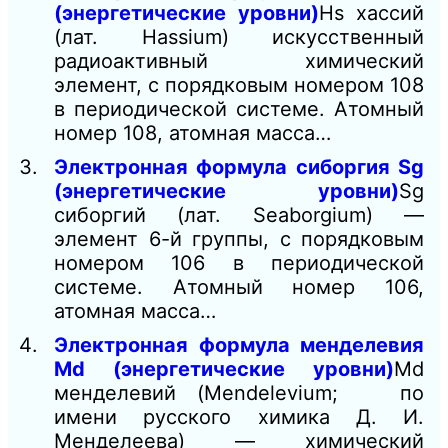
(энергетические уровни)
Hs хассий
(лат. Hassium) искусственный
радиоактивный химический
элемент, с порядковым номером 108
в периодической системе. Атомный
номер 108, атомная масса…
Электронная формула сиборгия Sg
(энергетические уровни)
Sg
сиборгий (лат. Seaborgium) —
элемент 6-й группы, с порядковым
номером 106 в периодической
системе. Атомный номер 106,
атомная масса…
Электронная формула менделевия
Md (энергетические уровни)
Md
менделевий (Mendelevium; по
имени русского химика Д. И.
Менделеева) — химический