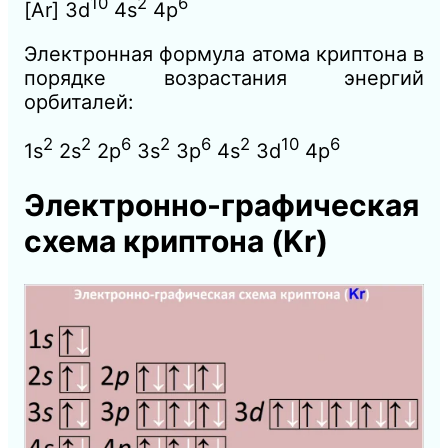
10
2
6
[Ar] 3d
4s
4p
Электронная формула атома криптона в
порядке возрастания энергий
орбиталей:
2
2
6
2
6
2
10
6
1s
2s
2p
3s
3p
4s
3d
4p
Электронно-графическая
схема криптона (Kr)