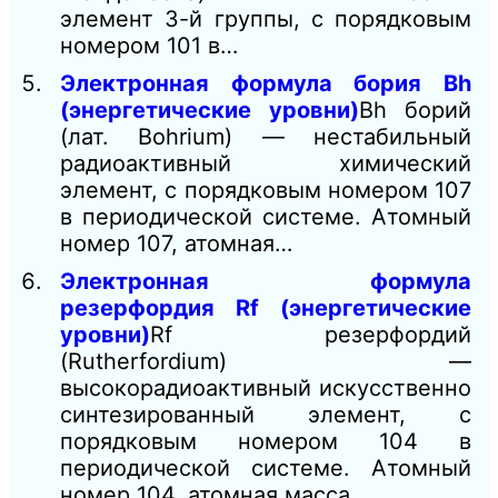
элемент 3-й группы, с порядковым
номером 101 в…
Электронная формула бория Bh
(энергетические уровни)
Bh борий
(лат. Bohrium) — нестабильный
радиоактивный химический
элемент, с порядковым номером 107
в периодической системе. Атомный
номер 107, атомная…
Электронная формула
резерфордия Rf (энергетические
уровни)
Rf резерфордий
(Rutherfordium) —
высокорадиоактивный искусственно
синтезированный элемент, с
порядковым номером 104 в
периодической системе. Атомный
номер 104, атомная масса…