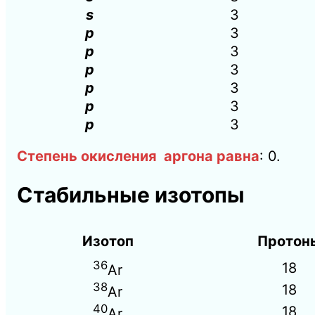
s
3
p
3
p
3
p
3
p
3
p
3
p
3
Степень окисления аргона равна
: 0.
Стабильные изотопы
Изотоп
Протон
36
18
Ar
38
18
Ar
40
18
Ar