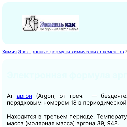
Перейти
к
содержимому
Химия
Электронные формулы химических элементов
Электронная формула арг
Ar
аргон
(Argon; от греч. — бездеяте
порядковым номером 18 в периодической
Находится в третьем периоде. Температур
масса (молярная масса) аргона 39, 948.