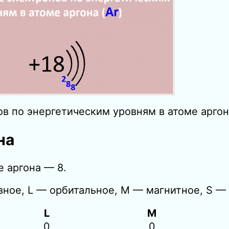
в по энергетическим уровням в атоме аргон
на
 аргона — 8.
вное, L — орбитальное, M — магнитное, S — 
L
M
0
0