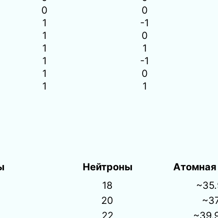
0
0
1
-1
1
0
1
1
1
-1
1
0
1
1
ы
Нейтроны
Атомная
18
~35
20
~3
22
~39.