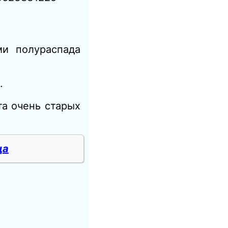
ми полураспада
.
а очень старых
ца