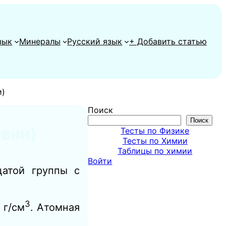
зык
Минералы
Русский язык
+ Добавить статью
и)
Поиск
Поиск
овни)
Тесты по Физике
Тесты по Химии
Таблицы по химии
Войти
атой группы с
3
 г/см
. Атомная