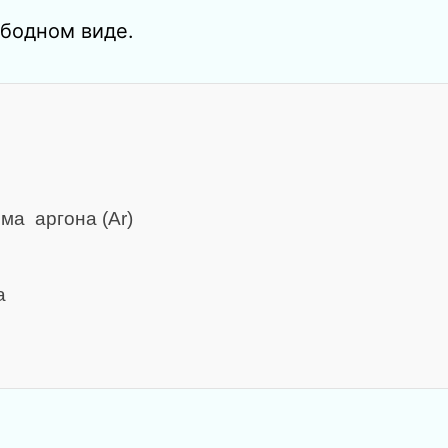
ободном виде.
ма аргона (Ar)
а