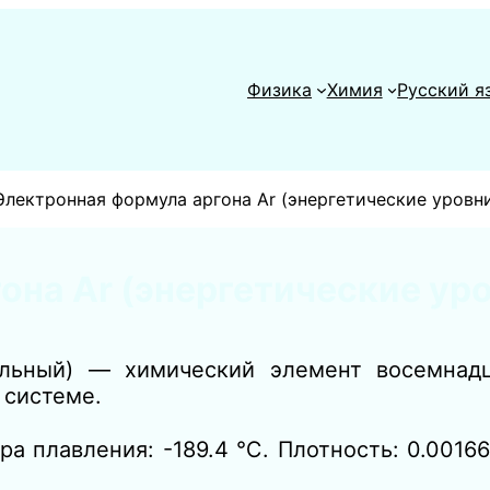
Физика
Химия
Русский я
Электронная формула аргона Ar (энергетические уровн
она Ar (энергетические ур
льный) — химический элемент восемнадц
 системе.
а плавления: -189.4 ℃. Плотность: 0.00166