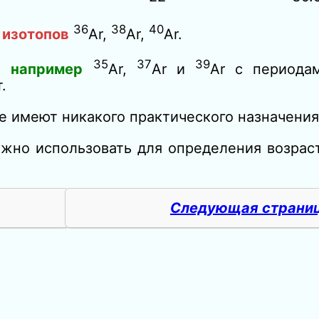
36
38
40
 изотопов
Ar,
Ar,
Ar.
35
37
39
ы,
например
Аr,
Аr и
Аr с периода
.
е имеют никакого практического назначения
жно использовать для определения возраст
Следующая страни