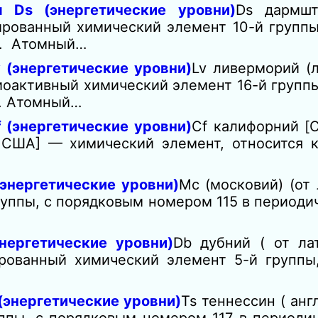
 Ds (энергетические уровни)
Ds дармшт
ированный химический элемент 10-й групп
е. Атомный…
 (энергетические уровни)
Lv ливерморий (л
оактивный химический элемент 16-й групп
е. Атомный…
 (энергетические уровни)
Cf калифорний [
 в США] — химический элемент, относится 
энергетические уровни)
Mc (московий) (от 
уппы, с порядковым номером 115 в периоди
нергетические уровни)
Db дубний ( от ла
ированный химический элемент 5-й группы
(энергетические уровни)
Ts теннесcин ( анг
ппы, с порядковым номером 117 в периодич