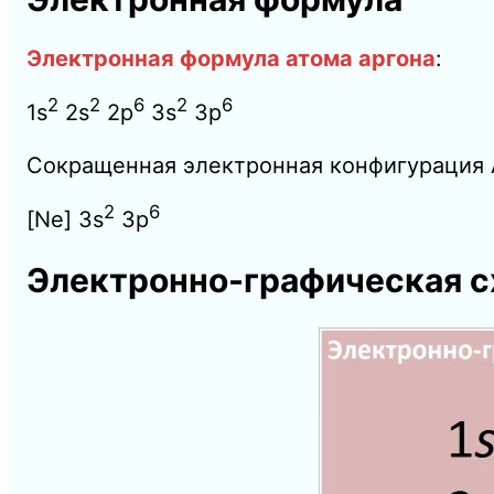
Электронная формула атома аргона
:
2
2
6
2
6
1s
2s
2p
3s
3p
Сокращенная электронная конфигурация 
2
6
[Ne] 3s
3p
Электронно-графическая сх