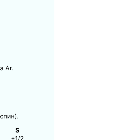
а Ar.
спин).
S
+1/2