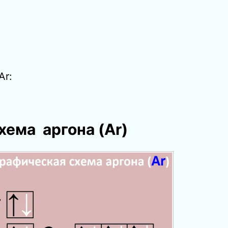
Ar:
ема аргона (Ar)