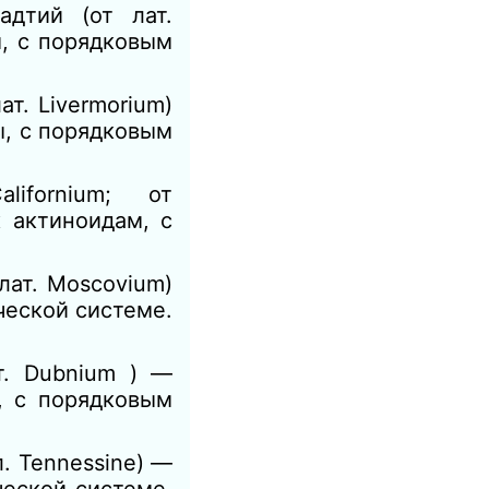
адтий (от лат.
ы, с порядковым
ат. Livermorium)
ы, с порядковым
Californium; от
к актиноидам, с
лат. Moscovium)
ческой системе.
т. Dubnium ) —
, с порядковым
л. Tennessine) —
еской системе.