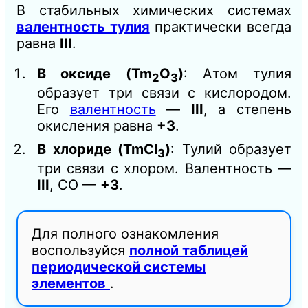
В стабильных химических системах
валентность тулия
практически всегда
равна
III
.
В оксиде (Tm
O
)
: Атом тулия
2
3
образует три связи с кислородом.
Его
валентность
—
III
, а степень
окисления равна
+3
.
В хлориде (TmCl
)
: Тулий образует
3
три связи с хлором. Валентность —
III
, СО —
+3
.
Для полного ознакомления
воспользуйся
полной таблицей
периодической системы
элементов
.