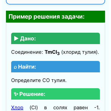
Пример решения задачи:
▶️ Дано:
Соединение:
TmCl
(хлорид тулия).
3
⌕ Найти:
Определите СО тулия.
✨ Решение:
Хлор
(Cl) в солях равен -1.