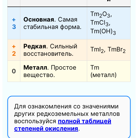
Tm
O
,
2
3
+
Основная
. Самая
TmCl
,
3
3
стабильная форма.
Tm(OH)
3
+
Редкая
. Сильный
TmI
, TmBr
2
2
2
восстановитель.
Металл
. Простое
Tm
0
вещество.
(металл)
Для ознакомления со значениями
других редкоземельных металлов
воспользуйся
полной таблицей
степеней окисления
.