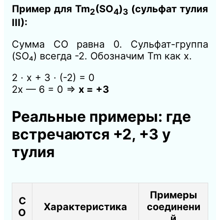
Пример для Tm
(SO
)
(сульфат тулия
2
4
3
III):
Сумма СО равна 0. Сульфат-группа
(SO₄) всегда -2. Обозначим Tm как x.
2 · x + 3 · (-2) = 0
2x — 6 = 0 ⇒
x = +3
Реальные примеры: где
встречаются +2, +3 у
тулия
Примеры
С
Характеристика
соединени
О
й