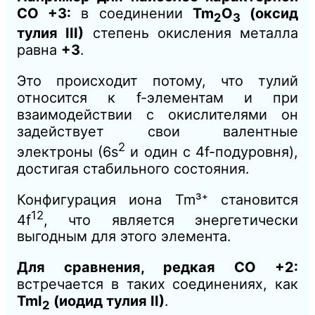
СО +3:
в соединении
Tm
O
(оксид
2
3
тулия III)
степень окисления металла
равна
+3
.
Это происходит потому, что тулий
относится к f-элементам и при
взаимодействии с окислителями он
задействует свои валентные
2
электроны (6s
и один с 4f-подуровня),
достигая стабильного состояния.
Конфигурация иона Tm³⁺ становится
12
4f
, что является энергетически
выгодным для этого элемента.
Для сравнения, редкая СО +2:
встречается в таких соединениях, как
TmI
(иодид тулия II)
.
2