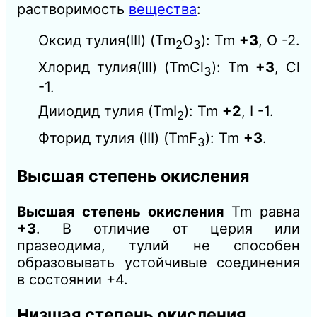
растворимость
вещества
:
Оксид тулия(III) (Tm
O
): Tm
+3
, O -2.
2
3
Хлорид тулия(III) (TmCl
): Tm
+3
, Cl
3
-1.
Дииодид тулия (TmI
): Tm
+2
, I -1.
2
Фторид тулия (III) (TmF
): Tm
+3
.
3
Высшая степень окисления
Высшая степень окисления
Tm равна
+3
. В отличие от церия или
празеодима, тулий не способен
образовывать устойчивые соединения
в состоянии +4.
Низшая степень окисления