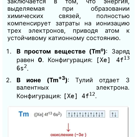
заключается в том, что энергия,
выделяемая при образовании
химических связей, полностью
компенсирует затраты на ионизацию
трех электронов, приводя атом к
устойчивому катионному состоянию.
В простом веществе (Tm⁰)
: Заряд
13
равен
0
. Конфигурация:
[Xe] 4f
2
6s
.
+3
В ионе (Tm
)
: Тулий отдает 3
валентных электрона.
12
Конфигурация:
[Xe] 4f
.