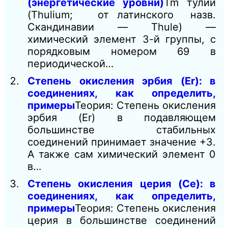
(энергетические уровни)
Tm тулий
(Thulium; от латинского назв.
Скандинавии — Thule) —
химический элемент 3-й группы, с
порядковым номером 69 в
периодической…
Степень окисления эрбия (Er): в
соединениях, как определить,
примеры
Теория: Степень окисления
эрбия (Er) в подавляющем
большинстве стабильных
соединений принимает значение +3.
А также сам химический элемент 0
в…
Степень окисления церия (Ce): в
соединениях, как определить,
примеры
Теория: Степень окисления
церия в большинстве соединений