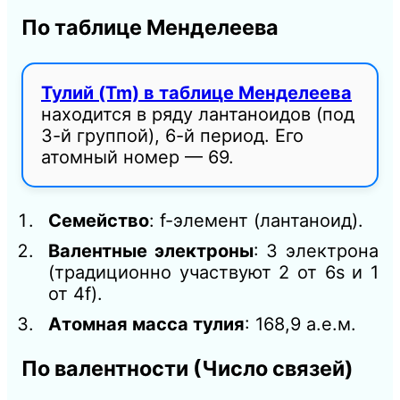
По таблице Менделеева
Тулий (Tm) в таблице Менделеева
находится в ряду лантаноидов (под
3-й группой), 6-й период. Его
атомный номер — 69.
Семейство
: f-элемент (лантаноид).
Валентные электроны
: 3 электрона
(традиционно участвуют 2 от 6s и 1
от 4f).
Атомная масса тулия
: 168,9 а.е.м.
По валентности (Число связей)