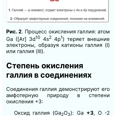
Рис. 2
. Процесс окисления галлия: атом
10
2
1
Ga ([Ar] 3d
4s
4p
) теряет внешние
электроны, образуя катионы галлия (I)
или галлия (III).
Степень окисления
галлия в соединениях
Соединения галлия демонстрируют его
амфотерную природу в степени
окисления +3:
Оксид галлия (Ga
O
): Ga
+3
, O -2
2
3