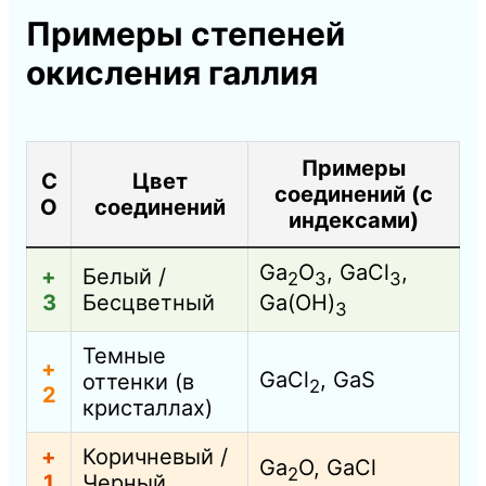
Примеры степеней
окисления галлия
Примеры
С
Цвет
соединений (с
О
соединений
индексами)
Ga
O
, GaCl
,
+
Белый /
2
3
3
3
Бесцветный
Ga(OH)
3
Темные
+
GaCl
, GaS
оттенки (в
2
2
кристаллах)
+
Коричневый /
Ga
O, GaCl
2
1
Черный