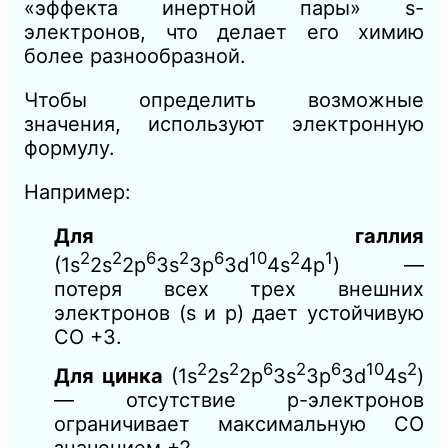
«эффекта инертной пары» s-
электронов, что делает его химию
более разнообразной.
Чтобы определить возможные
значения, используют электронную
формулу.
Например:
Для галлия
2
2
6
2
6
10
2
1
(1s
2s
2p
3s
3p
3d
4s
4p
) —
потеря всех трех внешних
электронов (s и p) дает устойчивую
СО +3.
2
2
6
2
6
10
2
Для цинка
(1s
2s
2p
3s
3p
3d
4s
)
— отсутствие p-электронов
ограничивает максимальную СО
значением +2.