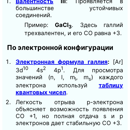
Валентность
III
: Проявляется в
большинстве устойчивых
соединений.
Пример:
GaCl
. Здесь галлий
3
трехвалентен, и его СО равна +3.
По электронной конфигурации
Электронная формула галлия
:
[Ar]
10
2
1
3d
4s
4p
. Для просмотра
значений (n, l, m
, m
) каждого
l
s
электрона используй
таблицу
квантовых чисел
.
Легкость отрыва p-электрона
объясняет возможность появления
СО +1, но полная отдача s и p
электронов дает стабильную СО +3.