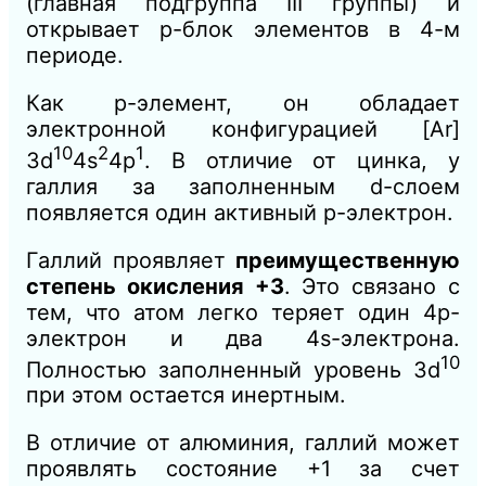
(главная подгруппа III группы) и
открывает p-блок элементов в 4-м
периоде.
Как p-элемент, он обладает
электронной конфигурацией [Ar]
10
2
1
3d
4s
4p
. В отличие от цинка, у
галлия за заполненным d-слоем
появляется один активный p-электрон.
Галлий проявляет
преимущественную
степень окисления +3
. Это связано с
тем, что атом легко теряет один 4p-
электрон и два 4s-электрона.
10
Полностью заполненный уровень 3d
при этом остается инертным.
В отличие от алюминия, галлий может
проявлять состояние +1 за счет