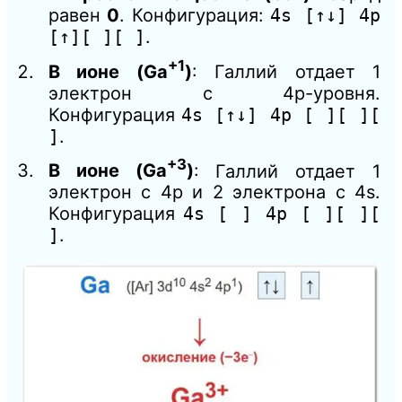
равен
0
. Конфигурация:
4s [↑↓] 4p
[↑][ ][ ]
.
+1
В ионе (Ga
)
: Галлий отдает 1
электрон с 4p-уровня.
Конфигурация
4s [↑↓] 4p [ ][ ][
]
.
+3
В ионе (Ga
)
: Галлий отдает 1
электрон с 4p и 2 электрона с 4s.
Конфигурация
4s [ ] 4p [ ][ ][
]
.