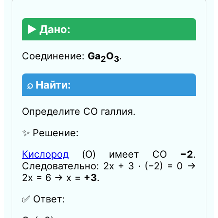
▶️ Дано:
Соединение:
Ga
O
.
2
3
⌕ Найти:
Определите СО галлия.
✨ Решение:
Кислород
(O) имеет СО
−2
.
Следовательно: 2x + 3 · (−2) = 0 →
2x = 6 → x =
+3
.
✅ Ответ: