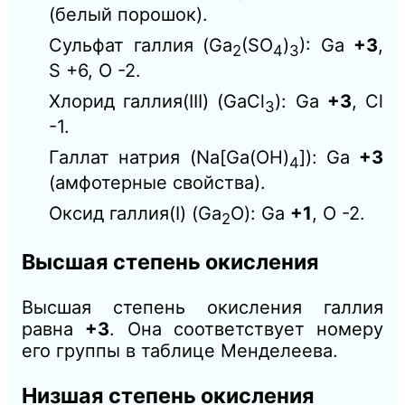
(белый порошок).
Сульфат галлия (Ga
(SO
)
): Ga
+3
,
2
4
3
S +6, O -2.
Хлорид галлия(III) (GaCl
): Ga
+3
, Cl
3
-1.
Галлат натрия (Na[Ga(OH)
]): Ga
+3
4
(амфотерные свойства).
Оксид галлия(I) (Ga
O): Ga
+1
, O -2.
2
Высшая степень окисления
Высшая степень окисления галлия
равна
+3
. Она соответствует номеру
его группы в таблице Менделеева.
Низшая степень окисления