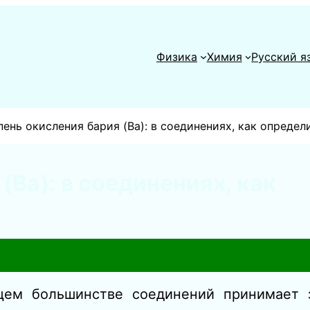
Физика
Химия
Русский я
пень окисления бария (Ba): в соединениях, как определ
(Ba): в соединениях, как
ем большинстве соединений принимает