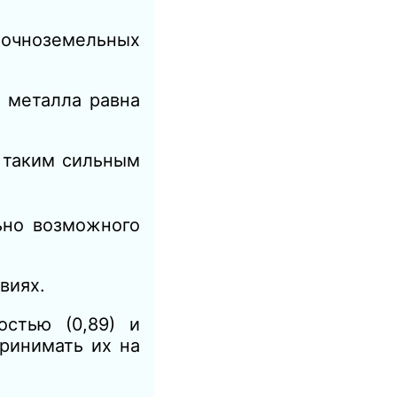
лочноземельных
 металла равна
с таким сильным
ьно возможного
виях.
остью (0,89) и
ринимать их на