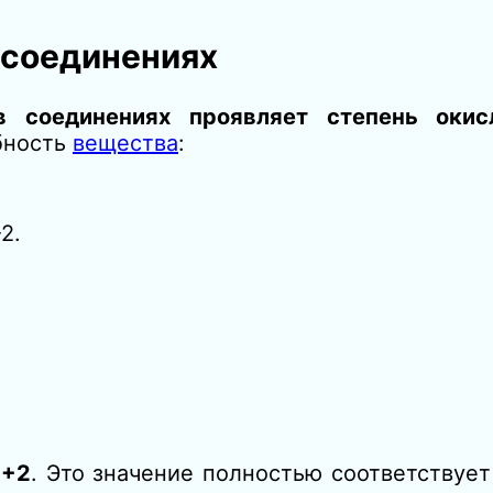
 соединениях
в соединениях проявляет степень окис
бность
вещества
:
-2.
а
+2
. Это значение полностью соответствуе