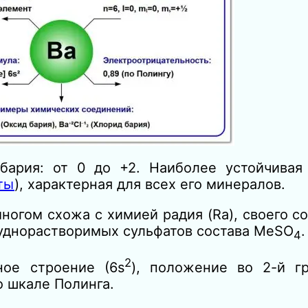
ария: от 0 до +2. Наиболее устойчивая
ты
), характерная для всех его минералов.
ногом схожа с химией радия (Ra), своего со
руднорастворимых сульфатов состава MeSO
.
4
2
ое строение (6s
), положение во 2-й г
о шкале Полинга.