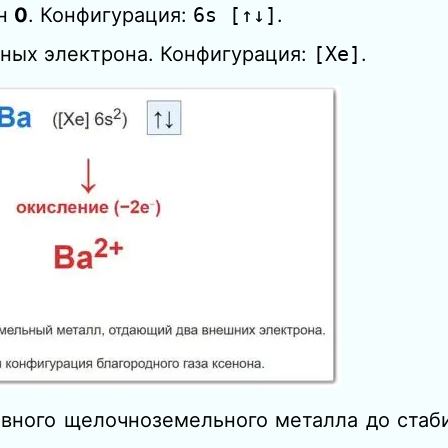
ен
0
. Конфигурация:
6s [↑↓]
.
тных электрона. Конфигурация:
[Xe]
.
тивного щелочноземельного металла до стаб