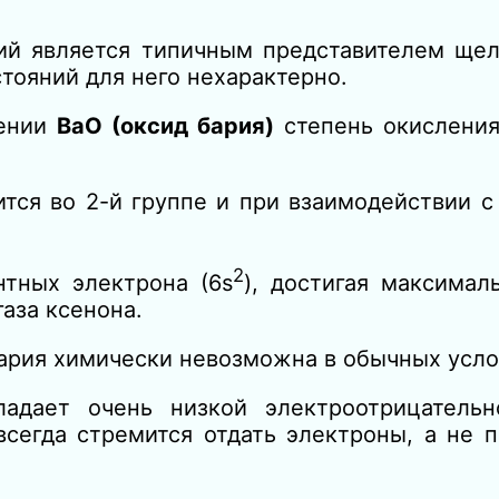
рий является типичным представителем ще
тояний для него нехарактерно.
ении
BaO (оксид бария)
степень окисления
ится во 2-й группе и при взаимодействии 
2
нтных электрона (6s
), достигая максимал
газа ксенона.
ария химически невозможна в обычных усло
ладает очень низкой электроотрицательн
сегда стремится отдать электроны, а не п