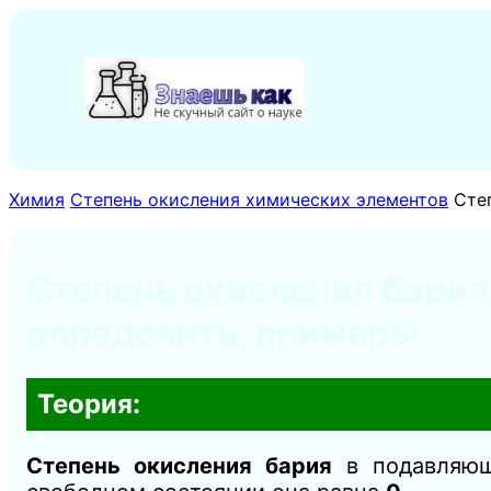
Перейти
к
содержимому
Химия
Степень окисления химических элементов
Сте
Степень окисления бария 
определить, примеры
Теория:
Степень окисления бария
в подавляющ