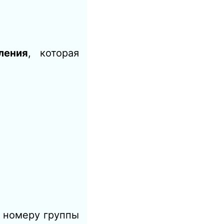
ления
, которая
т номеру группы