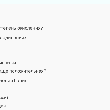
степень окисления?
соединениях
я
кисления
чаще положительная?
сления бария
зей)
ции