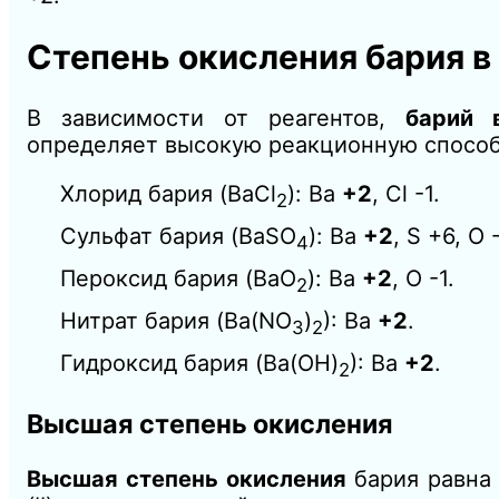
Степень окисления бария в
В зависимости от реагентов,
барий 
определяет высокую реакционную спосо
Хлорид бария (BaCl
): Ba
+2
, Cl -1.
2
Сульфат бария (BaSO
): Ba
+2
, S +6, O 
4
Пероксид бария (BaO
): Ba
+2
, O -1.
2
Нитрат бария (Ba(NO
)
): Ba
+2
.
3
2
Гидроксид бария (Ba(OH)
): Ba
+2
.
2
Высшая степень окисления
Высшая степень окисления
бария равн