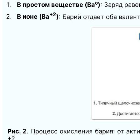
В простом веществе (Ba⁰)
: Заряд рав
+2
В ионе (Ba
)
: Барий отдает оба вален
Рис. 2
. Процесс окисления бария: от ак
+2.