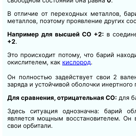
свободном состоянии она равна
0
.
В отличие от переходных металлов, ба
металлов, поэтому проявление других сос
Например для высшей СО +2:
в соедин
+2
.
Это происходит потому, что барий наход
окислителем, как
кислород
.
Он полностью задействует свои 2 вале
заряда и устойчивой оболочки инертного 
Для сравнения, отрицательная СО:
для б
Здесь ситуация однозначна: барий об
является мощным восстановителем. Он в
свои орбитали.