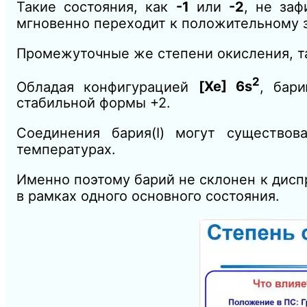
Такие состояния, как
-1
или
-2
, не за
мгновенно переходит к положительному з
Промежуточные же степени окисления, т
2
Обладая конфигурацией
[Xe] 6s
, бар
стабильной формы +2.
Соединения бария(I) могут существо
температурах.
Именно поэтому барий не склонен к дис
в рамках одного основного состояния.