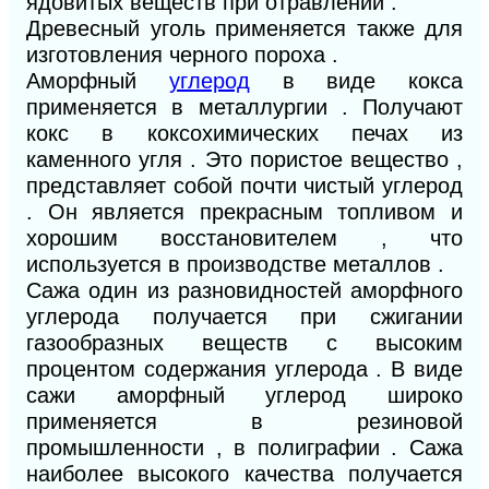
ядовитых веществ при отравлении .
Древесный уголь применяется также для
изготовления черного пороха .
Аморфный
углерод
в виде кокса
применяется в металлургии . Получают
кокс в коксохимических печах из
каменного угля . Это пористое вещество ,
представляет собой почти чистый углерод
. Он является прекрасным топливом и
хорошим восстановителем , что
используется в производстве металлов .
Сажа один из разновидностей аморфного
углерода получается при сжигании
газообразных веществ с высоким
процентом содержания углерода . В виде
сажи аморфный углерод широко
применяется в резиновой
промышленности , в полиграфии . Сажа
наиболее высокого качества получается