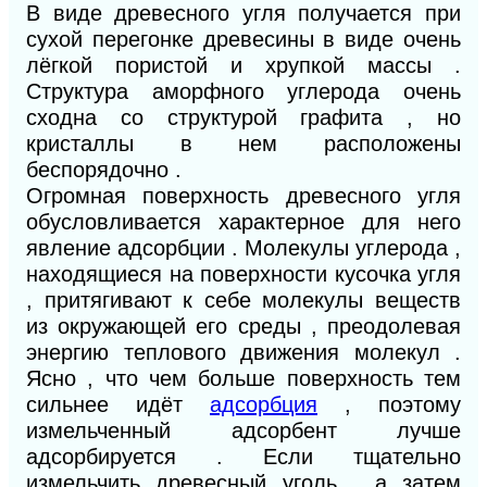
В виде древесного угля получается при
сухой перегонке древесины в виде очень
лёгкой пористой и хрупкой массы .
Структура аморфного углерода очень
сходна со структурой графита , но
кристаллы в нем расположены
беспорядочно .
Огромная поверхность древесного угля
обусловливается характерное для него
явление адсорбции . Молекулы углерода ,
находящиеся на поверхности кусочка угля
, притягивают к себе молекулы веществ
из окружающей его среды , преодолевая
энергию теплового движения молекул .
Ясно , что чем больше поверхность тем
сильнее идёт
адсорбция
, поэтому
измельченный адсорбент лучше
адсорбируется . Если тщательно
измельчить древесный уголь , а затем