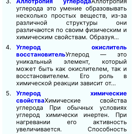
Аллотропия углерода
Аллотропия
углерода это умение образовывать
несколько простых веществ, из-за
различной структуры они
различаются по своим физическим и
химическим свойствам. Образуя…
Углерод окислитель
восстановитель
Углерод — это
уникальный элемент, который
может быть как окислителем, так и
восстановителем. Его роль в
химической реакции зависит от…
Углерод химические
свойства
Химические свойства
углерода При обычных условиях
углерод химически инертен. При
нагревании его активность
увеличивается. Способность