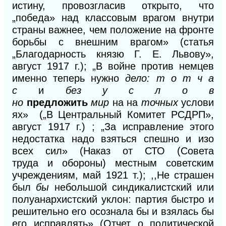
истину, провозгласив открыто, что
„победа» над классовым врагом внутри
страны важнее, чем положение на фронте
борьбы с внешним врагом» (статья
„Благодарность князю Г. Е. Львову»,
август 1917 г.); „В войне против немцев
именно теперь нужно
дело: т о m ч а
с
и
без у с л о в
но
предложить
ми
р
на
на
точных
услови
ях» („В Центральный Комитет РСДРП»,
август 1917 г.) ; „За исправление этого
недостатка надо взяться спешно
и
изо
всех сил» (Наказ от СТО (Совета
труда
и
обороны) местным советским
учреждениям, май 1921 т.); ,,Не страшен
был
бы
небольшой синдикалистский или
полуанархистский уклон: партия быстро и
решительно его осознала бы
и
взялась бы
его исправлять» (Отчет о политической