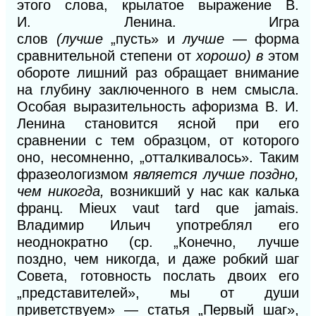
этого слова, крылатое выражение
B.
И.
Ленина. Игра
слов
(лучше
„пусть»
и
лучше
— форма
сравнительной степени от
хорошо)
в
этом
обороте лишний раз обращает внимание
на глубину заключенного в нем смысла.
Особая выразительность афоризма В. И.
Ленина становится ясной при его
сравнении с тем образцом, от которого
оно, несомненно, „отталкивалось». Таким
фразеологизмом
является лучше поздно,
чем никогда,
возникший у нас как калька
франц. Mieux vaut tard que jamais.
Владимир Ильич употреблял его
неоднократно (ср. „Конечно, лучше
поздно, чем никогда,
и
даже робкий шаг
Совета, готовность послать двоих его
„представителей», мы от души
приветствуем» — статья „Первый шаг»,