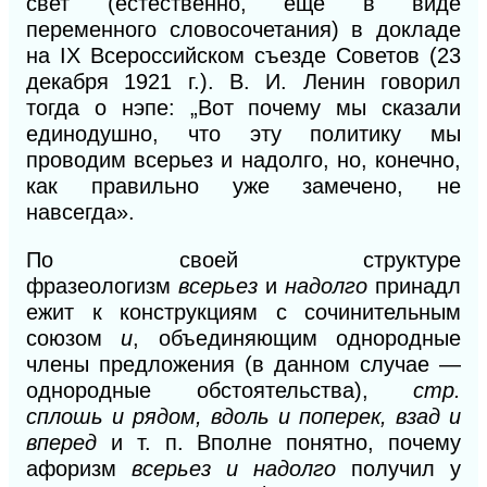
свет (естественно, еще в виде
переменного словосочетания) в докладе
на IX Всероссийском съезде Советов (23
декабря 1921 г.). В. И. Ленин говорил
тогда о нэпе: „Вот почему мы сказали
единодушно, что эту политику мы
проводим всерьез и надолго, но, конечно,
как правильно уже замечено, не
навсегда».
По своей структуре
фразеологизм
всерьез
и
надолго
принадл
ежит к конструкциям с сочинительным
союзом
и
,
объединяющим однородные
члены предложения (в данном случае —
однородные обстоятельства),
стр.
сплошь и рядом, вдоль и поперек, взад и
вперед
и т. п. Вполне понятно, почему
афоризм
всерьез и надолго
получил у