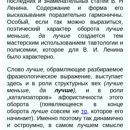
последних и знаменательных статей
В.
Н
Ленина. Содержание и форма его
высказывания поразительно гармоничны.
Особый, если так можно выразиться,
поэтический характер оборота
лучше
меньше, да лучше
создается тем
мастерским использованием тавтологии и
полисемии, которое для В. И. Ленина
было характерно.
Слово
лучше,
обрамляющее разбираемое
фразеологическое выражение, выступает
здесь
и
в роли структурных вех
(лучше
меньше, да
лучше
),
и
в роли
„катализаторов» афористичности этого
оборота (появляющееся в конце
оборота
лучше
совсем не
то
, которое его
начинает). Именно поэтому так динамично
и остроумно, в самом лучшем смысле