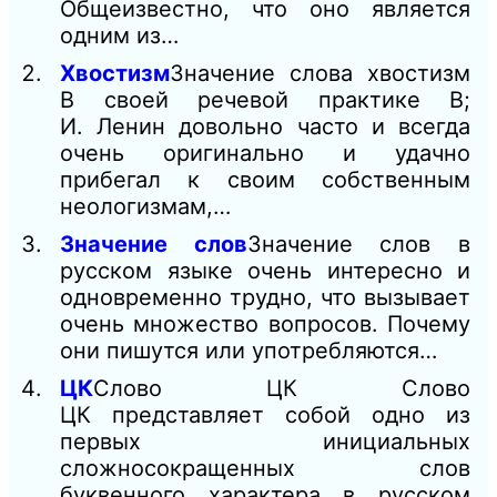
Общеизвестно, что оно является
одним из…
Хвостизм
Значение слова хвостизм
В своей речевой практике В;
И. Ленин довольно часто и всегда
очень оригинально и удачно
прибегал к своим собственным
неологизмам,…
Значение слов
Значение слов в
русском языке очень интересно и
одновременно трудно, что вызывает
очень множество вопросов. Почему
они пишутся или употребляются…
ЦК
Слово ЦК Слово
ЦК представляет собой одно из
первых инициальных
сложносокращенных слов
буквенного характера в русском