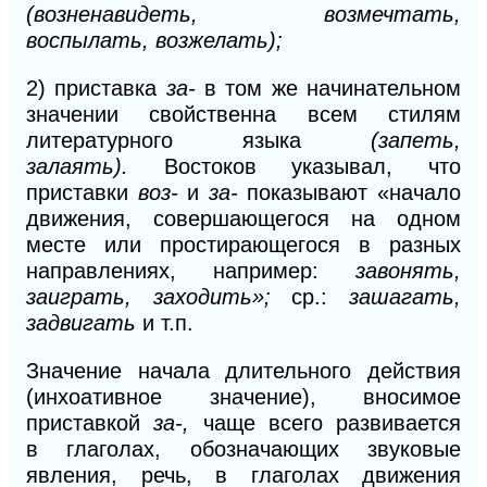
(возненавидеть, возмечтать,
воспылать, возжелать);
2)
приставка
за-
в том же начинательном
значении свойственна всем стилям
литературного языка
(запеть,
залаять).
Востоков указывал, что
приставки
воз-
и
за-
показывают «начало
движения, совершающегося на одном
месте или простирающегося в разных
направлениях, например:
завонять,
заиграть, заходить»;
ср.:
зашагать,
задвигать
и т.п.
Значение начала длительного действия
(инхоативное значение), вносимое
приставкой
за-,
чаще всего развивается
в
глаголах, обозначающих звуковые
явления, речь, в глаголах движения