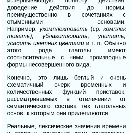
исчерпывающую полноту действия,
доведение действия до нормы,
преимущественно в сочетаниях с
отыменными основами.
Например:
укомплектовать
(ср.
комплек
товать), ублаготворить, упитать,
усадить цветник цветами
и т.
п.
Обычно
этого рода глаголы имеют
соотносительные с ними производные
формы несовершенного вида.
Конечно, это лишь беглый и очень
схематичный очерк временных и
количественных функций приставок,
рассматриваемых в отвлечении от
семантического состава тех глагольных
основ, к которым они прилепляются.
Реальные, лексические значения времени