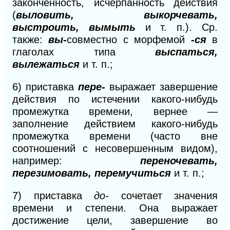
законченность, исчерпанность действия
(
выловить, выкорчевать,
выстроить, вымыть
и т. п.). Ср.
также:
вы-
совместно с морфемой
-ся
в
глаголах типа
выспаться,
вылежаться
и т. п.;
6)
приставка
пере-
выражает завершение
действия по истечении какого-нибудь
промежутка времени, вернее —
заполнение действием какого-нибудь
промежутка времени (часто вне
соотношений с несовершенным видом),
например:
переночевать,
перезимовать, перемучиться
и т. п.;
7)
приставка
до-
сочетает значения
времени и степени. Она выражает
достижение цели, завершение во