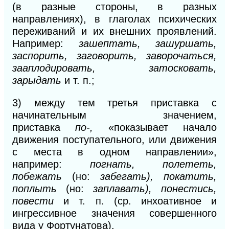
(в
разные стороны, в разных
направлениях), в глаголах психических
переживаний и их внешних проявлений.
Например:
зашептать, зашуршать,
заспорить, заговорить, заворочаться,
зааплодировать, затосковать,
зарыдать
и т. п.;
3)
между тем третья приставка с
начинательным значением,
приставка
по-,
«показывает начало
движения поступательного, или движения
с места в одном направлении»,
например:
погнать, полететь,
побежать
(но:
забегать), покатить,
поплыть
(но:
заплавать), понестись,
повести
и т. п. (ср. инхоативное и
ингрессивное значения совершенного
вида у Фортунатова).