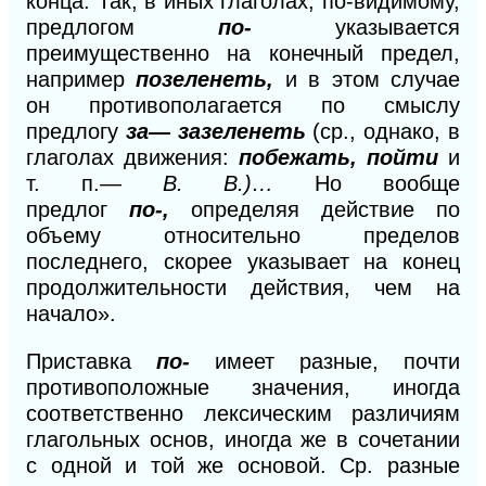
конца. Так, в иных глаголах, по-видимому,
предлогом
по-
указывается
преимущественно на конечный предел,
например
позеленеть,
и в этом случае
он противополагается по смыслу
предлогу
за— зазеленеть
(ср., однако, в
глаголах движения:
побежать, пойти
и
т. п.—
В. В.)…
Но вообще
предлог
по-,
определяя действие по
объему относительно пределов
последнего, скорее указывает на конец
продолжительности действия, чем на
начало».
Приставка
по-
имеет разные, почти
противоположные значения, иногда
соответственно лексическим различиям
глагольных основ, иногда же в сочетании
с одной и той же основой. Ср. разные