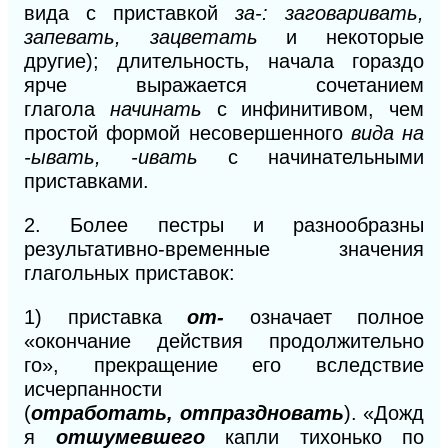
вида с приставкой
за-: заговаривать,
запевать, зацветать
и некоторые
другие); длительность, начала гораздо
ярче выражается сочетанием
глагола
начинать
с инфинитивом, чем
простой формой несовершенного
вида на
-ывать, -ивать
с начинательными
приставками.
2.
Более пестры и разнообразны
результативно-временные значения
гла
гольных приставок:
1)
приставка
от-
означает полное
«окончание действия продолжительно
го», прекращение его вследствие
исчерпанности
(
отработать,
отпраздно
вать
).
«Дожд
я
отшумевшего
капли тихонько по