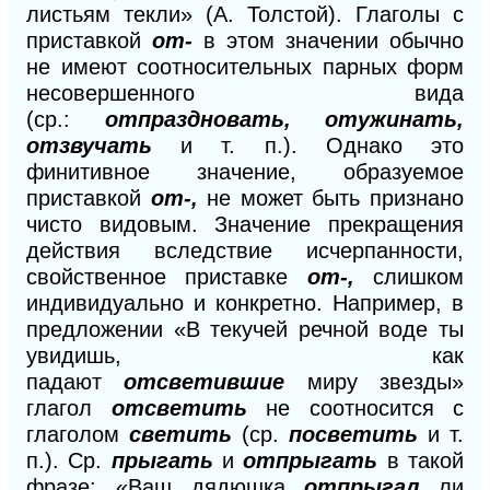
листьям текли» (А. Толстой). Глаголы с
приставкой
от-
в этом значении обычно
не имеют соотносительных парных форм
несовершенного вида
(ср.:
отпраздновать, отужинать,
отзвучать
и
т. п.). Однако это
финитивное значение, образуемое
приставкой
от-,
не может быть признано
чисто видовым. Значение прекращения
действия вследствие исчерпанности,
свойственное приставке
от-,
слишком
индивидуально
и
конкретно. Например, в
предложении «В текучей речной воде ты
увидишь, как
падают
отсветившие
миру звезды»
глагол
отсветить
не соотносится с
глаголом
светить
(ср.
посветить
и т.
п.). Ср.
прыгать
и
отпрыгать
в такой
фразе: «Ваш дядюшка
отпрыгал
ли