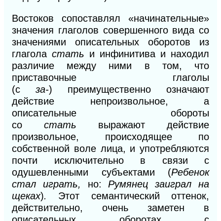
Востоков сопоставлял «начинательные»
значения глаголов совершенного вида со
значениями описательных оборотов из
глагола
стать
и инфинитива и находил
различие между ними в том, что
приставочные глаголы
(с
за-
)
преимущественно означают
действие непроизвольное, а
описательные обороты
со
стать
выражают действие
произвольное, происходящее по
собственной воле лица,
и
употребляются
почти исключительно в связи с
одушевленными субъектами (
Ребенок
стал играть,
но:
Румянец заиграл на
щеках
)
.
Этот семантический оттенок,
действительно, очень заметен в
описательных оборотах с