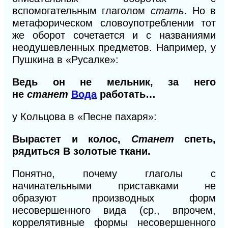
вспомогательным глаголом
стать.
Но в
метафорическом словоупотреблении тот
же оборот сочетается
и
с названиями
неодушевленных предметов. Например, у
Пушкина в «Русалке»:
Ведь
он не мельник,
за
него
не
станет
Вода
работать…
у Кольцова в «Песне пахаря»:
Вырастет и
колос,
Станет
спеть,
рядиться В золотые ткани.
Понятно, почему глаголы с
начинательными приставками не
образуют производных форм
несовершенного вида (ср., впрочем,
коррелятивные формы несовершенного