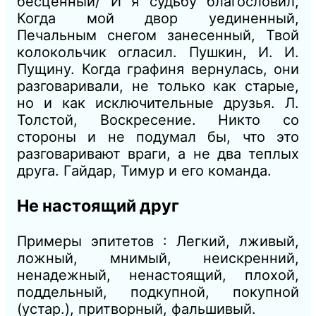
бесценный/
И
я судьбу благословил,
Когда мой двор уединенный,
Печальным снегом занесенный, Твой
колокольчик огласил.
Пушкин, И. И.
Пущину.
Когда графиня вернулась, они
разговаривали, не только как старые,
но
и
как исключительные друзья.
Л.
Толстой, Воскресение.
Никто со
стороны
и
не подумал бы, что это
разговаривают враги, а не два теплых
друга.
Гайдар, Тимур и его команда.
Не настоящий друг
Примеры эпитетов : Легкий, лживый,
ложный, мнимый, неискренний,
ненадежный, ненастоящий, плохой,
поддельный, подкупной, покупной
(устар.),
притворный, фальшивый.