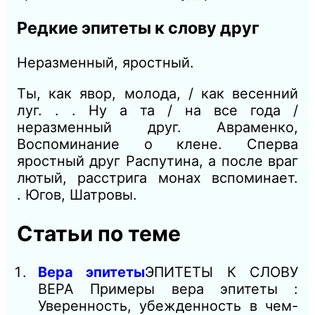
Редкие эпитеты к слову друг
Неразменный, яростный.
Ты, как
явор, молода, /
как весенний
луг. . . Ну а та /
на все года /
неразменный друг.
Авраменко,
Воспоминание о клене.
Сперва
яростный друг Распутина, а после враг
лютый, расстрига монах вспоминает.
.
Югов, Шатровы.
Статьи по теме
Вера эпитеты
ЭПИТЕТЫ К СЛОВУ
ВЕРА Примеры вера эпитеты :
Уверенность, убежденность в чем-