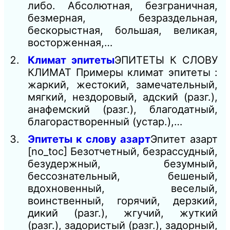
либо. Абсолютная, безграничная,
безмерная, безраздельная,
бескорыстная, большая, великая,
восторженная,…
Климат эпитеты
ЭПИТЕТЫ К СЛОВУ
КЛИМАТ Примеры климат эпитеты :
жаркий, жестокий, замечательный,
мягкий, нездоровый, адский (разг.),
анафемский (разг.), благодатный,
благорастворенный (устар.),…
Эпитеты к слову азарт
Эпитет азарт
[no_toc] Безотчетный, безрассудный,
безудержный, безумный,
бессознательный, бешеный,
вдохновенный, веселый,
воинственный, горячий, дерзкий,
дикий (разг.), жгучий, жуткий
(разг.), задористый (разг.), задорный,