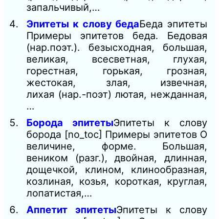
запальчивый,…
Эпитеты к слову беда
Беда эпитеты
Примеры эпитетов беда. Бедовая
(нар.поэт.). безысходная, большая,
великая, всесветная, глухая,
горестная, горькая, грозная,
жестокая, злая, извечная,
лихая (нар.-поэт) лютая, нежданная,
…
Борода эпитеты
Эпитеты к слову
борода [no_toc] Примеры эпитетов О
величине, форме. Большая,
веником (разг.), двойная, длинная,
дощечкой, клином, клинообразная,
козлиная, козья, короткая, круглая,
лопатистая,…
Аппетит эпитеты
Эпитеты к слову