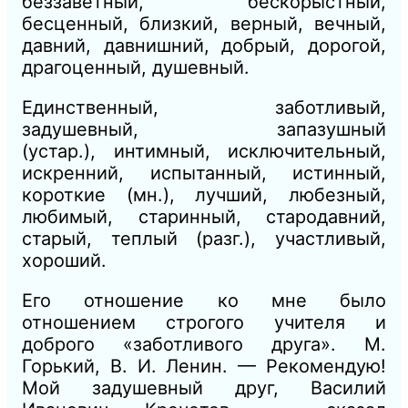
б
еззаветный, бескорыстный,
бесценный, близкий, верный, вечный,
давний, давнишний, добрый, дорогой,
драгоценный, душевный.
Единственный, заботливый,
задушевный, запазушный
(устар.),
интимный, исключительный,
искренний, испытанный, истинный,
ко
роткие
(мн.),
лучший, любезный,
любимый
,
ста
ринный, стародавний,
старый, теплый
(разг.),
участливый,
хороший.
Его отношение ко мне было
отношением строгого учителя и
доброго «заботливого друга».
М.
Горький, В. И. Ленин. —
Рекомендую!
Мой задушевный друг, Василий