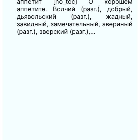
аппетит [no_toc] О хорошем
аппетите. Волчий (разг.), добрый,
дьявольский (разг.), жадный,
завидный, замечательный, авериный
(разг.), зверский (разг.),…