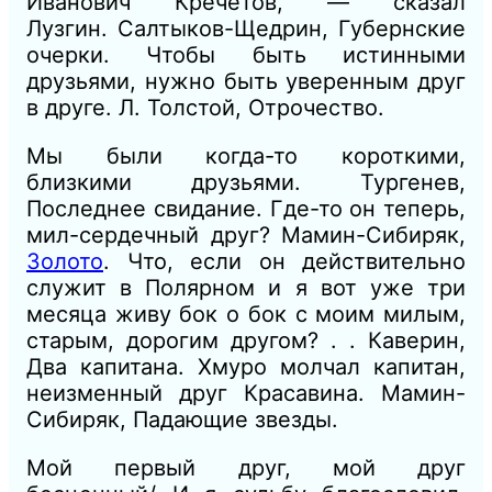
Иванович Кречетов, — сказал
Лузгин.
Салтыков-Щедрин, Губернские
очерки.
Чтобы быть истинными
друзьями, нужно быть уверенным друг
в друге.
Л. Толстой, Отрочество.
Мы были когда-то короткими,
близкими друзьями.
Тургенев,
Последнее свидание.
Где-то он теперь,
мил-сердечный друг?
Мамин-Сибиряк,
Золото
.
Что, если он действительно
служит в Полярном и я вот уже три
месяца живу бок о бок с моим милым,
старым, дорогим другом? . .
Каверин,
Два капитана.
Хмуро молчал капитан,
неизменный друг Красавина.
Мамин-
Сибиряк, Падающие звезды.
Мой первый друг, мой друг