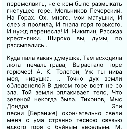
перемолвить, не с кем было размыкать
гнетущее горе.
Мельников-Печерский,
На Горах.
Ох, много, мои матушки, И
слез я пролила, И гнала горя горького,
И нужд перенесла!
И. Никитин, Рассказ
крестьянки.
Широко вы, думы, по
рассыпались…
Куда пала какая думушка, Там всходила
люта печаль-трава, Вырастало горе
горючее!
А. К. Толстой, Уж ты нива
моя, нивушка.
..
Точно дух земли
обледенелой В диком горе
воет не со
зла. Той земли оплакивает тело, Что
зеленой некогда была.
Тихонов, Мыс
Дондра.
Эти
песни
[Беранже]
окончательно свели
меня с ума странно тесною связью
едкого горя с буйным весельем.
М.