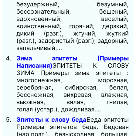
безудержный, безумный,
бессознательный, бешеный,
вдохновенный, веселый,
воинственный, горячий, дерзкий,
дикий (разг.), жгучий, жуткий
(разг.), задористый (разг.), задорный,
запальчивый,…
Зима эпитеты (Примеры
Написания)
ЭПИТЕТЫ К СЛОВУ
ЗИМА Примеры зима эпитеты :
многоснежная, морозная,
серебряная, сибирская, белая,
бесснежная, вихревая, влажная,
вьюжная, вялая, гнилая,
голая (устар.), дождливая….
Эпитеты к слову беда
Беда эпитеты
Примеры эпитетов беда. Бедовая
(нар.поэт.). безысходная, большая,