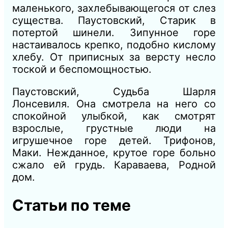
маленького, захлебывающегося от слез
существа.
Паустов
ский, Старик в
потертой шинели.
Зипунное горе
настаивалось крепко, подобно кислому
хлебу.
От
приписных за версту несло
тоской и беспомощностью.
Паустовский, Судьба Шарля
Лонсевиля.
Она смотрела на него со
спокойной улыбкой, как смотрят
взрослые, грустные люди на
игрушечное горе детей.
Трифонов,
Маки.
Нежданное, крутое горе больно
сжало ей грудь.
Караваева, Родной
дом.
Статьи по теме