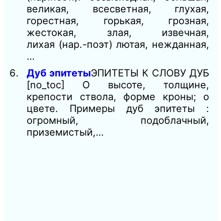
великая, всесветная, глухая,
горестная, горькая, грозная,
жестокая, злая, извечная,
лихая (нар.-поэт) лютая, нежданная,
…
Дуб эпитеты
ЭПИТЕТЫ К СЛОВУ ДУБ
[no_toc] О высоте, толщине,
крепости ствола, форме кроны; о
цвете. Примеры дуб эпитеты :
огромный, подоблачный,
приземистый,…