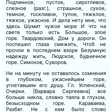
Подлинное, пустое, сиротливое,
слезное
(разг.),
страшное, сухое,
темное, тоскливое, тупое, тяжелое,
тяжкое, ужасное.
И дела нету мне, что
здесь Шумит чужое море И что на
свете только есть Большое, злое
горе.
Твардовский, Дом у дороги.
Он
поспешил глаза смежить, Чтоб не
прочли в последнем взоре Безумную
надежду жить, Людское, будничное
горе.
Симонов, Суворов.
Ни на минуту не оставалось сомнения
в глубоком, ужаснейшем горе,
угнетавшем его душу.
Гл. Успенский,
Очерки. [Варвара Сергеевна]
все
больше никла, словно таяла в глухом,
безысходном горе.
Караваева,
Разбег.
Не с кем было слово