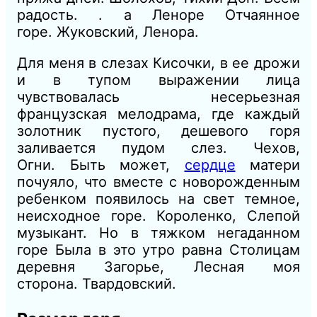
радость. . а Леноре Отчаянное
горе.
Жуковский, Ленора.
Для меня
в
слезах Кисочки, в ее дрожи
и
в
тупом выражении лица
чувствовалась несерьезная
французская мелодрама, где каждый
золотник пустого, дешевого горя
заливается пудом слез.
Чехов,
Огни.
Быть может,
сердце
матери
почуяло, что вместе с новорожденным
ребенком появилось на свет темное,
неисходное горе.
Короленко, Слепой
музыкант.
Но в т
яж
ком негаданном
горе Была в это утро равна Столицам
деревня Загорье, Лесная моя
сторона.
Твар
довский.