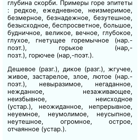
глубина скорби. Примеры горе эпитеты
: редкое, ежедневное, неизмеримое,
б
езмерное, безнадежное, безутешное,
безысходное, беспросветное, большое,
будничное, великое, вечное, глубокое,
глухое, гнетущее горемычное
(нар.-
поэт.),
горькое
(нар,-
позт.),
горючее
(нар,-поэт.).
Дешевое
(разг.),
дикое
(разг.),
жгучее,
живое, застарелое, злое, лютое
(нар.-
поэт.),
невыразимое, негаданное,
нежданное, незаживающее,
неизбывное, неисходное
(устар.),
неожиданное, непрерывное,
неуемное, неумолимое, неусыпное,
неутешное, огромное, острое,
отчаянное
(устар.).