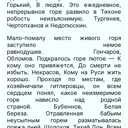
Горький, В людях.
Это ежедневное,
непрерывное горе развило
в
Тихоне
робость неизъяснимую.
Тургенев,
Чертопханов и Не
допюскин.
Мало-помалу место жи
в
ого горя
заступило немое
равнодушие.
Гончаров,
Обломов.
Подкралось горе лютое
—
К
кому оно привяжется, До смерти не
избыть.
Некрасов, Кому на Руси жить
хорошо.
Проходя по местам, где
хозяйничали гитлеровцы, он всем
сердцем понял, какое неизмеримое
горе нависло над родной
страной.
Бубен
нов, Белая
береза.
Отравленная бабьим
неусыпным горем разматывалась
пряжа дней.
Шолохов, Тихий Дон.
Всем