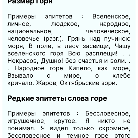
Размер горя
Примеры эпитетов : Вселенское,
личное, людское, народное,
национальное, человеческое,
человечье
(разг.). Грянь над пучиною
моря, В поле, в лесу засвищи, Чашу
вселенского горя Всю расплещи! .
.
Не
красов, Душно! без счастья и воли. .
.
Народное горе Кипело, как море,
Взывало о мире, о хлебе
кричало.
Жаров, Октябрьские зори.
Редкие эпитеты слова горе
Примеры эпитетов : Бессловесное,
игрушечное, крутое.
Я никто не
понимал. Я видел только скромное,
бессловесное и темное горе этого