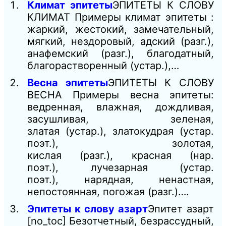
Климат эпитеты
ЭПИТЕТЫ К СЛОВУ
КЛИМАТ Примеры климат эпитеты :
жаркий, жестокий, замечательный,
мягкий, нездоровый, адский (разг.),
анафемский (разг.), благодатный,
благорастворенный (устар.),…
Весна эпитеты
ЭПИТЕТЫ К СЛОВУ
ВЕСНА Примеры весна эпитеты:
ведренная, влажная, дождливая,
засушливая, зеленая,
златая (устар.), златокудрая (устар.
поэт.), золотая,
кислая (разг.), красная (нар.
поэт.), лучезарная (устар.
поэт.), нарядная, ненастная,
непостоянная, погожая (разг.)….
Эпитеты к слову азарт
Эпитет азарт
[no_toc] Безотчетный, безрассудный,