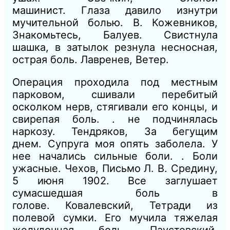
машинист.
Глаза давило изнутри
мучительной болью.
В. Кожевников,
Знакомьтесь, Балуев.
Свистнула
шашка, в
затылок резнула несносная,
острая боль.
Лавренев, Ветер.
Операция проходила под местным
парковом, сшивали перебитый
осколком нерв, стягивали его концы, и
свирепая боль. . не подчинялась
наркозу.
Тендряков, За бегущим
днем.
Супруга моя опять заболела. У
нее начались сильные боли. . Боли
ужасные.
Чехов, Письмо Л. В. Средину,
5 июня 1902.
Все заглушает
сумасшедшая боль в
голове.
Ковалевский, Тетради из
полевой сумки.
Его мучила тяжелая
желудочная боль.
Паустовский,