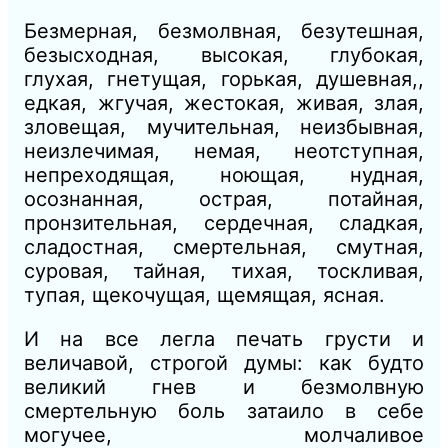
Безмерная, безмолвная, безутешная,
безысходная, высокая, глубокая,
глухая, гнетущая, горькая, душевная,,
едкая, жгучая, жестокая, живая, злая,
зловещая, мучительная, неизбывная,
неизлечимая, немая, неотступная,
непреходящая, ноющая, нудная,
осознанная, острая, потайная,
пронзительная, сердечная, сладкая,
сладостная, смертельная, смутная,
суровая, тайная, тихая, тоскливая,
тупая, щекочущая, щемящая, ясная.
И
на все легла печать грусти и
величавой, строгой думы: как будто
великий гнев и безмолвную
смертельную боль затаило в себе
могучее, молчаливое