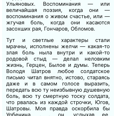
Ульяновых.
Воспоминания — или
величайшая поэзия, когда они —
воспоминания о живом счастье, или —
жгучая боль, когда они касаются
засохших рая,
Гончаров, Обломов.
Тут и светлые характеры стали
мрачны, исполнены желчи — какая-то
злая боль ныла внутри и какой-то
родовой стыд — делал неловким
жизнь, Герцен, Былое и думы. Теперь
Володя Шатров любое солдатское
письмо читал внятно, истово, стараясь
даже и в самом голосе выразить,
передать всю ту неизбывную душевную
боль, всю ту смертную тоску солдата,
что рвалась из каждой строчки, Югов,
Шатровы. Моя правда оскорбила бы
Урбенина. . . он, услыхав ее,