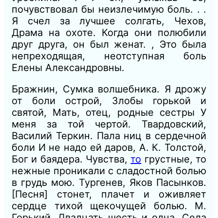
почувствовал бы неизлечимую боль. . .
Я счел за лучшее солгать, Чехов,
Драма на охоте. Когда они полюбили
друг друга, он был женат. , Это была
непреходящая, неотступная боль
Елены Александровны.
Бражнин, Сумка волшебника. Я дрожу
от боли острой, Злобы горькой и
святой, Мать, отец, родные сестры У
меня за той чертой. Твардовский,
Василий Теркин. Пала ниц в сердечной
боли И не надо ей даров, А. К. Толстой,
Бог и баядера. Чувства,
то
грустные, то
нежные проникали с сладостной болью
в грудь мою. Тургенев, Яков Пасынков.
[Песня] стонет, плачет и оживляет
сердце тихой щекочущей болью. М.
Горький, Двадцать шесть и одна. Села