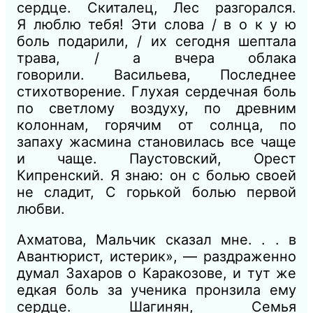
сердце.
Скиталец, Лес разгорался.
Я
люблю тебя! Эти слова / в о к у ю
боль подарили, / их сегодня шептала
трава, / а вчера облака
говорили.
Васильева, Последнее
стихотворение.
Глухая сердечная боль
по светлому воздуху, по древним
колоннам, горячим от солнца, по
запаху жасмина становилась все чаще
и чаще.
Паустовский, Орест
Кипренский. Я
знаю: он с болью своей
не сладит, С горькой болью первой
любви.
Ахматова, Мальчик сказал мне. . .
в
Авантюрист, истерик», — раздраженно
думал Захаров о Каракозове, и тут же
едкая боль за ученика пронзила ему
сердце.
Шагинян, Семья