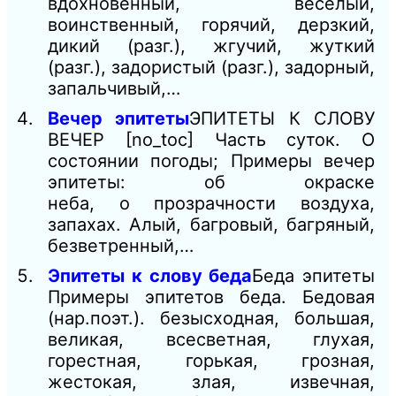
вдохновенный, веселый,
воинственный, горячий, дерзкий,
дикий (разг.), жгучий, жуткий
(разг.), задористый (разг.), задорный,
запальчивый,…
Вечер эпитеты
ЭПИТЕТЫ К СЛОВУ
ВЕЧЕР [no_toc] Часть суток. О
состоянии погоды; Примеры вечер
эпитеты: об окраске
неба, о прозрачности воздуха,
запахах. Алый, багровый, багряный,
безветренный,…
Эпитеты к слову беда
Беда эпитеты
Примеры эпитетов беда. Бедовая
(нар.поэт.). безысходная, большая,
великая, всесветная, глухая,
горестная, горькая, грозная,
жестокая, злая, извечная,