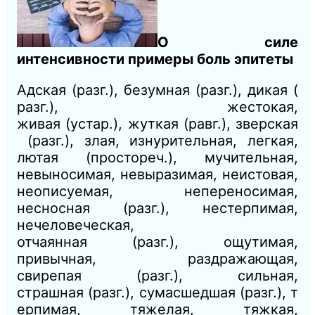
О
силе
интенсивности примеры боль эпитеты
Адская
(разг.),
безумная
(разг.),
дикая
(
разг.),
жестокая,
живая
(устар.),
жуткая
(равг.),
зверская
(разг.),
злая, изнурительная, легкая,
лютая
(простореч.),
мучительная,
невыносимая, невыразимая, неистовая,
неописуемая, непереносимая,
несносная
(разг.),
нестерпимая,
нечеловеческая,
отчаянная
(разг.),
ощутимая,
привычная, раздражающая,
свирепая
(разг.),
сильная,
страшная
(разг.),
сумасшедшая
(разг.),
т
ерпимая, тяжелая, тяжкая,