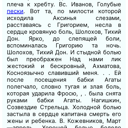
плеча к хребту. Вс. Иванов, Голубые
пески
. Вот та, по милости которой
исходила Аксинья слезами,
расставаясь с Григорием, несла в
сердце кровяную боль, Шолохов, Тихий
Дон. Ярко, до слепящей боли,
вспоминалась Григорию та ночь.
Шолохов, Тихий Дон. И стыдной болью
был преображен Над нами лик
жестокий и бескровный, Ахматова,
Косноязычно славивший меня. . . Ей
после посещения бабки Агаты
полегчало, словно тугая и злая боль,
которая ударила Фросю, , . была снята
руками бабки Агаты. Нагишкин,
Созвездие Стрельца. Xолодной болью
застыла в сердце капитана смерть его
жены и ребенка. В. Кожевников, Март
—апрель. Хорошей болью болело