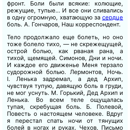
фронт.
Боли были всякие: колющие,
режущие, тупые… И все они сливались
в одну огромную, хватающую за
сердце
боль.
А. Гончаров, Наш корреспондент.
Тело продолжало еще болеть, но оно
тоже болело тихо, — не скрежещущей,
острой болью, как рваная рана, а
тихой, щемящей.
Симонов, Дни и ночи.
И
каждое его движенье Меня терзало
судорожной болью.
Лермонтов, Ночь.
I.
Ленька задремал, а дед Архип,
чувствуя тупую, давящую боль в груди,
не мог уснуть.
М. Горький,
Дед
Архип и
Ленька.
Во всем теле ощущалась
тупая, скребущая боль.
Б.
Полевой,
Повесть о настоящем человеке.
Вдруг
я перестал спать ночи от тянущих
болей в ногах и руках.
Чехов, Письмо