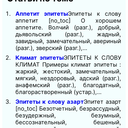
Аппетит эпитеты
Эпитеты к слову
аппетит [no_toc] О хорошем
аппетите. Волчий (разг.), добрый,
дьявольский (разг.), жадный,
завидный, замечательный, авериный
(разг.), зверский (разг.),…
Климат эпитеты
ЭПИТЕТЫ К СЛОВУ
КЛИМАТ Примеры климат эпитеты :
жаркий, жестокий, замечательный,
мягкий, нездоровый, адский (разг.),
анафемский (разг.), благодатный,
благорастворенный (устар.),…
Эпитеты к слову азарт
Эпитет азарт
[no_toc] Безотчетный, безрассудный,
безудержный, безумный,
бессознательный, бешеный,