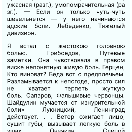
ужасная
(разг.),
умопомрачительная
(ра
зг.). — Если он только чуть-чуть
шевельнется — у него начинаются
адские боли.
Лебеденко, Тяжелый
дивизион.
Я
встал с жестокою головною
болью.
Грибоедов, Путевые
заметки.
Она чувствовала в правом
виске непонятную живую боль.
Герцен,
Кто виноват?
Беда вот с предплечьем.
Разламывается к непогоде, просто сил
не хватает терпеть жуткую
боль.
Сапаров, Фальшивые червонцы.
Шайдулин
мучается от изнурительной
боли»
Лукницкий, Ленинград
дей
ствует. . .
Ветер ожигает лицо,
су
шит
губы, вызывает ле
г
ку
ю
боль в
ушах.
Овечкин, Слепой