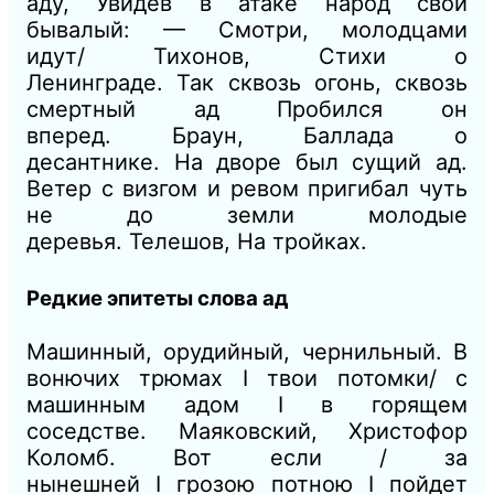
аду, Увидев в атаке народ свой
бывалый: — Смотри, молодцами
идут/
Тихонов, Стихи о
Ленинграде.
Так сквозь огонь, сквозь
смертный ад Пробился он
вперед.
Браун, Баллада о
десантнике.
На дворе был сущий ад.
Ветер с визгом и ревом пригибал чуть
не до земли молодые
деревья.
Телешов, На тройках.
Редкие эпитеты слова ад
Машинный, орудийный, чернильный.
В
вонючих трюмах
I
твои потомки/ с
машинным адом
I
в горящем
соседстве.
Маяковский, Христофор
Коломб.
Вот если / за
нынешней
I
грозою потною
I
пойдет