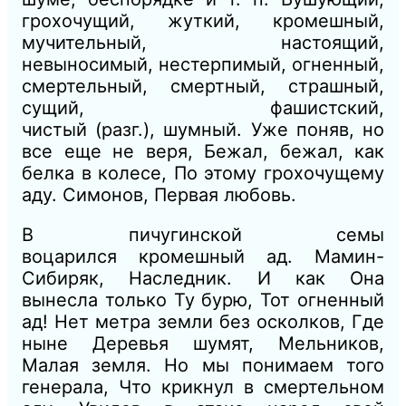
грохочущий, жуткий, кромешный,
мучительный, настоящий,
невыносимый, нестерпимый, огненный,
смертельный, смертный, страшный,
сущий, фашистский,
чистый
(разг.),
шумный.
Уже поняв, но
все еще не веря, Бежал, бежал, как
белка в колесе, По этому грохочущему
аду.
Симонов, Первая любовь.
В пичугинской семы
воцарился
кромешный
ад.
Мамин-
Сибиряк, Наследник. И
как Она
вынесла только Ту бурю, Тот ог
ненный
ад! Нет метра земли
без осколков, Где
ныне Деревья шумят,
Мельников,
Малая земля.
Но мы понимаем того
генерала, Что крикнул в смертельном