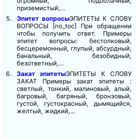
огромный, подоблачный,
приземистый,…
Эпитет вопросы
ЭПИТЕТЫ К СЛОВУ
ВОПРОСЫ [no_toc] При обращении
чтобы получить ответ. Примеры
эпитет вопросы: бестолковый,
бесцеремонный, глупый, абсурдный,
банальный, безобидный,
безответный,…
Закат эпитеты
ЭПИТЕТЫ К СЛОВУ
ЗАКАТ Примеры закат эпитеты :
светлый, тонкий, малиновый, алый,
багровый, багряный, бронзовый,
густой, густокрасный, дымящийся,
желтый, жидкий,…