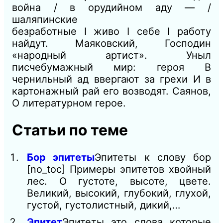
война / в орудийном аду — /
шаляпинские
безработные
I
живо
I
себе
I
работу
найдут.
Маяковский, Господин
«народный артист».
Уныл
писчебумажный мир: героя В
чернильный ад ввергают за грехи
И
в
картонажный рай его возводят.
Саянов,
О литературном герое.
Статьи по теме
Бор эпитеты
Эпитеты к слову бор
[no_toc] Примеры эпитетов хвойный
лес. О густоте, высоте, цвете.
Великий, высокий, глубокий, глухой,
густой, густолистный, дикий,…
Эпитет
Эпитеты это слова которые