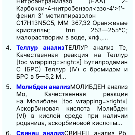
Нитроантранилазо (НАА) 2-
Карбокси-4-нитробензол<азо-4′>1′-
фенил-3′-метилпиразолон
C17H13N5O5, ММ 367,32 Оранжевые
кристаллы; tпл 253—255°С;
малорастворим в воде, хлф.,…
Теллур анализ
ТЕЛЛУР анализ Те,
Качественная реакция на Теллур
[toc wrapping=»right»] Бутилродамин
С (БРС) Теллур (IV) с бромидом и
БРС в 5—5,2 М…
Молибден анализ
МОЛИБДЕН анализ
Mo, Качественная реакция
на Молибден [toc wrapping=»right»]
Аскорбиновая кислота Молибден
(VI) в кислой среде при наличии
роданида, аскорбиновой кислоты…
Свинец анализ
СВИНЕЦ анализ Pb,