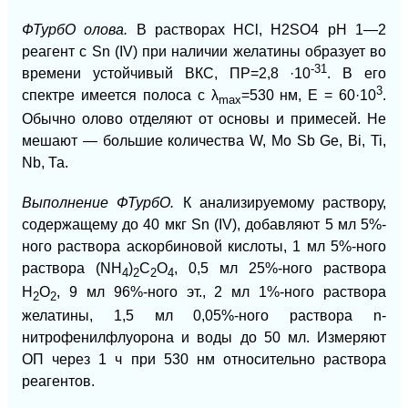
ФТурбО олова.
В растворах НСl,
H2SO4
рН 1—2
реагент с Sn (IV) при наличии желатины образует во
-31
времени устойчивый ВКС, ПР=2,8 ·10
. В его
3
спектре имеется полоса с
λ
=530 нм, E = 60·10
.
mах
Обычно олово отделяют от основы и примесей. Не
мешают — большие количества W, Mo Sb Ge, Bi, Ti,
Nb, Та.
Выполнение ФТурбО.
К анализируемому раствору,
содержащему до 40 мкг Sn (IV), добавляют 5 мл 5%-
ного раствора аскорбиновой кислоты, 1 мл 5%-ного
раствора (NH
)
C
O
, 0,5 мл 25%-ного раствора
4
2
2
4
Н
O
, 9 мл 96%-ного эт., 2 мл 1%-ного раствора
2
2
желатины, 1,5 мл 0,05%-ного раствора n-
нитрофенилфлуорона и воды до 50 мл. Измеряют
ОП через 1 ч при 530 нм относительно раствора
реагентов.