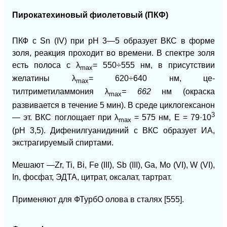
Пирокатехиновый фиолетовый (ПКФ)
ПКФ с Sn (IV) при рН 3—5 образует ВКС в форме
золя, реакция проходит во времени. В спектре золя
есть полоса с
λ
= 550÷555 нм, в присутствии
mах
желатины
λ
= 620÷640 нм, це-
mах
тилтриметиламмония
λ
= 662
нм (окраска
mах
развивается в течение 5 мин). В среде циклогексанон
3
— эт. ВКС поглощает при
λ
= 575 нм, E = 79·10
mах
(рН 3,5). Дифенилгуанидиний с ВКС образует ИА,
экстрагируемый спиртами.
Мешают —Zr, Ti, Bi, Fe (III), Sb (III), Ga, Mo (VI), W (VI),
In, фосфат, ЭДТА, цитрат, оксалат, тартрат.
Применяют для ФТурбО олова в сталях [555].