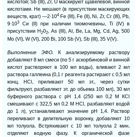
кислотой; Sb (III), Zr, U маскируют щавелевой, винной
кислотами. Не мешают (в присутствии маскирующих
4
веществ, крат) —2·10
Fe (III), Fe (II), Ni, Zr, Cr (III), Pb,
3
9·10
Си (II) при наличии тиомочевины, Ti (IV) в
присутствии Н
0
, As (III), Al, Be, La, Mg, Cd, Ag, 500
2
2
Mo (VI), W (VI), 200 Bi, 100 Sb (V), Sb (III), 35 V(V).
Выполнение ЭФО.
К анализируемому раствору
добавляют 8 мл смеси (по 5 г аскорбиновой и винной
кислот растворяют в 100 мл воды), вливают 2 мл
раствора галлеина (0,1 г реагента растирают с 0,5 мл
конц. НСl, приливают 50 мл эт., через сутки
фильтруют, разбавляют эт. до объема 100 мл), 30 мл
буферного раствора с рН 1,4 (250 мл 0,2 М КСl
смешивают с 322,5 мл 0,2 М НСl, разбавляют водой
до 1 л), устанавливают значение рН 1,4. Раствор
переливают в делительную воронку, добавляют 10
мл толуола. Встряхивают с 10 мл толуола 2 мин,
отделяют водную фазу. К органической фазе