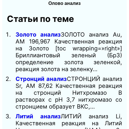
Олово анализ
Статьи по теме
Золото анализ
ЗОЛОТО анализ Au,
AM 196,967 Качественная реакция
на Золото [toc wrapping=»right»]
Бриллиантовый зеленый (БрЗ)
определение золота зеленкой,
реакция золота на зеленку…
Стронций анализ
СТРОНЦИЙ анализ
Sr, AM 87,62 Качественная реакция
на стронций Нитхромазо В
растворах с рН 3,7 нитхромазо со
стронцием образует ВКС,…
Литий анализ
ЛИТИЙ анализ Li,
Качественная реакция на Литий