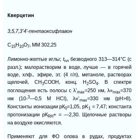
Кверцетин
3,5,7,3’4′-пентаоксифлавон
С
Н
O
, ММ 302,25
15
10
7
Лимонно-желтые иглы;
t
безводного 313—314°С (с
пл
разл.); малорастворим в воде, лучше — в горячей
воде, хлф., эфире, эт. (4 г/л), метаноле, растворах
щелочей, СН
СООН, конц. H
SO
. В спектре
3
2
4
поглощения есть полосы с
λ’
=250 нм,
λ»
=370
mах
mах
3
нм (10-
—0,5 М НСl),
λ»’
=330 нм (рН>8).
mах
Константы ионизации рК
=1,05, pK
= 7,47; константа
0
1
протонизации рК
+
= —2,30. Щелочные растворы
RH
на воздухе окисляются.
Применяют для ФО олова в рудах, продуктах