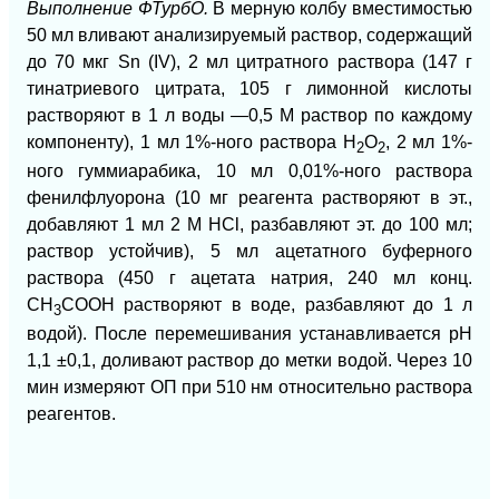
Выполнение ФТурбО.
В мерную колбу вместимостью
50 мл вливают анализируемый раствор, содержащий
до 70 мкг Sn (IV), 2 мл цитратного раствора (147 г
тинатриевого цитрата, 105 г лимонной кислоты
растворяют в 1 л воды —0,5 М раствор по каждому
компоненту), 1 мл 1%-ного раствора Н
O
, 2 мл 1%-
2
2
ного гуммиарабика, 10 мл 0,01%-ного раствора
фенилфлуорона (10 мг реагента растворяют в эт.,
добавляют 1 мл 2 М НСl, разбавляют эт. до 100 мл;
раствор устойчив), 5 мл ацетатного буферного
раствора (450 г ацетата натрия, 240 мл конц.
СН
СООН растворяют в воде, разбавляют до 1 л
3
водой). После перемешивания устанавливается рН
1,1 ±0,1, доливают раствор до метки водой. Через 10
мин измеряют ОП при 510 нм относительно раствора
реагентов.