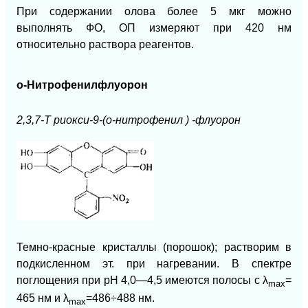
При содержании олова более 5 мкг можно
выполнять ФО, ОП измеряют при 420 нм
относительно раствора реагентов.
о-Нитрофенилфлуорон
2,3,7-Т риокси-9-(о-нитрофенил ) -флуорон
Темно-красные кристаллы (порошок); растворим в
подкисленном эт. при нагревании. В спектре
поглощения при рН 4,0—4,5 имеются полосы с
λ
=
mах
465 нм и
λ
=486÷488 нм.
mах