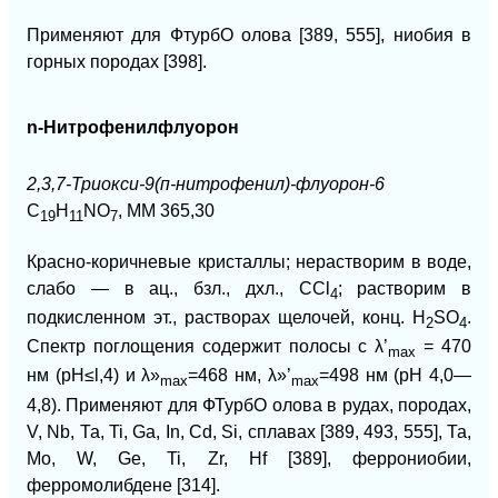
Применяют для ФтурбО олова [389, 555], ниобия в
горных породах [398].
n-Нитрофенилфлуорон
2,3,7-Триокси-9(п-нитрофенил)-флуорон-6
C
H
NO
, MM 365,30
19
11
7
Красно-коричневые кристаллы; нерастворим в воде,
слабо — в ац., бзл., дхл., ССl
; растворим в
4
подкисленном эт., растворах щелочей, конц. H
SO
.
2
4
Спектр поглощения содержит полосы с
λ’
= 470
mах
нм (pH≤l,4) и
λ»
=468 нм,
λ»’
=498 нм (рН 4,0—
mах
mах
4,8). Применяют для ФТурбО олова в рудах, породах,
V, Nb, Та, Ti, Ga, In, Cd,
Si, сплавах [389, 493, 555], Та,
Mo, W,
Ge, Ti, Zr, Hf [389], феррониобии,
ферромолибдене [314].