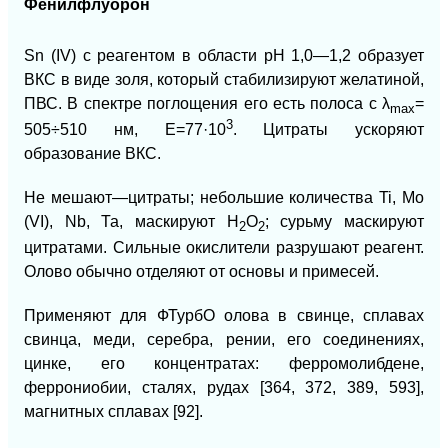
Фенилфлуорон
Sn (IV) с реагентом в области рН 1,0—1,2 образует
ВКС в виде золя, который стабилизируют желатиной,
ПВС. В спектре поглощения его есть полоса с
λ
=
mах
3
505÷510 нм, Е=77·10
. Цитраты ускоряют
образование ВКС.
Не мешают—цитраты; небольшие количества Ti, Mo
(VI), Nb, Та, маскируют Н
O
; сурьму маскируют
2
2
цитратами. Сильные окислители разрушают реагент.
Олово обычно отделяют от основы и примесей.
Применяют для ФТурбО олова в свинце, сплавах
свинца, меди, серебра, рении, его соединениях,
цинке, его концентратах: ферромолибдене,
феррониобии, сталях, рудах [364, 372, 389, 593],
магнитных сплавах [92].