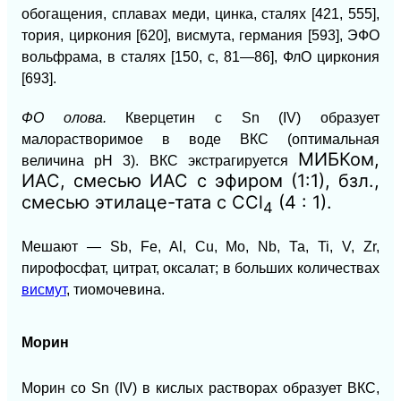
обогащения, сплавах меди, цинка, сталях [421, 555],
тория, циркония [620], висмута, германия [593], ЭФО
вольфрама, в сталях [150, с, 81—86], ФлО циркония
[693].
ФО олова.
Кверцетин с Sn (IV) образует
малорастворимое в воде ВКС (оптимальная
МИБКом,
величина рН 3). ВКС экстрагируется
ИАС, смесью ИАС с эфиром (1:1), бзл.,
смесью этилаце-тата с ССl
(4 : 1).
4
Мешают — Sb, Fe, Al, Сu, Mo, Nb, Та, Ti, V, Zr,
пирофосфат, цитрат, оксалат; в больших количествах
висмут
, тиомочевина.
Морин
Морин со Sn (IV) в кислых растворах образует ВКС,