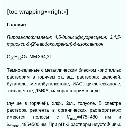
[toc wrapping=»right»]
Галлеин
Пирогаллофталеин; 4,5-диоксифлуоресцеин; 3,4,5-
триокси-9-
(2′-карбоксифенил)-6-изоксантон
С
Н
O
, ММ 364,31
20
12
7
Темно-зеленые с металлическим блеском кристаллы;
растворим в горячем эт., ац., растворах щелочей,
бутаноле, метилбутилкетоне, ИАС, циклогексаноле,
этилацетате, ДМФА; малорастворим в воде
(лучше в горячей), хлф., бзл., толуоле. В спектре
раствора реагента в органических растворителях
имеются полосы с
λ’
=475÷480 нм и
mах
λ»
=495÷500 нм. При рН>3
растворы неустойчивы.
mах