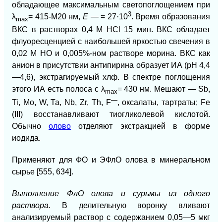
обладающее максимальным светопоглощением при
3
λ
= 415-М20 нм,
Е —
= 27·10
. Время образования
mах
ВКС в растворах 0,4 М НСl 15 мин. ВКС обладает
флуоресценцией с наибольшей яркостью свечения в
0,02 М НО и 0,005%-ном растворе морина. ВКС как
анион в присутствии антипирина образует ИА (рН 4,4
—4,6), экстрагируемый хлф. В спектре поглощения
этого ИА есть полоса с λ
= 430 нм. Мешают — Sb,
mах
—
Ti, Mo, W, Та, Nb, Zr, Th, F
, оксалаты, тартраты; Fe
(III) восстанавливают тиогликолевой кислотой.
Обычно
олово
отделяют экстракцией в форме
иодида.
Применяют для ФО и ЭФлО олова в минеральном
сырье [555, 634].
Выполнение ФлО олова и сурьмы из одного
раствора.
В делительную воронку вливают
анализируемый раствор с содержанием 0,05—5 мкг