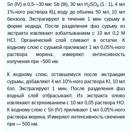
Sn (IV) и 0,5—30 мкг Sb (III), 30 мл H
SO
(1 : 1), 4 мл
2
4
1%-ного раствора КЦ воду до объема 50 мл, 10 мл
бензола. Экстрагируют в течение 1 мин сурьму в
форме иодида. После разделения фаз сурьму из
экстракта извлекают взбалтыванием с 10 мл 0,2 М
НCl. Органический слой сливают в остатки. К
водному слою с сурьмой приливают 1 мл 0,05%-ного
раствора морина, измеряют интенсивность
излучения при ~500 нм.
К водному слою, оставшемуся после экстракции
сурьмы, добавляют 4 мл 10%-ного раствора KI, 10 мл
бзл. Экстрагируют 1 мин. После разделения фаз
водный слой отбрасывают. Из экстракта олово
извлекают встряхиванием с 10 мл 0,05 раствора НО.
К водному слою с Sn (IV) приливают 1 мл 0,05%-ного
раствора морина. Измеряют интенсивность свечения
при — 500 нм.