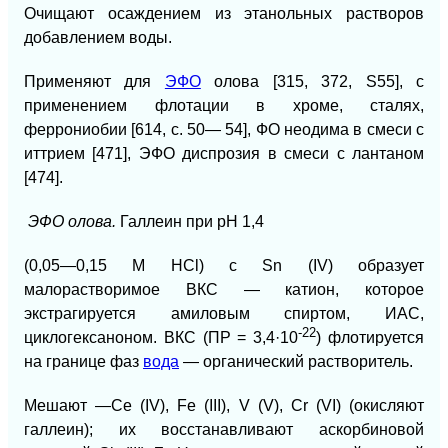
Очищают осаждением из этанольных
растворов
добавлением воды.
Применяют для
ЭФО
олова [315, 372, S55], с
применением флотации в хроме, сталях,
феррониобии [614, с. 50— 54], ФО неодима в смеси с
иттрием [471], ЭФО диспрозия в смеси с лантаном
[474].
ЭФО олова.
Галлеин при рН 1,4
(0,05—0,15 М НСl) с Sn (IV) образует
малорастворимое ВКС — катион, которое
экстрагируется амиловым спиртом, ИАС,
-22
циклогексаноном. ВКС (ПР = 3,4·10
) флотируется
на границе фаз
вода
— органический растворитель.
Мешают —Се (IV), Fe (III), V (V), Cr (VI) (окисляют
галлеин); их восстанавливают аскорбиновой