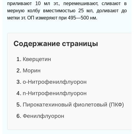
приливают 10 мл эт., перемешивают, сливают в
мерную колбу вместимостью 25 мл, доливают до
метки эт. ОП измеряют при 495—500 нм.
Содержание страницы
1.
Кверцетин
2.
Морин
3.
о-Нитрофенилфлуорон
4.
n-Нитрофенилфлуорон
5.
Пирокатехиновый фиолетовый (ПКФ)
6.
Фенилфлуорон