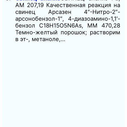
AM 207,19 Качественная реакция на
свинец Арсазен 4″-Нитро-2″-
арсонобензол-1″, 4-диазоамино-1,1′-
бензол C18H15O5N6As, ММ 470,28
Темно-желтый порошок; растворим
в эт-, метаноле,…