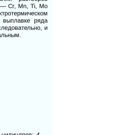
— Сr, Мn, Ті, Мо
ектротермическом
 выплавке ряда
следовательно, и
альным.
 цилиндров;
4
—