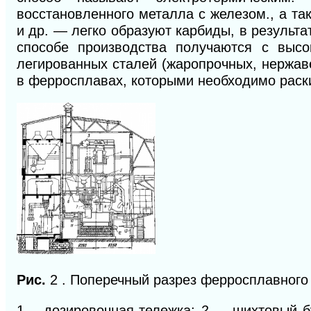
восстановленного металла с железом., а та
и др. — легко образуют карбиды, в результ
способе производства получаются с выс
легированных сталей (жаропрочных, нержаве
в ферросплавах, которыми необходимо раск
Рис.
2 . Поперечный разрез ферросплавного
1— дозировочная тележка;
2 —
шихтовый б