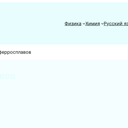
Физика
Химия
Русский я
ферросплавов
вов