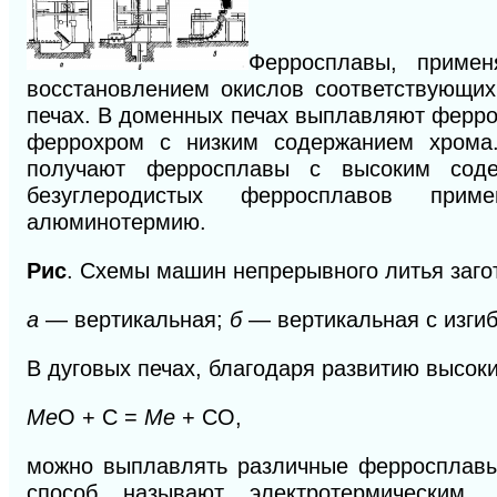
Ферросплавы, примен
восстановлением окислов соответствующих
печах. В доменных печах выплавляют ферр
феррохром с низким содержанием хрома.
получают ферросплавы с высоким со
безуглеродистых ферросплавов прим
алюминотермию.
Рис
. Схемы машин непрерывного литья заго
а
— вертикальная;
б
— вертикальная с изги
В дуговых печах, благодаря развитию высок
Mе
О + С =
Mе
+ СО,
можно выплавлять различные ферросплавы
способ называют
электротермическим.