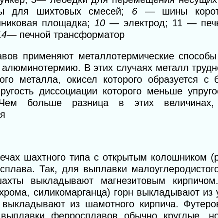
аны для шихтовых смесей;
6
— шины корот
никовая площадка;
10
— электрод; 11 — печ
14—
печной трансформатор
авов применяют металлотермические способы
— алюминотермию.
В
этих случаях металл труд
ого металла, окисел которого образуется с
ругость диссоциации которого меньше упруго
. Чем больше разница в этих величи
нах
ия
ечах шахтного типа с открытым колошником (
 сплава. Так, для выплавки малоуглеродистог
ахты выкладывают магнезитовым кирпичом
хрома, силикомарганца) горн выкладывают из 
 выкладывают из шамотного кирпича. Футеро
 выплавки ферросплавов обычно круглые, н