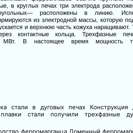
е, в круглых печах три электрода располож
ямоугольных— расположены в линию. Исп
рмируются из электродной массы, которую по
пускается и верхнюю часть кожуха наращивают. 
рез контактные кольца. Трехфазные печ
5 МВт. В настоящее время мощность тр
вка стали в дуговых печах Конструкция 
 плавки стали получили трехфазные д
одство ферромарганца Доменный ферромар