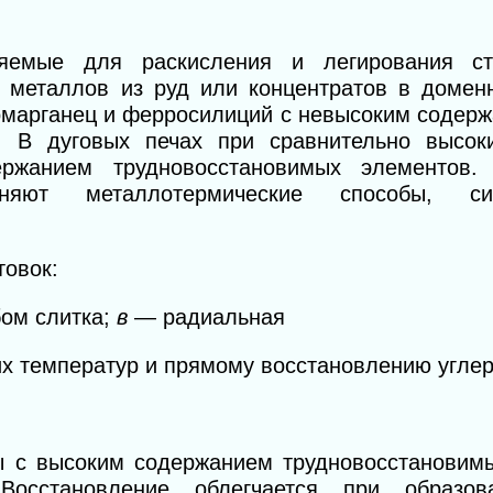
яемые для раскисления и легирования ст
 металлов из руд или концентратов в домен
омарганец и ферросилиций с невысоким содерж
 В дуговых печах при сравнительно высоки
держанием
трудновосстановимых элементов.
еняют металлотермические способы, с
товок:
бом слитка;
в
— радиальная
их температур и прямому восстановлению угле
 с высоким содержанием трудновосстановимы
 Восстановление облегчается при образов