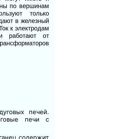
ены по вершинам
ользуют только
дают в железный
Ток к электродам
и работают от
ансформаторов
дуговых печей.
уговые печи с
ганец содержит