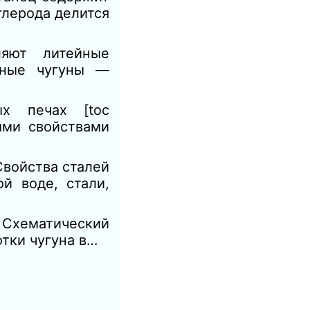
лерода делится
яют литейные
ьные чугуны —
ых печах [toc
ыми свойствами
войства сталей
й воде, стали,
. Схематический
тки чугуна в…