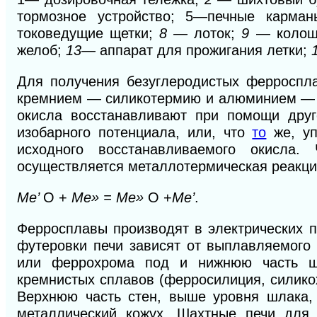
тормозное устройство; 5—печные карм
токоведущие щетки;
8 —
лоток;
9
— колош
желоб;
13—
аппарат для прожигания летки;
Для получения безуглеродистых ферроспл
кремнием — силикотермию и алюминием 
окисла восстанавливают при помощи друг
изобарного потенциала, или, что
то
же, уп
исходного восстанавливаемого окисла
осуществляется металлотермическая реакц
Me’
О +
Me» = Me»
О +
Me’
.
Ферросплавы производят в электрических п
футеровки печи зависят от выплавляемого
или феррохрома под и нижнюю часть ш
кремнистых сплавов (ферросилиция, силико
Верхнюю
часть стен, выше уровня шлака,
металлический кожух. Шахтные печи для