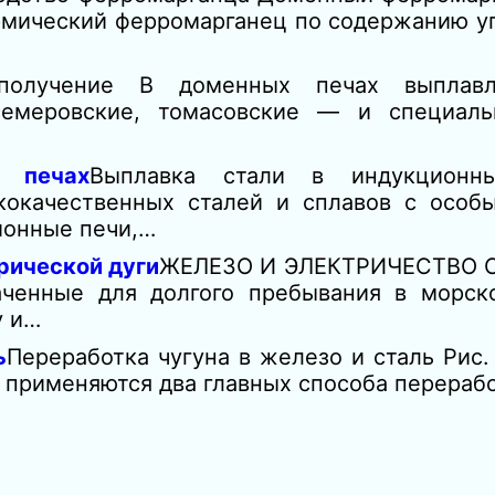
рмический ферромарганец по содержанию уг
получение В доменных печах выплавл
семеровские, томасовские — и специал
 печах
Выплавка стали в индукционн
ококачественных сталей и сплавов с особ
ионные печи,…
рической дуги
ЖЕЛЕЗО И ЭЛЕКТРИЧЕСТВО С
аченные для долгого пребывания в морско
у и…
ь
Переработка чугуна в железо и сталь Рис
 применяются два главных способа перерабо