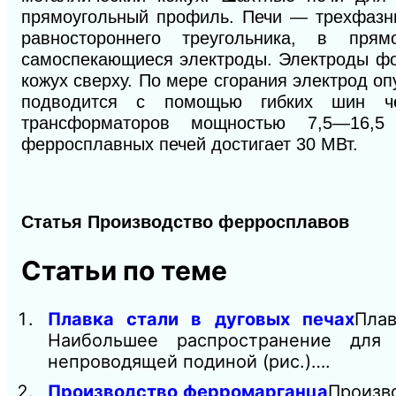
прямоугольный профиль. Печи — трехфазны
равностороннего треугольника, в пр
самоспекающиеся электроды. Электроды фо
кожух сверху. По мере сгорания электрод о
подводится с помощью гибких шин че
трансформаторов мощностью 7,5—16,
ферросплавных печей достигает 30 МВт.
Статья Производство ферросплавов
Статьи по теме
Плавка стали в дуговых печах
Пла
Наибольшее распространение для
непроводящей подиной (рис.)….
Производство ферромарганца
Произв