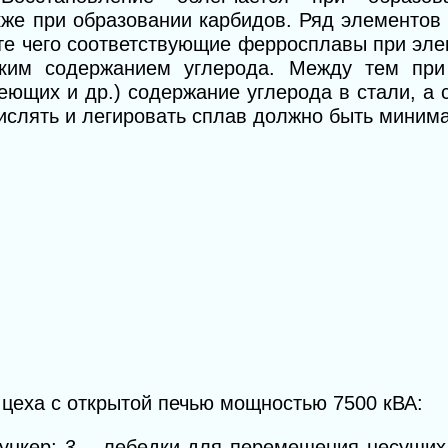
кже при образовании карбидов. Ряд элементов 
ате чего соответствующие ферросплавы при эл
оким содержанием углерода. Между тем при
ющих и др.) содержание углерода в стали, а 
ислять и легировать сплав должно быть миним
 цеха с открытой печью мощностью 7500 кВА:
ункер;
3
— лебедки для перемещения несущих