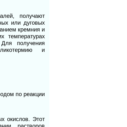
алей, получают
ных или дуговых
анием кремния и
х температурах
 Для получения
иликотермию и
родом по реакции
х окислов. Этот
ании растворов