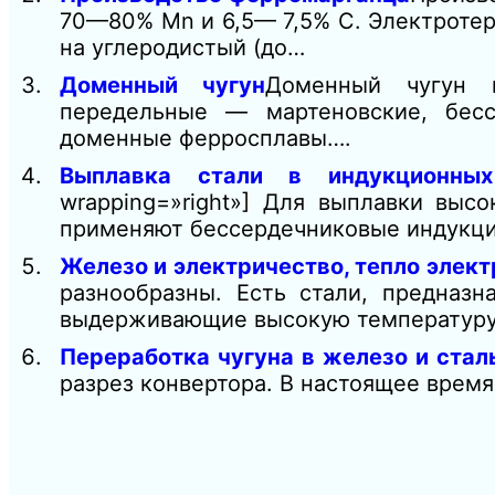
70—80% Мn и 6,5— 7,5% С. Электроте
на углеродистый (до…
Доменный чугун
Доменный чугун 
передельные — мартеновские, бес
доменные ферросплавы….
Выплавка стали в индукционных
wrapping=»right»] Для выплавки выс
применяют бессердечниковые индукц
Железо и электричество, тепло элект
разнообразны. Есть стали, предназн
выдерживающие высокую температур
Переработка чугуна в железо и стал
разрез конвертора. В настоящее время