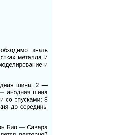
обходимо знать
стках металла и
 моделирование и
одная шина; 2 —
 — анодная шина
и со спусками; 8
жня до середины
кон Био — Савара
яется векторной