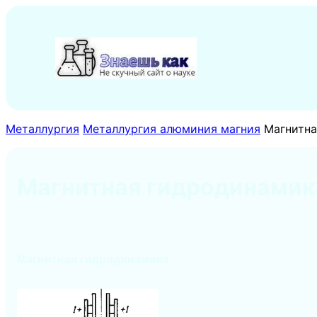
Перейти
к
содержимому
Металлургия
Металлургия алюминия магния
Магнитна
Магнитная гидродинамик
Магнитная гидродинамика