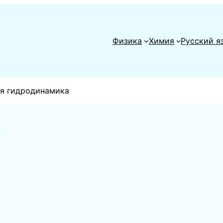
Физика
Химия
Русский я
я гидродинамика
а