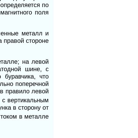
 определяется по
магнитного поля
ленные металл и
а правой стороне
талле; на левой
атодной шине, с
 буравчика, что
ельно поперечной
ив правило левой
, с вертикальным
унка в сторону от
 током в металле