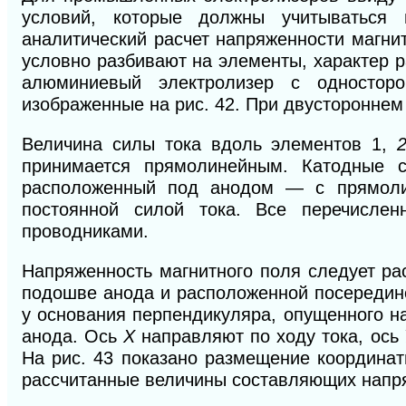
условий, которые должны учитываться 
аналитический расчет напряженности магни
условно разбивают на элементы, характер р
алюминиевый электролизер с односторо
изображенные на рис. 42. При двусторонне
Величина силы тока вдоль элементов 1,
принимается прямолинейным. Катодные с
расположенный под анодом — с прямоли
постоянной силой тока. Все перечисле
проводниками.
Напряженность магнитного поля следует ра
подошве анода и расположенной посередин
у основания перпендикуляра, опущенного на
анода. Ось
X
направляют по ходу тока, ось
На рис. 43 показано размещение координат
рас
считанные величины составляющих напря