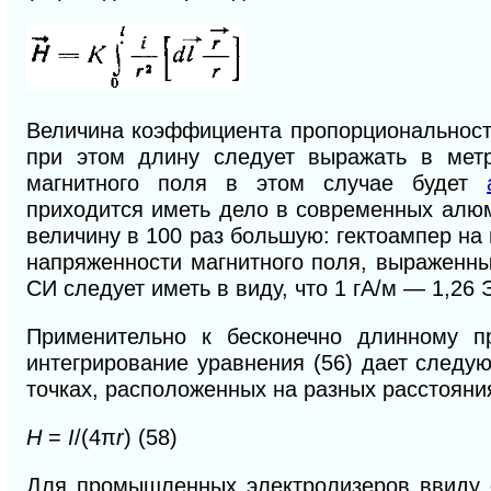
Величина коэффициента пропорциональнос
при этом длину следует выражать в мет
магнитного поля в этом случае будет
приходится
иметь дело в современных алюм
величину в 100 раз большую: гектоампер на 
напряженности магнитного поля, выраженны
СИ следует иметь в виду, что 1 гА/м — 1,26 
Применительно к бесконечно длинному пр
интегрирование уравнения (56) дает следу
точках, расположенных на разных расстояни
H
=
I
/(4π
r
) (58)
Для промышленных электролизеров ввиду с