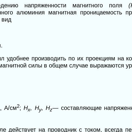
едению напряженности магнитного поля
(
нного алюминия магнитная проницаемость пр
 вид
.
л удобнее производить по их проекциям на к
магнитной силы в общем случае выражаются у
2
, А/см
;
Н
, Н
, H
— составляющие напряженн
х
у
z
ле действует на проводник с током, всегда п