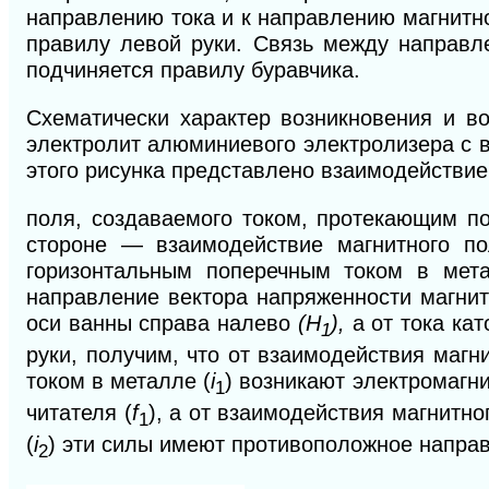
направлению тока и к направлению магнитн
правилу левой руки. Связь между направл
подчиняется правилу буравчика.
Схематически характер возникновения и в
электролит алюминиевого электролизера с в
этого рисунка представлено взаимодействие
поля, создаваемого током, протекающим п
стороне — взаимодействие магнитного по
горизонтальным поперечным током в мета
направление вектора напряженности магнит
оси ванны справа налево
(H
),
а от тока ка
1
руки, получим, что от взаимодействия магн
током в металле (
i
) возникают электромагн
1
читателя (
f
), а от взаимодействия магнитно
1
(
i
) эти силы имеют противоположное направ
2