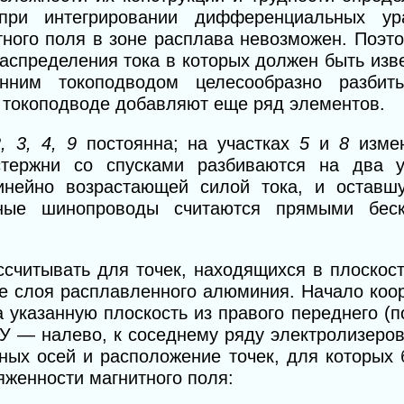
при интегрировании дифференциальных ур
тного поля в зоне расплава невозможен. Поэт
аспределения тока в которых должен быть изв
нним токоподводом целесообразно разбит
м токоподводе добавляют еще ряд элементов.
2, 3, 4, 9
постоянна; на участках
5
и
8
изме
тержни со спусками разбиваются на два уч
нейно возрастающей силой тока, и оставш
нные шинопроводы считаются прямыми беск
ссчитывать для точек, находящихся в плоскос
е слоя расплавленного алюминия. Начало коо
 указанную плоскость из правого переднего (по
 У — налево, к соседнему ряду электролизеро
ных осей и расположение точек, для которых
женности магнитного поля: