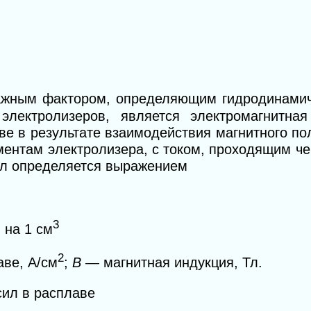
ажным фактором, определяющим гидродинамич
лектролизеров, является электромагнитная
е в результате взаимодействия магнитного по
ентам электролизера, с током, проходящим че
сил определяется выражением
3
 на 1 см
2
аве, А/см
;
В
— магнитная индукция, Тл.
ил в расплаве