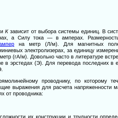
ти
К
зависит от выбора системы единиц. В си
рах, а Силу тока — в амперах. Размерност
ампер
на метр (Л/м). Для магнитных пол
иниевых электролизерах, за единицу измерен
метр (гА/м). Довольно часто в литературе встр
е в эрстедах (Э). Для перевода последних в
Э.
ямолинейному проводнику, по которому теч
ющие выражения для расчета напряженности м
ях от проводника:
ложности их конструкции и трудности опреде