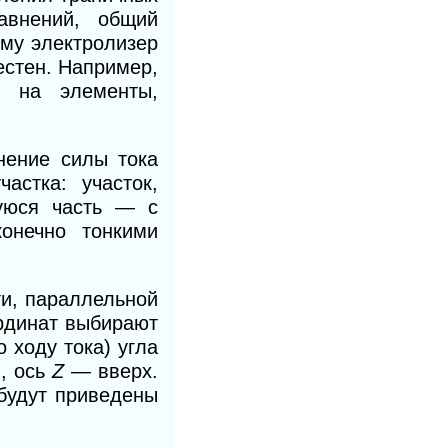
авнений, общий
ому электролизер
естен. Например,
ь на элементы,
нение силы тока
астка: участок,
уюся часть — с
онечно тонкими
ти, параллельной
рдинат выбирают
 ходу тока) угла
в, ось
Z
— вверх.
 будут приведены