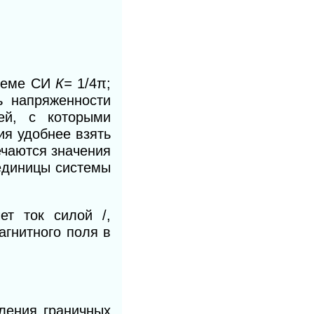
стеме СИ
К=
1/4π;
ь напряженности
ей, с которыми
ия удобнее взять
ечаются значения
 единицы системы
ет ток силой /,
агнитного поля в
ления граничных