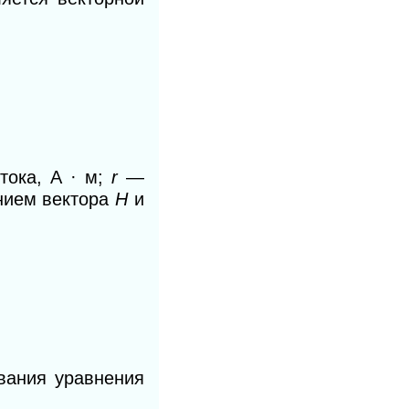
тока, А · м;
r
—
нием вектора
Н
и
вания уравнения