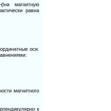
Н)
на магнитную
актически равна
оординатные оси.
равнениями:
ости магнитного
ерпендикулярно к