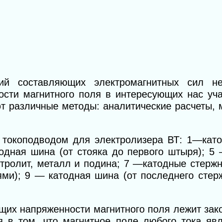
ий составляющих электромагнитных сил не
ости магнитного поля в интересующих нас уча
т различные методы: аналитические расчеты,
токоподводом для электролизера ВТ: 1—кат
нодная шина (от стояка до первого штыря); 5
тролит, металл и подина; 7 —катодные стержн
ми); 9 — катодная шина (от последнего стер
ющих напряженности магнитного поля лежит за
я в том, что магнитное поле любого тока явл