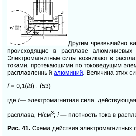
Другим чрезвычайно в
происходящие в расплаве алюминиевых э
Электромагнитные силы возникают в расплав
токами, протекающими по токоведущим элем
расплавленный
алюминий
. Величина этих 
f
= 0,1(
iB
)
, (53)
где
f
— электромагнитная сила, действующая
3
расплава, Н/см
;
i
— плотность тока в распл
Рис. 41.
Схема действия электромагнитных с