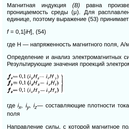
Магнитная индукция
(В)
равна произв
проницаемость среды (μ). Для расплавле
единице, поэтому выражение (53) принимает
f
= 0,1[
iH
], (54)
где H — напряженность магнитного поля, А/м
Определение и анализ электромагнитных си
Результирующие значения проекций электро
где
i
, i
, i
—
составляющие плотности тока
x
y
z
поля
Направление силы, с которой магнитное по