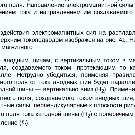
ого поля. Направление электромагнитной силы
ением тока и направлением им создаваемого 
оздействия электромагнитных сил на расплав
ерхним токоподводом изображен на рис. 41. Н
 магнитного
о анодным шинам, с вертикальным током в ме
ля, создаваемого током, протекающим по к
лле. Нетрудно убедиться, применяя правило
ного поля от тока анодных шин будет паралл
тодной шины — вертикально вниз (H
). Примен
2
итного поля, создаваемого током анодных шин
итные силы, перпендикулярные к
плоскости рис
го поля тока катодной шины (H
) с поперечным
2
ление (
f
).
2