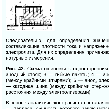
Следовательно, для определения значен
составляющие плотности тока и напряженн
электролита. Для их определения применяю
натурные измерения.
Рис. 42.
Схема ошиновки с односторонним 
анодный стояк; 3 — гибкие пакеты; 4 — а
(между крайними штырями); 6 — анод, элек
— катодная шина (между крайними стержня
расстояния между электролизерами)
В основе аналитического расчета составля
— Лапласа, сущность которого заключаетс