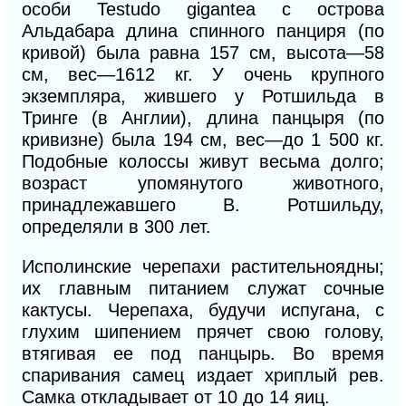
особи Testudo gigantea с острова
Альдабара длина спинного панциря (по
кривой) была равна 157 см, высота—58
см, вес—1612 кг. У очень крупного
экземпляра, жившего у Ротшильда в
Тринге (в Англии), длина панцыря (по
кривизне) была 194 см, вес—до 1 500 кг.
Подобные колоссы живут весьма долго;
возраст упомянутого животного,
принадлежавшего В. Ротшильду,
определяли в 300 лет.
Исполинские черепахи растительноядны;
их главным питанием служат сочные
кактусы. Черепаха, будучи испугана, с
глухим шипением прячет свою голову,
втягивая ее под панцырь. Во время
спаривания самец издает хриплый рев.
Самка откладывает от 10 до 14 яиц.