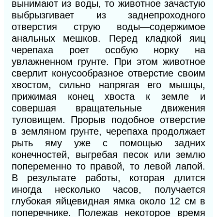
вынимают из воды, то животное зачастую
выбрызгивает из заднепроходного
отверстия струю воды—содержимое
анальных мешков. Перед кладкой яиц
черепаха роет особую норку на
увлажненном грунте. При этом животное
сверлит конусообразное отверстие своим
хвостом, сильно напрягая его мышцы,
прижимая конец хвоста к земле и
совершая вращательные движения
туловищем. Прорыв подобное отверстие
в земляном грунте, черепаха продолжает
рыть яму уже с помощью задних
конечностей, выгребая песок или землю
попеременно то правой, то левой лапой.
В результате работы, которая длится
иногда несколько часов, получается
глубокая яйцевидная ямка около 12 см в
поперечнике. Полежав некоторое время