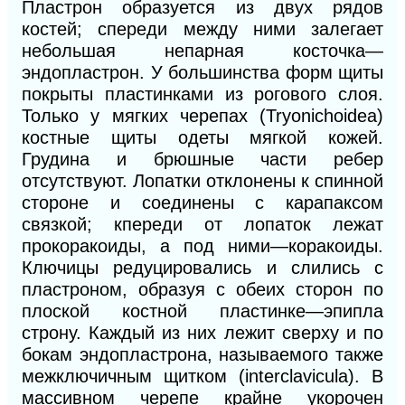
Пластрон образуется из двух рядов
костей; спереди между ними залегает
небольшая непарная косточка—
эндопластрон. У большинства форм щиты
покрыты пластинками из рогового слоя.
Только у мягких черепах (Tryonichoidea)
костные щиты одеты мягкой кожей.
Грудина и брюшные части ребер
отсутствуют. Лопатки отклонены к спинной
стороне и соединены с карапаксом
связкой; кпереди от лопаток лежат
прокоракоиды, а под ними—коракоиды.
Ключицы редуцировались и слились с
пластроном, образуя с обеих сторон по
плоской костной пластинке—эпипла
строну. Каждый из них лежит сверху и по
бокам эндопластрона, называемого также
межключичным щитком (interclavicula). В
массивном черепе крайне укорочен