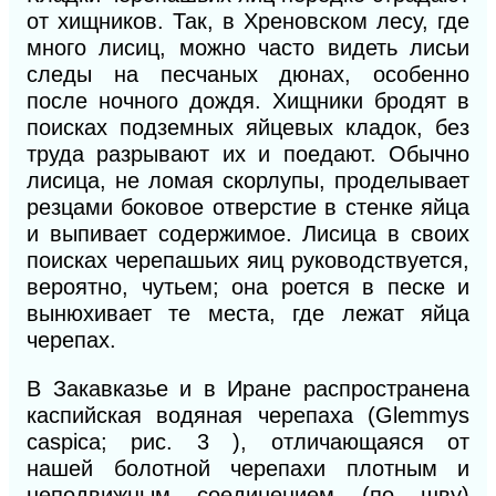
от хищников. Так, в Хреновском лесу, где
много лисиц, можно часто видеть лисьи
следы на песчаных дюнах, особенно
после ночного дождя. Хищники бродят в
поисках подземных яйцевых кладок, без
труда разрывают их и поедают. Обычно
лисица, не ломая скорлупы, проделывает
резцами боковое отверстие в стенке яйца
и выпивает содержимое. Лисица в своих
поисках черепашьих яиц руководствуется,
вероятно, чутьем; она роется в песке и
вынюхивает те места, где лежат яйца
черепах.
В Закавказье и в Иране распространена
каспийская водяная черепаха (Glemmys
caspica; рис. 3 ), отличающаяся от
нашей
болотной черепахи плотным и
неподвижным соединением (по шву)