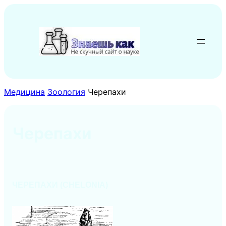
Перейти
к
содержимому
Медицина
Зоология
Черепахи
Черепахи
ЧЕРЕПАХИ (CHELONIA)