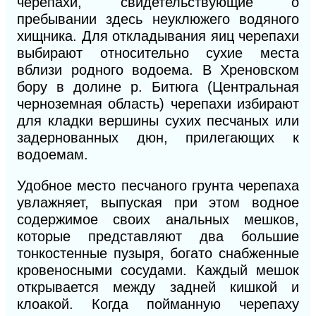
черепахи, свидетельствующие о
пребывании здесь неуклюжего водяного
хищника. Для откладывания яиц черепахи
выбирают относительно сухие места
вблизи родного водоема. В Хреновском
бору в долине р. Битюга (Центральная
черноземная область)
черепахи избирают
для кладки вершины сухих песчаных или
задернованных дюн, прилегающих к
водоемам.
Удобное место песчаного грунта черепаха
увлажняет, выпуская при этом водное
содержимое своих анальных мешков,
которые представляют два большие
тонкостенные пузыря, богато снабженные
кровеносными сосудами. Каждый мешок
открывается между задней кишкой и
клоакой. Когда пойманную черепаху