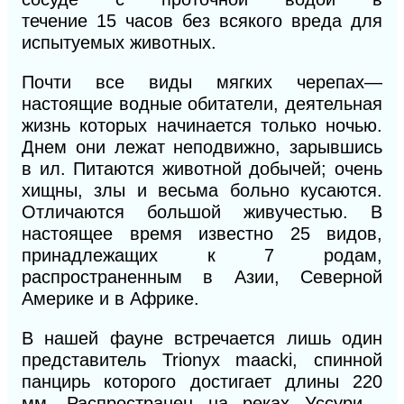
течение
15
часов без всякого вреда для
испытуемых животных.
Почти все виды мягких черепах—
настоящие водные обитатели, деятельная
жизнь которых начинается только ночью.
Днем они лежат неподвижно, зарывшись
в ил. Питаются животной добычей; очень
хищны, злы и весьма больно кусаются.
Отличаются большой живучестью. В
настоящее время известно
25 видов,
принадлежащих к 7 родам,
распространенным в Азии, Северной
Америке и в Африке.
В нашей фауне встречается лишь один
представитель Trionyx maacki, спинной
панцирь которого достигает длины 220
мм. Распространен на реках Уссури ,