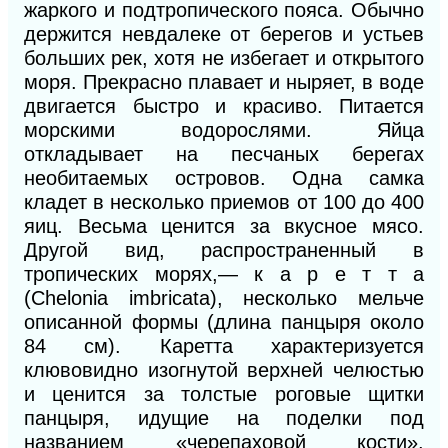
жаркого и подтропического пояса. Обычно
держится невдалеке от берегов и устьев
больших рек, хотя не избегает и открытого
моря. Прекрасно плавает и ныряет, в воде
двигается быстро и красиво. Питается
морскими водорослями. Яйца
откладывает на песчаных берегах
необитаемых островов. Одна самка
кладет в несколько приемов от 100 до 400
яиц. Весьма ценится за вкусное мясо.
Другой вид, распространенный в
тропических морях,— к а р е т т a
(Chelonia imbricata), несколько мельче
описанной формы (длина панцыря около
84 см). Каретта характеризуется
клювовидно изогнутой верхней челюстью
и ценится за толстые роговые щитки
панцыря, идущие на поделки под
названием «черепаховой кости».