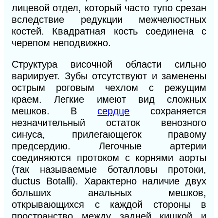
лицевой отдел, который часто тупо срезан
вследствие
редукции межчелюстных
костей. Квадратная кость соединена с
черепом неподвижно.
Структура височной области сильно
вариирует. Зубы отсутствуют и заменены
острым роговым чехлом с режущим
краем. Легкие имеют вид сложных
мешков. В
сердце
сохраняется
незначительный остаток венозного
синуса, прилегающегок правому
предсердию. Легочные артерии
соединяются протоком с корнями аорты
(так называемые боталловы протоки,
ductus Botalli). Характерно наличие двух
больших анальных мешков,
открывающихся с каждой стороны в
пространство между задней кишкой и