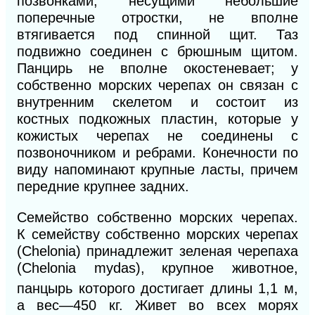
позвонками,
несущими небольшие
поперечные отростки, не вполне
втягивается под спинной щит. Таз
подвижно соединен с брюшным щитом.
Панцирь не вполне окостеневает; у
собственно морских черепах он связан с
внутренним скелетом и состоит из
костных подкожных пластин, которые у
кожистых черепах не соединены с
позвоночником и ребрами. Конечности по
виду напоминают крупные ласты, причем
передние крупнее задних.
Семейство собственно морских черепах.
К семейству собственно морских черепах
(Chelonia) принадлежит зеленая черепаха
(Chelonia mydas),
крупное животное,
панцырь которого достигает длины 1,1 м,
а вес—450 кг. Живет во всех морях