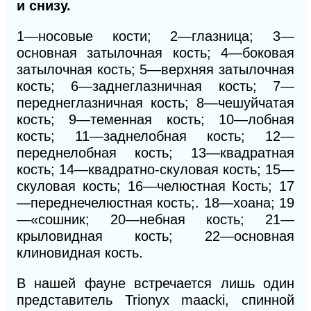
и снизу.
1—носовые кости; 2—глазница; 3—
основная затылочная кость; 4—боковая
затылочная кость; 5—верхняя затылочная
кость; 6—заднеглазничная кость; 7—
переднеглазничная кость; 8—чешуйчатая
кость; 9—теменная кость; 10—лобная
кость; 11—заднелобная кость; 12—
переднелобная кость; 13—квадратная
кость; 14—квадратно-скуловая кость; 15—
скуловая кость; 16—челюстная Кость; 17
—переднечелюстная кость;. 18—хоана; 19
—«сошник; 20—небная кость; 21—
крыловидная кость; 22—основная
клиновидная кость.
В нашей фауне встречается лишь один
представитель Trionyx maacki, спинной