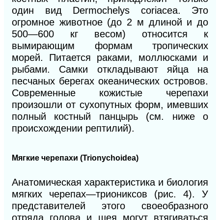
один вид Dermochelys coriacea. Это
огромное животное (до 2 м длиной и до
500—600 кг весом) относится к
вымирающим формам тропических
морей. Питается раками, моллюсками и
рыбами. Самки откладывают яйца на
песчаных берегах океанических островов.
Современные кожистые черепахи
произошли от сухопутных форм, имевших
полный костный панцырь (см. ниже о
происхождении рептилий).
Мягкие черепахи (Trionychoidea)
Анатомическая характеристика и биология
мягких черепах—триониксов (рис. 4). У
представителей этого своеобразного
отряда голова и шея могут втягиваться