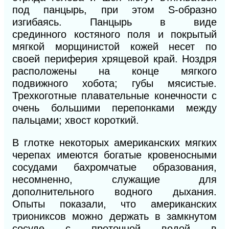
под панцырь, при этом S-образно
изгибаясь. Панцырь в виде
сре
динного
костяного поля и покрытый
мягкой морщинистой кожей несет по
своей
периферия
хрящевой край. Ноздря
расположены на конце мягкого
подвижного хобота; губы мясистые.
Трехкоготные плавательные конечности с
очень большими перепонками между
пальцами; хвост короткий.
В
глотке некоторых американских мягких
черепах имеются богатые кровеносными
сосудами бахромчатые образования,
несомненно, служащие для
дополнительного водного дыхания.
Опыты показали, что американских
триониксов можно держать в замкнутом
сосуде с проточной водой в