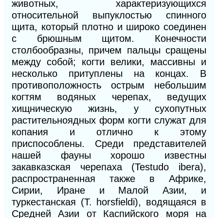
животных, характеризующихся
относительной выпуклостью спинного
щита, который плотно и широко соединен
с брюшным щитом. Конечности
столбообразны, причем пальцы сращены
между собой; когти велики, массивны и
несколько притуплены на концах. В
противоположность острым небольшим
когтям водяных черепах, ведущих
хищническую жизнь, у сухопутных
растительноядных форм когти служат для
копания и отлично к этому
приспособлены. Среди представителей
нашей фауны хорошо известны
закавказская черепаха (Testudo ibera),
распространенная также в Африке,
Сирии, Иране и Малой Азии, и
туркестанская (Т. horsfieldi), водящаяся в
Средней Азии от Каспийского моря на