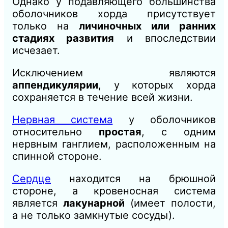
Однако у подавляющего большинства
оболочников хорда присутствует
только на
личиночных или ранних
стадиях развития
и впоследствии
исчезает.
Исключением являются
аппендикулярии
, у которых хорда
сохраняется в течение всей жизни.
Нервная система
у оболочников
относительно
простая
, с одним
нервным ганглием, расположенным на
спинной стороне.
Сердце
находится на брюшной
стороне, а кровеносная система
является
лакунарной
(имеет полости,
а не только замкнутые сосуды).