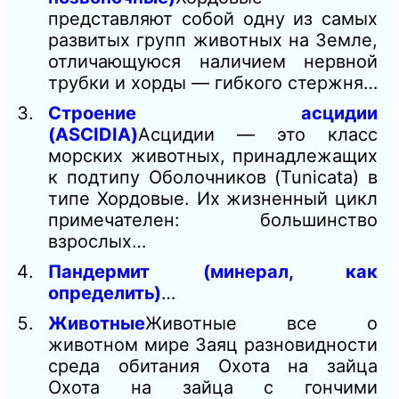
представляют собой одну из самых
развитых групп животных на Земле,
отличающуюся наличием нервной
трубки и хорды — гибкого стержня…
Строение асцидии
(ASCIDIA)
Асцидии — это класс
морских животных, принадлежащих
к подтипу Оболочников (Tunicata) в
типе Хордовые. Их жизненный цикл
примечателен: большинство
взрослых…
Пандермит (минерал, как
определить)
…
Животные
Животные все о
животном мире Заяц разновидности
среда обитания Охота на зайца
Охота на зайца с гончими