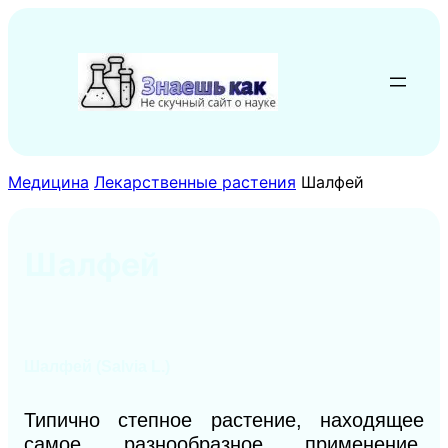
Перейти
к
содержимому
Медицина
Лекарственные растения
Шалфей
Шалфей
Шалфей (Salvia L.)
Типично степное растение, находящее
самое разнообразное применение.