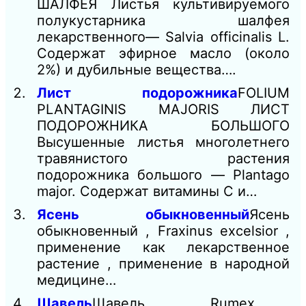
ШАЛФЕЯ Листья культивируемого
полукустарника шалфея
лекарственного— Salvia officinalis L.
Содержат эфирное масло (около
2%) и дубильные вещества….
Лист подорожника
FOLIUM
PLANTAGINIS MAJORIS ЛИСТ
ПОДОРОЖНИКА БОЛЬШОГО
Высушенные листья многолетнего
травянистого растения
подорожника большого — Plantago
major. Содержат витамины С и…
Ясень обыкновенный
Ясень
обыкновенный , Fraxinus excelsior ,
применение как лекарственное
растение , применение в народной
медицине…
Щавель
Щавель , Rumex ,