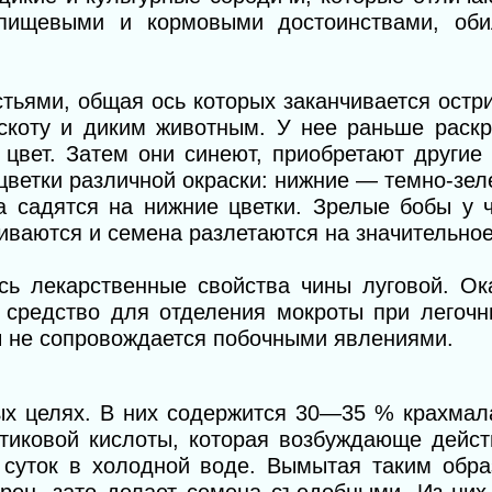
 пищевыми и кормовыми достоинствами, оби
тьями, общая ось которых заканчивается остр
 скоту и диким животным. У нее раньше раск
цвет. Затем они синеют, приобретают другие 
цветки различной окраски: нижние — темно-зе
а садятся на нижние цветки. Зрелые бобы у ч
киваются и семена разлетаются на значительное
сь лекарственные свойства чины луговой. Ока
средство для отделения мокроты при легочн
ы не сопровождается побочными явлениями.
х целях. В них содержится 30—35 % крахмала
тиковой кислоты, которая возбуждающе дейст
 суток в холодной воде. Вымытая таким обра