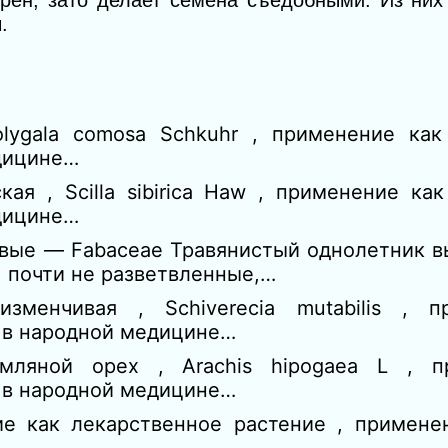
рен, зато делает семена съедобными. Из них
.
lygala comosa Schkuhr , применение как
едицине…
кая , Scilla sibirica Haw , применение ка
едицине…
овые — Fabaceae Травянистый однолетник вы
 почти не разветвленные,…
зменчивая , Schiverecia mutabilis , 
 в народной медицине…
мляной орех , Arachis hipogaea L , п
 в народной медицине…
ние как лекарственное растение , примен