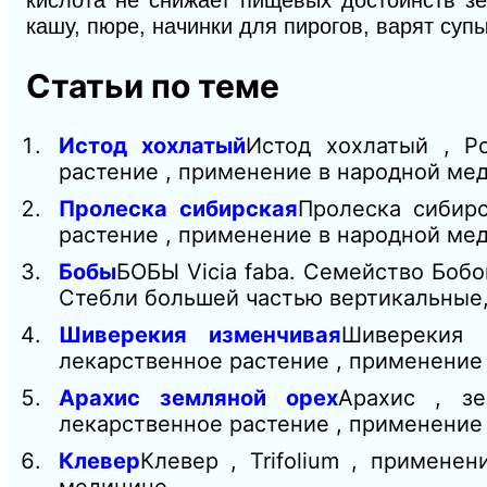
кислота не снижает пищевых достоинств зе
кашу, пюре, начинки для пирогов, варят супы
Статьи по теме
Истод хохлатый
Истод хохлатый , Po
растение , применение в народной м
Пролеска сибирская
Пролеска сибирс
растение , применение в народной м
Бобы
БОБЫ Vicia faba. Семейство Боб
Стебли большей чаcтью вертикальные,
Шиверекия изменчивая
Шиверекия и
лекарственное растение , применение
Арахис земляной орех
Арахис , зе
лекарственное растение , применение
Клевер
Клевер , Trifolium , примене