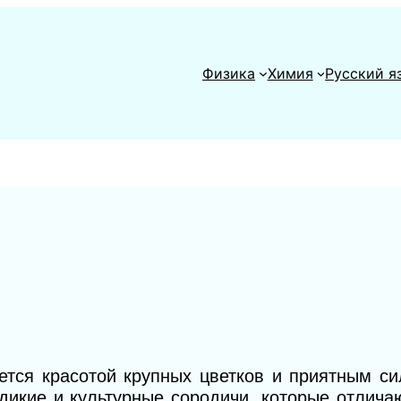
Физика
Химия
Русский я
ется красотой крупных цветков и приятным с
дикие и культурные сородичи, которые отлич