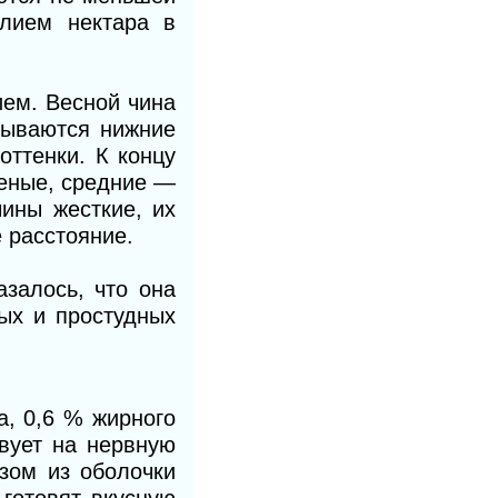
лием нектара в
ием. Весной чина
рываются нижние
оттенки. К концу
леные, средние —
ины жесткие, их
 расстояние.
залось, что она
ых и простудных
, 0,6 % жирного
вует на нервную
зом из оболочки