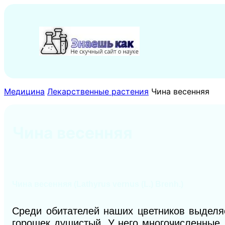
Перейти
к
содержимому
Медицина
Лекарственные растения
Чина весенняя
Чина весенняя
Чина весенняя (Lathyrus vernus (L.) Brenh.)
Среди обитателей наших цветников выделя
горошек душистый. У него многочисленные 