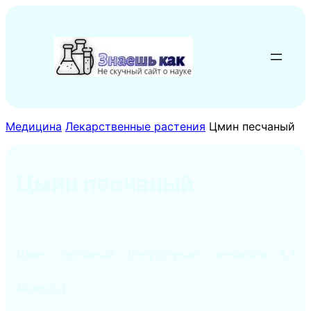
Перейти
к
содержимому
Медицина
Лекарственные растения
Цмин песчаный
Цмин песчаный
Цмин песчаный (Helychrysum arenarium /L./
Moench.)