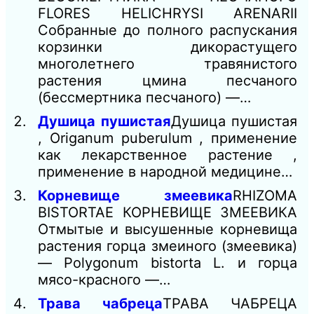
FLORES HELICHRYSI ARENARII
Собранные до полного распускания
корзинки дикорастущего
многолетнего травянистого
растения цмина песчаного
(бессмертника песчаного) —…
Душица пушистая
Душица пушистая
, Origanum puberulum , применение
как лекарственное растение ,
применение в народной медицине…
Корневище змеевика
RHIZOMA
BISTORTAE КОРНЕВИЩЕ ЗМЕЕВИКА
Отмытые и высушенные корневища
растения горца змеиного (змеевика)
— Polygonum bistorta L. и горца
мясо-красного —…
Трава чабреца
ТРАВА ЧАБРЕЦА