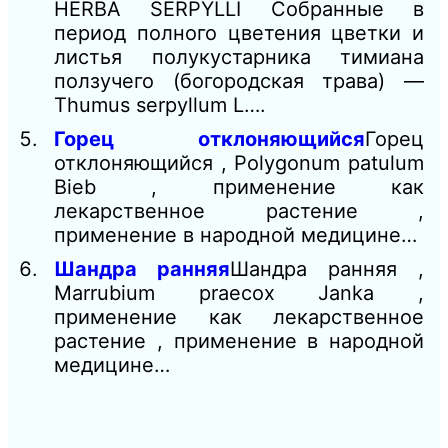
HERBA SERPYLLI Собранные в
период полного цветения цветки и
листья полукустарника тимиана
ползучего (богородская трава) —
Thumus serpyllum L….
Горец отклоняющийся
Горец
отклоняющийся , Polygonum patulum
Bieb , применение как
лекарственное растение ,
применение в народной медицине…
Шандра ранняя
Шандра ранняя ,
Marrubium praecox Janka ,
применение как лекарственное
растение , применение в народной
медицине…