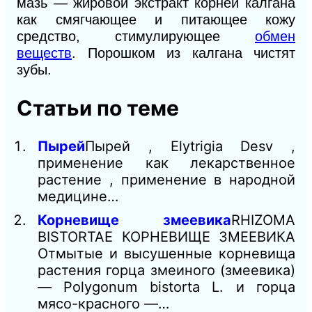
мазь — жировой экстракт корней калгана
как смягчающее и питающее кожу
средство, стимулирующее
обмен
веществ
. Порошком из калгана чистят
зубы.
Статьи по теме
Пырей
Пырей , Elytrigia Desv ,
применение как лекарственное
растение , применение в народной
медицине…
Корневище змеевика
RHIZOMA
BISTORTAE КОРНЕВИЩЕ ЗМЕЕВИКА
Отмытые и высушенные корневища
растения горца змеиного (змеевика)
— Polygonum bistorta L. и горца
мясо-красного —…