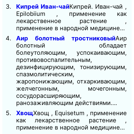
Кипрей Иван-чай
Кипрей. Иван-чай ,
Epilobiium , применение как
лекарственное растение ,
применение в народной медицине…
Аир болотный тростниковый
Аир
болотный обладает
болеутоляющим, успокаивающим,
противовоспалительным,
дезинфицирующим, тонизирующим,
спазмолитическим,
жаропонижающим, отхаркивающим,
желчегонным, мочегонным,
сосудорасширяющим,
ранозаживляющим действиями….
Хвощ
Хвощ , Equisetum , применение
как лекарственное растение ,
применение в народной медицине…