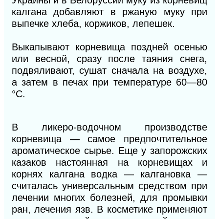
Украины и в Белоруссии муку из корневищ
калгана добавляют в ржаную муку при
выпечке хлеба, коржиков, лепешек.
Выкапывают корневища поздней осенью
или весной, сразу после таяния снега,
подвяливают, сушат сначала на воздухе,
а затем в печах при температуре 60—80
°С.
В ликеро-водочном производстве
корневища — самое предпочтительное
ароматическое сырье. Еще у запорожских
казаков настоянная на корневищах и
корнях калгана водка — калгановка —
считалась универсальным средством при
лечении многих болезней, для промывки
ран, лечения язв. В косметике применяют