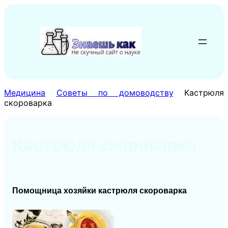
Перейти
к
содержимому
Медицина
Советы по домоводству
Кастрюля
скороварка
Кастрюля скороварка
Помощница хозяйки кастрюля
скороварка