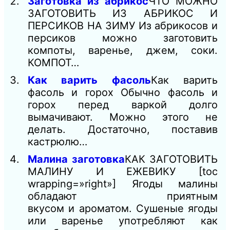
Заготовка из абрикос
ЧТО МОЖНО
ЗАГОТОВИТЬ ИЗ АБРИКОС И
ПЕРСИКОВ НА ЗИМУ Из абрикосов и
персиков можно заготовить
компоты, варенье, джем, соки.
КОМПОТ…
Как варить фасоль
Как варить
фасоль и горох Обычно фасоль и
горох перед варкой долго
вымачивают. Можно этого не
делать. Достаточно, поставив
кастрюлю…
Малина заготовка
КАК ЗАГОТОВИТЬ
МАЛИНУ И ЕЖЕВИКУ [toc
wrapping=»right»] Ягоды малины
обладают приятным
вкусом и ароматом. Сушеные ягоды
или варенье употребляют как