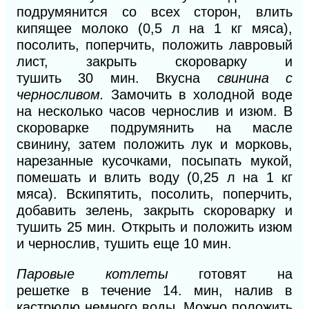
подрумянится со всех сторон,
влить
кипящее молоко
(0,5
л на
1 кг
мяса),
посолить, поперчить, положить лавровый
лист, закрыть скороварку и
тушить
30
мин.
Вкусна
свинина с
черносливом.
Замочить в холодной воде
на несколько часов чернослив и изюм. В
скороварке подрумянить на масле
свинину, затем положить лук
и
морковь,
нарезанные кусочками, посыпать мукой,
помешать и влить воду
(0,25
л на
1
кг
мяса). Вскипятить, посолить, поперчить,
добавить зелень, закрыть скороварку и
тушить
25
мин. Открыть и положить изюм
и чернослив, тушить еще
10
мин.
Паровые котлеты
готовят на
решетке
в
течение
14.
мин, налив в
кастрюлю немного воды. Можно положить