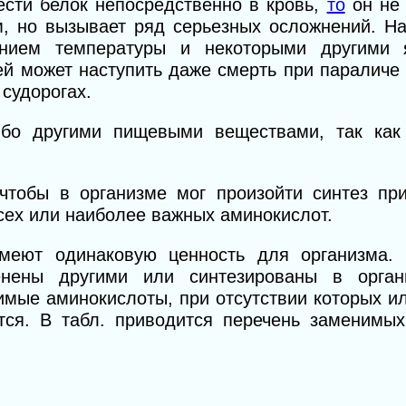
ести белок непосредственно в кровь,
то
он не 
м, но вызывает ряд серьезных осложнений. На
ением температуры и некоторыми другими 
й может наступить даже смерть при параличе
судорогах.
ибо другими пищевыми веществами, так как
 чтобы в организме мог произойти синтез пр
сех или наиболее важных аминокислот.
меют одинаковую ценность для организма. 
енены другими или синтезированы в орган
имые аминокислоты, при отсутствии которых и
тся. В табл. приводится перечень заменимы