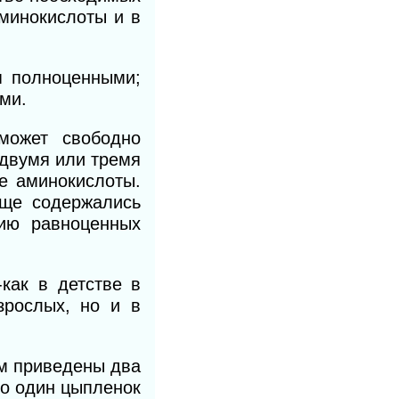
аминокислоты и в
я полноценными;
ми.
может свободно
 двумя или тремя
е аминокислоты.
ище содержались
ию равноценных
-как в детстве в
зрослых, но и в
ом приведены два
то один цыпленок