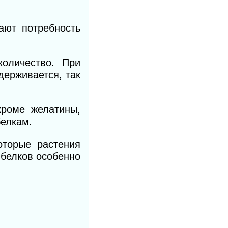
ают потребность
оличество. При
держивается, так
кроме желатины,
белкам.
оторые растения
 белков особенно