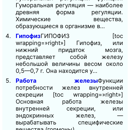
Гуморальная регуляция — наиболее
древняя форма регуляции.
Химические вещества,
образующиеся в организме в…
Гипофиз
ГИПОФИЗ [toc
wrapping=»right»] Гипофиз, или
нижний придаток мозга,
представляет собой железу
небольшой величины весом около
0,5—0,7 г. Она находится у…
Работа железы
Функции
потребности желез внутренней
секреции [toc wrapping=»right»]
Основная работа железы
внутренней секреции, или
эндокринных желез, —
вырабатывать специфические
вещества (гормоны)…