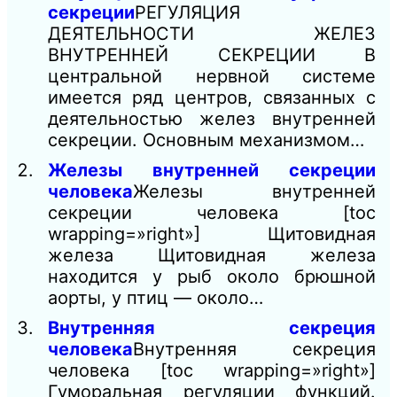
секреции
РЕГУЛЯЦИЯ
ДЕЯТЕЛЬНОСТИ ЖЕЛЕЗ
ВНУТРЕННЕЙ СЕКРЕЦИИ В
центральной нервной системе
имеется ряд центров, связанных с
деятельностью желез внутренней
секреции. Основным механизмом…
Железы внутренней секреции
человека
Железы внутренней
секреции человека [toc
wrapping=»right»] Щитовидная
железа Щитовидная железа
находится у рыб около брюшной
аорты, у птиц — около…
Внутренняя секреция
человека
Внутренняя секреция
человека [toc wrapping=»right»]
Гуморальная регуляции функций.