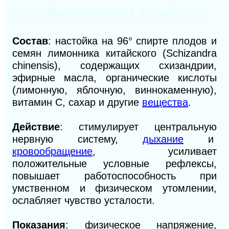
НАСТОЙКА ЛИМОННИКА КИТАЙСКОГО
Состав
: настойка на 96
°
спирте плодов и
семян лимонника китайского (Schizandra
chinensis), содержащих схизандрии,
эфирные масла, органические кислоты
(лимонную, яблочную, виннокаменную),
витамин С, сахар и другие
вещества
.
Действие
: стимулирует центральную
нервную систему,
дыхание
и
кровообращение
, усиливает
положительные условные рефлексы,
повышает работоспособность при
умственном и физическом утомлении,
ослабляет чувство усталости.
Показания
: физическое напряжение,