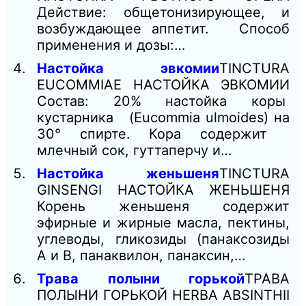
Действие: общетонизирующее, и
возбуждающее аппетит. Способ
применения и дозы:…
Настойка эвкомии
TINCTURA
EUCOMMIAE НАСТОЙКА ЭВКОМИИ
Состав: 20% настойка коры
кустарника (Eucommia ulmoides) на
30° спирте. Кора содержит
млечный сок, гуттаперчу и…
Настойка женьшеня
TINCTURA
GINSENGI НАСТОЙКА ЖЕНЬШЕНЯ
Корень женьшеня содержит
эфирные и жирные масла, пектины,
углеводы, гликозиды (панаксозиды
А и В, панаквилон, панаксин,…
Трава полыни горькой
ТРАВА
ПОЛЫНИ ГОРЬКОЙ HERBA ABSINTHII