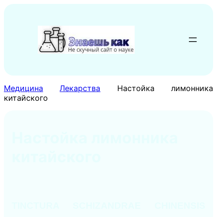
Перейти
к
содержимому
Медицина
Лекарства
Настойка лимонника
китайского
Настойка лимонника
китайского
TINCTURA SCHIZANDRAE CHINENSIS