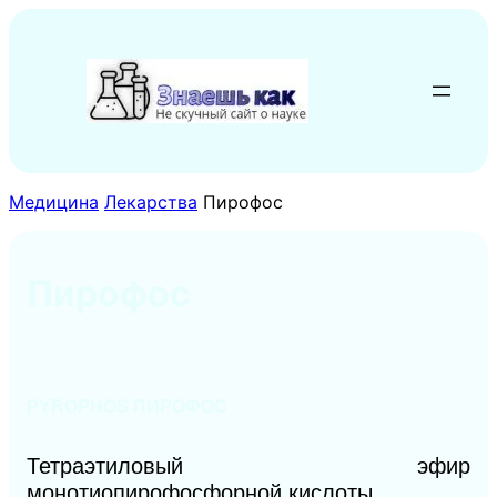
Перейти
к
содержимому
Медицина
Лекарства
Пирофос
Пирофос
PYROPHOS ПИРОФОС
Тетраэтиловый эфир
монотиопирофосфорной кислоты