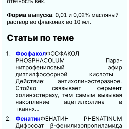
отечность век.
Форма выпуска
: 0,01 и 0,02% масляный
раствор во флаконах во 10 мл.
Статьи по теме
Фосфакол
ФОСФАКОЛ
PHOSPHACOLUM Пара-
нитрофениловый эфир
диэтилфосфорной кислоты
Действие: антихолинэстеразное.
Стойко связывает фермент
холинэстеразу, тем самым вызывая
накопление ацетилхолина в
тканях…
Фенатин
ФЕНАТИН PHENATINUM
Дифосфат β-фенилизопропиламида