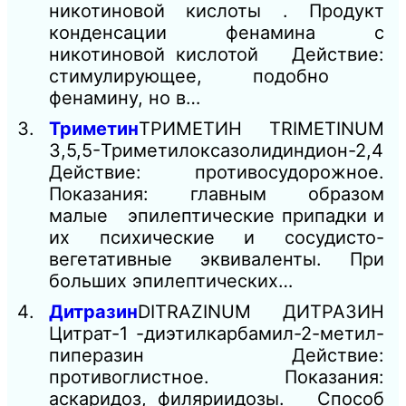
никотиновой кислоты . Продукт
конденсации фенамина с
никотиновой кислотой Действие:
стимулирующее, подобно
фенамину, но в…
Триметин
ТРИМЕТИН TRIMETINUM
3,5,5-Триметилоксазолидиндион-2,4
Действие: противосудорожное.
Показания: главным образом
малые эпилептические припадки и
их психические и сосудисто-
вегетативные эквиваленты. При
больших эпилептических…
Дитразин
DITRAZINUM ДИТРАЗИН
Цитрат-1 -диэтилкарбамил-2-метил-
пиперазин Действие:
противоглистное. Показания:
аскаридоз, филяриидозы. Способ