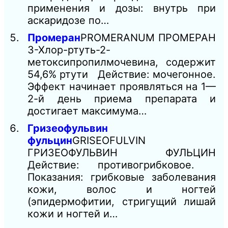
применения и дозы: внутрь при
аскаридозе по…
Промеран
PROMERANUM ПРОМЕРАН
3-Хлор-ртуть-2-
метоксипропилмочевина, содержит
54,6% ртути Действие: мочегонное.
Эффект начинает проявляться на 1—
2-й день приема препарата и
достигает максимума…
Гризеофульвин
фульцин
GRISEOFULVIN
ГРИЗЕОФУЛЬВИН ФУЛЬЦИН
Действие: противогрибковое.
Показания: грибковые заболевания
кожи, волос и ногтей
(эпидермофитии, стригущий лишай
кожи и ногтей и…