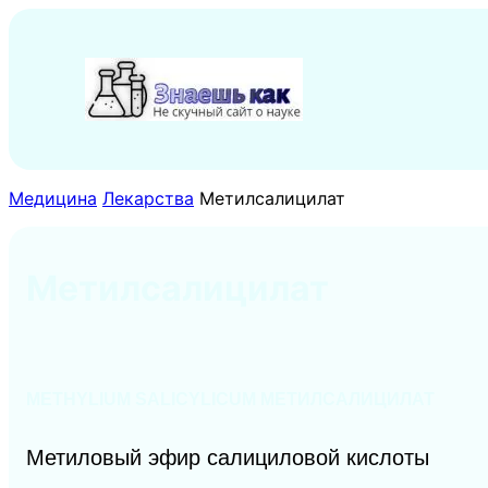
Перейти
к
содержимому
Медицина
Лекарства
Метилсалицилат
Метилсалицилат
METHYLIUM SALICYLICUM МЕТИЛСАЛИЦИЛАТ
Метиловый эфир салициловой кислоты