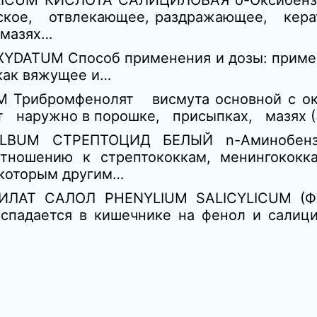
LICUM КИСЛОТА САЛИЦИЛОВАЯ о-Оксибенз
еское, отвлекающее, раздражающее, кера
 мазях…
DATUM Способ применения и дозы: приме
 как вяжущее и…
 Трибромфенолят висмута основной с о
т наружно в порошке, присыпках, мазях 
ALBUM СТРЕПТОЦИД БЕЛЫЙ n-Аминобен
отношению к стрептококкам, менингококка
екоторым другим…
ЛAT САЛОЛ PHENYLIUM SALICYLICUM (Ф
спадается в кишечнике на фенол и салици