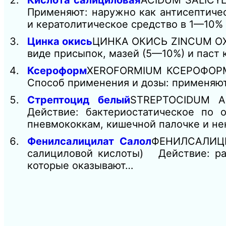
Кислота салициловая
ACIDUM SALICY
Применяют: наружно как антисептич
и кератолитическое средство в 1—10%
Цинка окись
ЦИНКА ОКИСЬ ZINCUM OXY
виде присыпок, мазей (5—10%) и паст
Ксероформ
XEROFORMIUM КСЕРОФОРМ
Способ применения и дозы: применяю
Стрептоцид белый
STREPTOCIDUM 
Действие: бактериостатическое по 
пневмококкам, кишечной палочке и н
Фенилсалицилат Салол
ФЕНИЛСАЛИЦИ
салициловой кислоты) Действие: ра
которые оказывают…