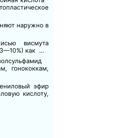
ойная кислота
топластическое
няют наружно в
кисью висмута
(3—10%) как …
золсульфамид
м, гонококкам,
ениловый эфир
ловую кислоту,