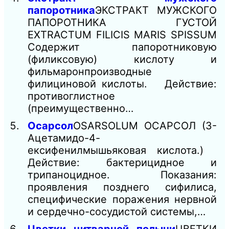
папоротника
ЭКСТРАКТ МУЖСКОГО
ПАПОРОТНИКА ГУСТОЙ
EXTRACTUM FILICIS MARIS SPISSUM
Содержит папоротниковую
(филиксовую) кислоту и
фильмаронпроизводные
филициновой кислоты. Действие:
противоглистное
(преимущественно…
Осарсол
OSARSOLUM ОСАРСОЛ (3-
Ацетамидо-4-
ексифенилмышьяковая кислота.)
Действие: бактерицидное и
трипаноцидное. Показания:
проявления позднего сифилиса,
специфические поражения нервной
и сердечно-сосудистой системы,…