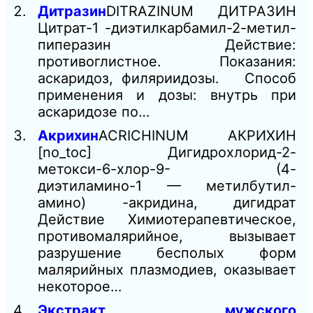
Дитразин
DITRAZINUM ДИТРАЗИН
Цитрат-1 -диэтилкарбамил-2-метил-
пиперазин Действие:
противоглистное. Показания:
аскаридоз, филяриидозы. Способ
применения и дозы: внутрь при
аскаридозе по…
Акрихин
ACRICHINUM АКРИХИН
[no_toc] Дигидрохлорид-2-
метокси-6-хлор-9- (4-
диэтиламино-1 — метилбутил-
амино) -акридина, дигидрат
Действие Химиотерапевтическое,
противомалярийное, вызывает
разрушение бесполых форм
малярийных плазмодиев, оказывает
некоторое…
Экстракт мужского