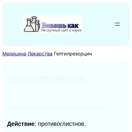
Перейти
к
содержимому
Медицина
Лекарства
Гептилрезорцин
Гептилрезорцин
HEPTYLRESORCINUM ГЕПТИЛРЕЗОРЦИН
Действие
: противоглистное.