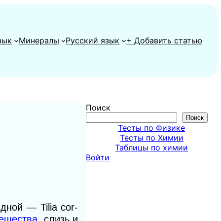
зык
Минералы
Русский язык
+ Добавить статью
Поиск
Поиск
Тесты по Физике
Тесты по Химии
Таблицы по химии
Войти
ной — Tilia соr-
ещества
, слизь и