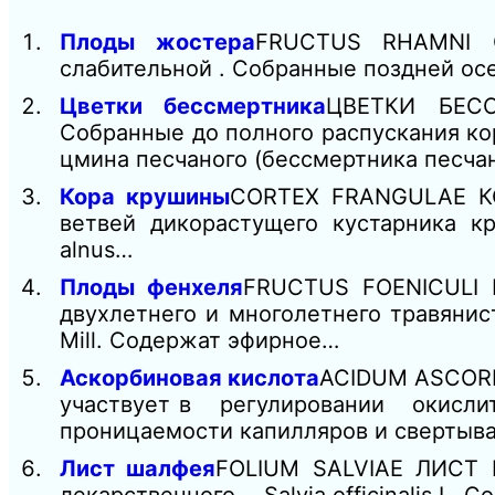
Плоды жостера
FRUCTUS RHAMNI 
слабительной . Собранные поздней ос
Цветки бессмертника
ЦВЕТКИ БЕСС
Собранные до полного распускания ко
цмина песчаного (бессмертника песча
Кора крушины
CORTEX FRANGULAE КО
ветвей дикорастущего кустарника к
alnus…
Плоды фенхеля
FRUCTUS FOENICULI 
двухлетнего и многолетнего травянис
Mill. Содержат эфирное…
Аскорбиновая кислота
ACIDUM ASCOR
участвует в регулировании окислите
проницаемости капилляров и свертыв
Лист шалфея
FOLIUM SALVIAE ЛИСТ 