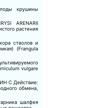
оды крушины
YSI ARENARII
истого растения
ора стволов и
кая) (Frangula
льтивируемого
niculum vulgare
Н С Действие:
одного обмена,
тарника шалфея