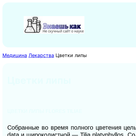
Перейти
к
содержимому
Медицина
Лекарства
Цветки липы
Цветки липы
ЦВЕТКИ ЛИПЫ FLORES TILIAE
Собранные во время полного цветения цель
data и широколистной — Tilia platyphyllos.