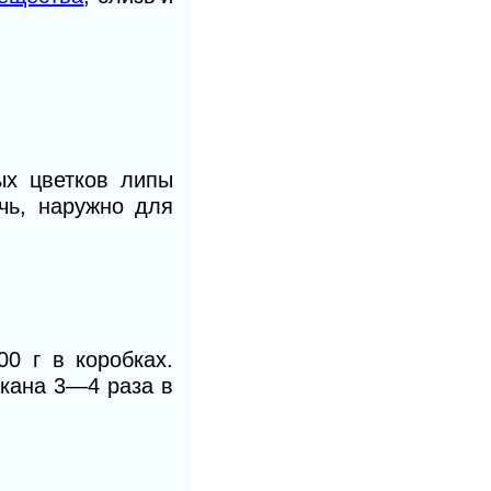
ых цветков липы
чь, наружно для
00 г в коробках.
акана 3—4 раза в