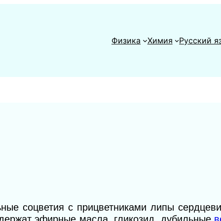
Физика
Химия
Русский я
ные соцветия с прицветниками липы сердцевид
 Содержат эфирные масла, гликозид, дубильные
в