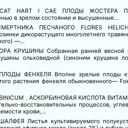
CAT HART I CAE ПЛОДЫ ЖОСТЕРА Пл
енью в зрелом состоянии и высушенные…
МЕРТНИКА ПЕСЧАНОГО FLORES HELICHR
рзинки дикорастущего многолетнего травян
ного) —…
РА КРУШИНЫ Собранная ранней весной к
рушины ольховидной (синоним крушина лом
ПЛОДЫ ФЕНХЕЛЯ Вполне зрелые плоды ку
того растения фенхеля обыкновенного— Foe
BINICUM . АСКОРБИНОВАЯ КИСЛОТА ВИТАМИ
льно-восстановительных процессов, углев
аемости крови,…
ШАЛФЕЯ Листья культивируемого полукус