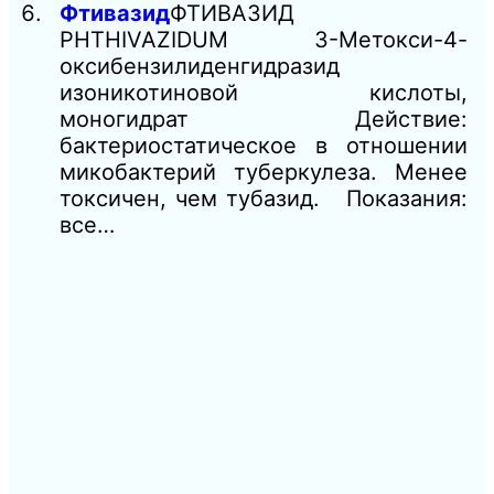
Фтивазид
ФТИВАЗИД
PHTHIVAZIDUM 3-Метокси-4-
оксибензилиденгидразид
изоникотиновой кислоты,
моногидрат Действие:
бактериостатическое в отношении
микобактерий туберкулеза. Менее
токсичен, чем тубазид. Показания:
все…