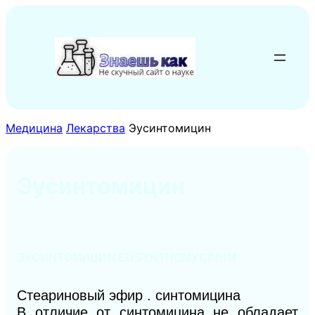
Перейти
к
содержимому
Медицина
Лекарства
Эусинтомицин
Эусинтомицин
ЭУСИНТОМИЦИН EUSYNTHOMYCINUM
Стеариновый эфир . синтомицина
В отличие от синтомицина не обладает