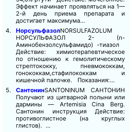
Эффект начинает проявляться на 1—
2-й день приема препарата и
достигает максимума…
Норсульфазол
NORSULFAZOLUM
НОРСУЛЬФАЗОЛ 2- (n-
Аминобензолсульфамидо) -тиазол
Действие: химиотерапевтическое
по отношению к гемолитическому
стрептококку, пневмококкам,
гонококкам,стафилококкам и
кишечной палочке. Показания:…
Сантонин
SANTONINUM САНТОНИН
Получают из цитварной полыни или
дармины — Artemisia Cina Berg.
Сантонин инструкция Действие:
противоглистное (на круглых
глистов). …