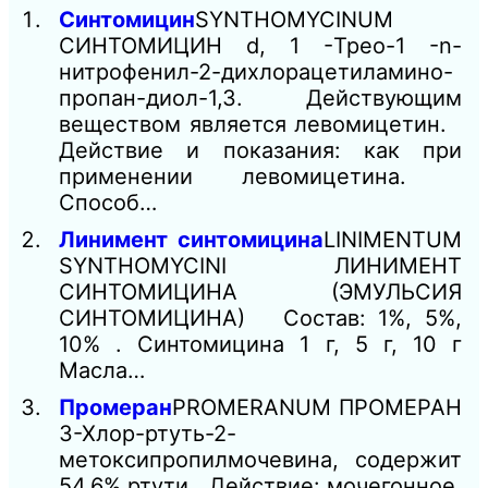
Синтомицин
SYNTHOMYCINUM
СИНТОМИЦИН d, 1 -Трео-1 -n-
нитрофенил-2-дихлорацетиламино-
пропан-диол-1,3. Действующим
веществом является левомицетин.
Действие и показания: как при
применении левомицетина.
Способ…
Линимент синтомицина
LINIMENTUM
SYNTHOMYCINI ЛИНИМЕНТ
СИНТОМИЦИНА (ЭМУЛЬСИЯ
СИНТОМИЦИНА) Состав: 1%, 5%,
10% . Синтомицина 1 г, 5 г, 10 г
Масла…
Промеран
PROMERANUM ПРОМЕРАН
3-Хлор-ртуть-2-
метоксипропилмочевина, содержит
54,6% ртути Действие: мочегонное.