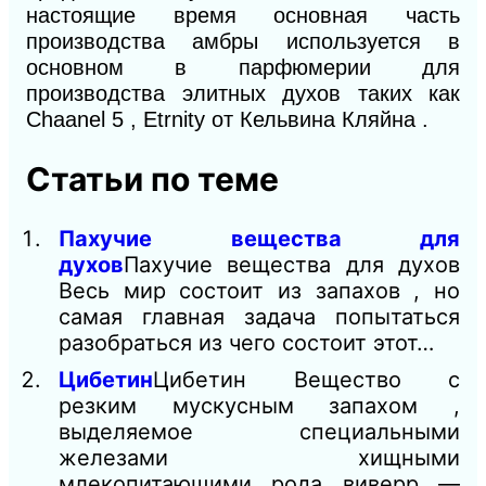
настоящие время основная часть
производства амбры используется в
основном в парфюмерии для
производства элитных духов таких как
Chaanel 5 , Etrnity от Кельвина Кляйна .
Статьи по теме
Пахучие вещества для
духов
Пахучие вещества для духов
Весь мир состоит из запахов , но
самая главная задача попытаться
разобраться из чего состоит этот…
Цибетин
Цибетин Вещество с
резким мускусным запахом ,
выделяемое специальными
железами хищными
млекопитающими рода виверр —