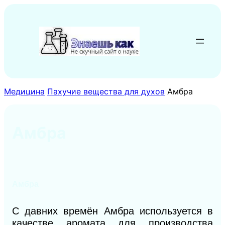
Перейти
к
содержимому
Медицина
Пахучие вещества для духов
Амбра
Амбра
Амбра
С давних времён Амбра используется в
качестве аромата для производства