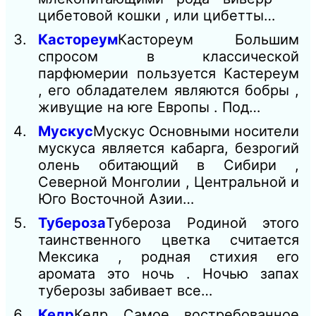
цибетовой кошки , или цибетты…
Кастореум
Кастореум Большим
спросом в классической
парфюмерии пользуется Кастереум
, его обладателем являются бобры ,
живущие на юге Европы . Под…
Мускус
Мускус Основными носители
мускуса является кабарга, безрогий
олень обитающий в Сибири ,
Северной Монголии , Центральной и
Юго Восточной Азии…
Тубероза
Тубероза Родиной этого
таинственного цветка считается
Мексика , родная стихия его
аромата это ночь . Ночью запах
туберозы забивает все…
Кедр
Кедр Самое востребованное