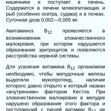
кишечнике и поступает в печень.
Содержится в печени млекопитающих и
рыб (особенно осетра, судака) и в почках.
Суточная доза 0,002—0,005 мг.
Авитаминоз
В
проявляется в
12
возникновении злокачественного
малокровия, при котором нарушается
образование эритроцитов и появляются
расстройства нервной системы.
Для усвоения витамина
В
организмом
12
необходимо, чтобы желудочные железы
выделяли мукопротеид, наличие
которого
давно открыто и который назван
«внутренним» фактором Кестла. При
злокачественном малокровии в желудке
нарушено образование этого фактора и
поступающий с пищей витамин
В
не