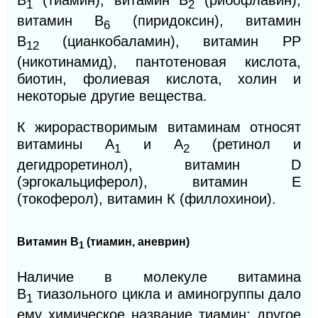
B
(тиамин), витамин В
(рибофлавин),
1
2
витамин В
(пиридоксин), витамин
6
В
(цианкобаламин), витамин РР
12
(никотинамид), пантотеновая кислота,
биотин, фолиевая кислота, холин и
некоторые другие вещества.
К жирорастворимым витаминам относят
витамины A
и А
(ретинол и
1
2
дегидроретинол), витамин D
(эргокальциферол), витамин Е
(токоферол), витамин К (филлохинои).
Витамин
В
(тиамин, аневрин)
1
Наличие в молекуле витамина
B
тиазольного цикла и аминогруппы дало
1
ему химическое
название тиамин; другое