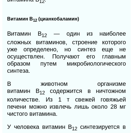
12
Витамин
В
(цианкобаламин)
12
Витамин
В
— один из наиболее
12
сложных витаминов, строение которого
уже определено, но синтез еще не
осуществлен. Получают его главным
образом путем микробиологического
синтеза.
В животном организме
витамин
В
содержится в ничтожном
12
количестве. Из 1 т свежей говяжьей
печени можно извлечь лишь около 28 мг
чистого витамина.
У человека витамин
В
синтезируется в
12