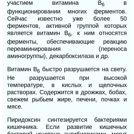
участием витамина В
в
6
функционировании многих ферментов.
Сейчас известно уже более 50
ферментов, активной группой которых
является витамин В
, к ним относятся
6
ферменты, обеспечивающие реакцию
переаминирования (переноса
аминогруппы), декарбоксилаза и др.
Витамин B
быстро разрушается на свету.
6
Не разрушается при высокой
температуре, в кислых и щелочных
растворах. Содержится в дрожжах, бобах,
свежем рыбьем жире, печени, почках и
мясе.
Пиридоксин синтезируется бактериями
кишечника. Если развитие кишечных
бактерий угнетено антибиотиками, могут