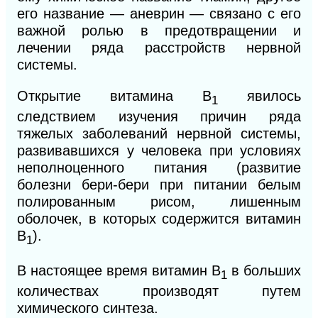
его название — аневрин — связано с его
важной ролью в предотвращении и
лечении ряда расстройств
нервной
системы.
Открытие витамина B
явилось
1
следствием изучения причин
ряда
тяжелых заболеваний нервной системы,
развивавшихся у человека при условиях
неполноценного питания (развитие
болезни бери-бери при питании белым
полированным рисом,
ли
шенным
оболочек, в которых содержится витамин
B
).
1
В настоящее время витамин B
в больших
1
количествах производят путем
химического синтеза.