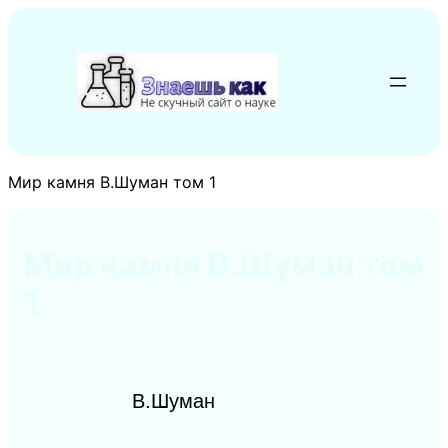
Перейти
к
содержимому
Мир камня В.Шуман том 1
Мир камня В.Шуман том
1
В.Шуман