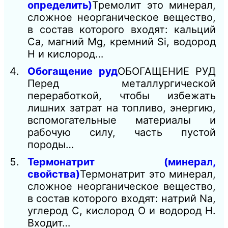
определить)
Тремолит это минерал,
сложное неорганическое вещество,
в состав которого входят: кальций
Ca, магний Mg, кремний Si, водород
Н и кислород…
Обогащение руд
ОБОГАЩЕНИЕ РУД
Перед металлургической
переработкой, чтобы избежать
лишних затрат на топливо, энергию,
вспомогательные материалы и
рабочую силу, часть пустой
породы…
Термонатрит (минерал,
свойства)
Термонатрит это минерал,
сложное неорганическое вещество,
в состав которого входят: натрий Na,
углерод C, кислород О и водород Н.
Входит…