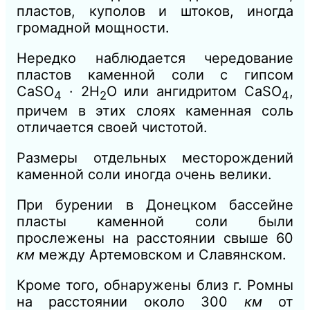
пластов, куполов и штоков, иногда
громадной мощности.
Нередко наблюдается чередование
пластов каменной соли с гипсом
CaSО
· 2Н
О или ангидритом CaSО
,
4
2
4
причем в этих слоях каменная соль
отличается своей чистотой.
Размеры отдельных месторождений
каменной соли иногда очень велики.
При бурении в Донецком бассейне
пласты каменной соли были
прослежены на расстоянии свыше 60
км
между Артемовском и Славянском.
Кроме того, обнаружены близ г. Ромны
на расстоянии около 300
км
от