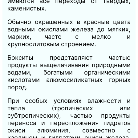
имеются все переходы от твердых,
каменистых.
Обычно окрашенных в красные цвета
водными окислами железа до мягких,
марких, часто с мелко- и
крупноолитовым строением.
Бокситы представляют частью
продукты выщелачивания природными
водами, богатыми органическими
кислотами алюмосиликатных горных
пород.
При особых условиях влажности и
тепла (тропических или
субтропических), частью продукты
переноса и переотложения гидратов
окиси алюминия, совместно с
каолином и гидратами окиси железа,