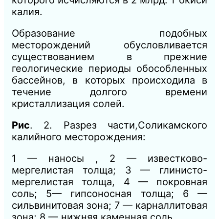
которого исчисляются в 2 млрд. т
окиси
калия.
Образование подобных
месторождений обусловливается
существованием в прежние
геологические периоды обособленных
бассейнов, в которых происходила в
течение долгого времени
кристаллизация солей.
Рис
. 2. Разрез части,Соликамского
калийного месторождения:
1 — наносы , 2 — известково-
мергелистая толща; 3 — глинисто-
мергелистая толща, 4 — покровная
соль; 5— гипсоносная толща; 6 —
сильвинитовая зона; 7 — карналлитовая
зона; 8 — нижняя каменная соль.