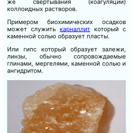
же свертывания (коагуляции)
коллоидных растворов
.
Примером биохимических осадков
может служить
карналлит
который с
каменной солью образует пласты.
Или г
ипс который образует залежи,
линзы,
обычно
сопровождаемые
глинами, мергелями, каменной солью и
ангидритом.