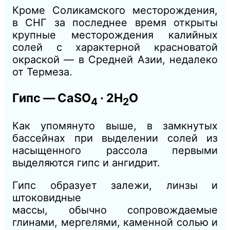
Кроме Соликамского месторождения,
в СНГ за последнее время открыты
крупные месторождения калийных
солей с характерной красноватой
окраской — в Средней Азии, недалеко
от Термеза.
Гипс
— CaSO
· 2Н
O
4
2
Как упомянуто выше, в замкнутых
бассейнах при выделении солей из
насыщенного рассола первыми
выделяются гипс и ангидрит.
Гипс образует залежи, линзы и
штоковидные
массы,
обычно
сопровождаемые
глинами, мергелями, каменной солью и