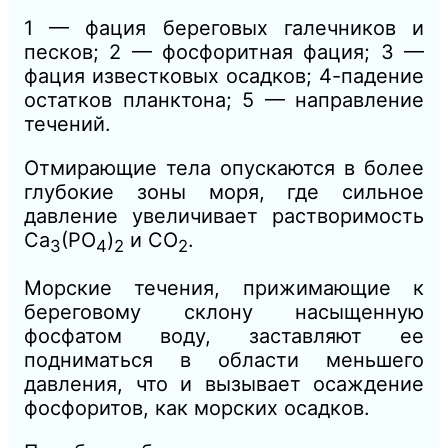
1 — фация береговых галечников и
песков; 2 — фосфоритная фация; 3 —
фация известковых осадков; 4-падение
остатков планктона; 5 — направление
течений.
Отмирающие тела опускаются в более
глубокие зоны моря, где сильное
давление увеличивает растворимость
Са
(РО
)
и СО
.
3
4
2
2
Морские течения, прижимающие к
береговому склону насыщенную
фосфатом воду, заставляют ее
подниматься в области меньшего
давления, что и вызывает осаждение
фосфоритов, как морских осадков.