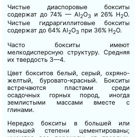
Чистые диаспоровые бокситы
содержат до 74% — Аl
O
и 26% Н
O.
2
3
2
Чистые гидраргиллитовые бокситы
содержат до 64% Аl
O
при 36% Н
O.
2
3
2
Часто бокситы имеют
мелкодисперсную структуру. Средняя
их твердость 3—4.
Цвет бокситов белый, серый, охряно-
желтый, буровато-красный. Бокситы
встречаются пластами среди
осадочных горных пород, иногда
землистыми массами вместе с
глинами.
Нередко бокситы в большей или
меньшей степени цементированы;