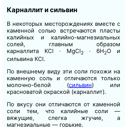
Карналлит и сильвин
В некоторых месторождениях вместе с
каменной солью встречаются пласты
калийных и калийно-магнезиальных
солей, главным образом
карналлита
KCl
· MgCl
· 6Н
O и
2
2
сильвина КСl.
По внешнему виду эти соли похожи на
каменную соль и отличаются только
молочно-белой (
сильвин
) или
красноватой окраской (карналлит).
По вкусу они отличаются от каменной
соли тем, что калийные соли —
вяжущие, слегка жгучие, а
магнезиальные — горькие.