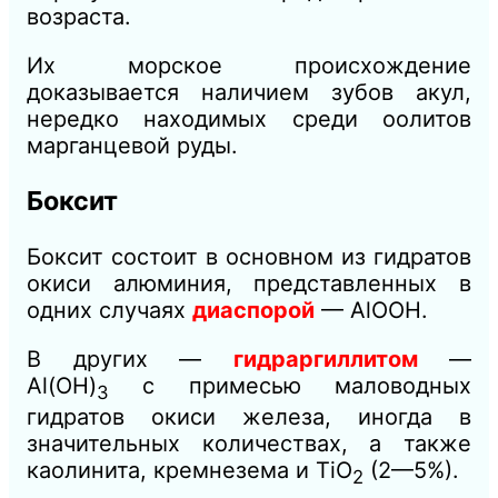
возраста.
Их морское происхождение
доказывается наличием зубов акул,
нередко находимых среди оолитов
марганцевой руды.
Боксит
Боксит состоит в основном из гидратов
окиси алюминия, представленных в
одних случаях
диаспорой
— АlООН.
В других —
гидраргиллитом
—
Аl(ОН)
с примесью маловодных
3
гидратов окиси железа, иногда в
значительных количествах, а также
каолинита, кремнезема и ТiO
(2—5%).
2