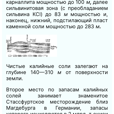
карналлита мощностью до 100
м
,
далее
сильвинитовая зона (с преобладанием
сильвина КСl) до 83
м
мощностью и,
наконец, нижний, подстилающий пласт
каменной соли мощностью до 283
м
.
Чистые калийные соли залегают на
глубине 140—310
м
от поверхности
земли.
Второе место по запасам калийных
солей занимает знаменитое
Стассфуртское месторождение близ
Магдебурга в Германии, запасы