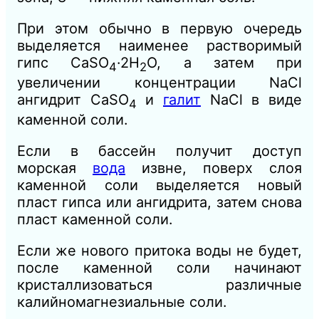
При этом обычно в первую очередь
выделяется наименее растворимый
гипс CaSО
·2H
О, а затем при
4
2
увеличении концентрации NaCl
ангидрит CaSO
и
галит
NaCl в виде
4
каменной соли.
Если в бассейн получит доступ
морская
вода
извне, поверх слоя
каменной соли выделяется новый
пласт гипса или ангидрита, затем снова
пласт каменной соли.
Если же нового притока воды не будет,
после каменной соли начинают
кристаллизоваться различные
калийномагнезиальные соли.