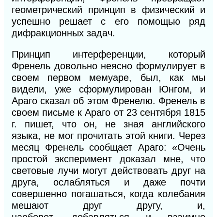
геометрический принцип в физический и
успешно решает с его помощью ряд
дифракционных задач.
Принцип интерференции, который
Френель довольно неясно формулирует в
своем первом мемуаре, был, как мы
видели, уже сформулирован Юнгом, и
Араго сказал об этом Френе
лю.
Френель в
своем письме к Араго от 23 сентября 1815
г. пишет, что он, не зная английского
языка, не мог прочитать этой книги. Через
месяц Френель сообщает Араго: «Очень
про
стой
эксперимент доказал мне, что
световые
лучи
могут действовать друг на
друга, ослаб
ляться и
даже почти
совершенно погашаться, когда колебания
мешают друг другу, и,