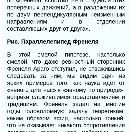
по Френелю, «состоит
не
в создании этих
поперечных движений, а в раз
ложении их
по двум перпендикулярным неизменным
направлениям и в отделении
составляющих друг от друга».
Рис. Параллелепипед Френеля
В этой смелой гипотезе, настолько
смелой, что даже ревностный сторонник
Френеля Араго отступил, не отважившись
следовать за ним, мы видим один из
ярких примеров того, как наука идет от
«явного для нас» к «явному по природе»,
вопреки сложившимся представлениям и
традициям. Френель задал на многие
годы головоломную задачу теоретикам,
каким образом эфир, настолько тонкий,
что не оказывает никакого сопротивления