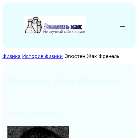
Перейти
к
содержимому
Физика
История физики
Огюстен Жак Френель
Огюстен Жак Френель
Огюстен Жак Френель