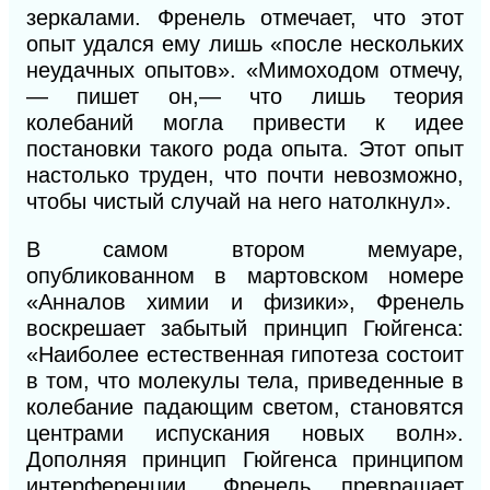
зеркалами. Френель отмечает, что этот
опыт удался ему лишь «после нескольких
неудачных опытов». «Мимоходом отмечу,
— пишет он,— что лишь теория
колебаний могла привести к идее
постановки такого рода опыта. Этот опыт
настолько труден, что почти невозможно,
чтобы чистый случай на него натолкнул».
В самом втором мемуаре,
опубликованном в мартовском номере
«Анналов химии и физики», Френель
воскрешает забытый принцип Гюйгенса:
«Наиболее естественная гипотеза состоит
в том, что молекулы тела, приведенные в
колебание падающим светом, становятся
центрами испускания новых волн».
Дополняя принцип Гюйгенса принципом
интерференции, Френель превращает