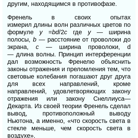
другим, находящимся в противофазе.
Френель в своих опытах
измерил
длины
волн различных цветов по
формуле
y =bd
/2
c
где
у
— ширина
полосы,
b
— расстояние
от
проволоки до
экрана,
с
— ширина
проволоки, d
—
длина волны. Принцип интерференции
дал возможность Френелю объяснить
законы отражения и преломления тем, что
световые колебания погашают друг друга
для всех направлений, кроме
направлений, удовлетворяющих закону
отражения или закону Снеллиуса—
Декарта. Из своей теории Френель сделал
вывод, противоположный выводу
Ньютона, а именно, «что скорость света в
стекле меньше, чем скорость света в
воздухе».