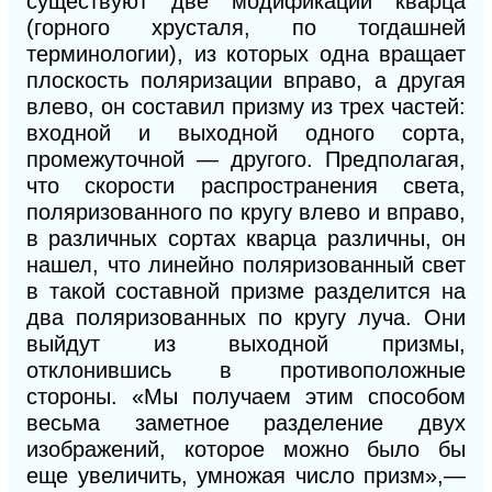
существуют две модификации кварца
(горного хрусталя, по тогдашней
терминологии), из которых одна вращает
плоскость поляризации вправо, а другая
влево, он составил призму из трех частей:
входной и выходной одного сорта,
промежуточной — другого. Предполагая,
что скорости распространения света,
поляризованного по кругу влево и вправо,
в различных сортах кварца различны, он
нашел, что линейно поляризованный свет
в такой составной призме разделится на
два поляризованных по кругу луча. Они
выйдут из выходной призмы,
откло
нившись в противоположные
стороны. «Мы получаем этим способом
весьма заметное разделение двух
изображений, которое можно было бы
еще увеличить, умножая число призм»,—