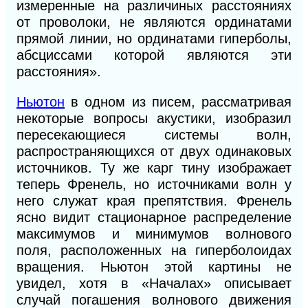
измеренные на различиных расстояниях
от проволоки, не являются ординатами
прямой линии, но ординатами гиперболы,
абсциссами которой являются эти
расстояния».
Ньютон
в одном из писем, рассматривая
некоторые вопросы акустики, изобразил
пересекающиеся системы волн,
распространяющихся от двух одинаковых
источников. Ту же карг тину изображает
теперь Френель, но
источни
ками волн у
него служат края препятствия. Френель
ясно видит стационарное распределение
максимумов и минимумов волнового
поля, расположенных на гиперболоидах
вращения. Ньютон этой картины не
увидел, хотя в «Началах» описывает
случай погашения волнового движения