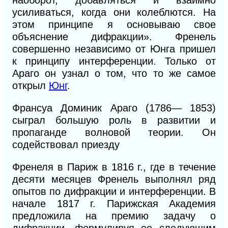
наобо
рот,
добавляться и взаимно
усиливаться, когда
они
колеблются. На
этом принципе я основываю свое
объяснение дифракции». Френель
совершенно независимо от Юнга пришел
к принципу интерференции. Только от
Араго он
узнал о
том, что то
же самое
открыл
Юнг
.
Франсуа Доминик Араго (1786— 1853)
сыграл большую роль в развитии и
пропаганде волновой теории. Он
содействовал приезду
Френеля в Париж в 1816 г., где в течение
деся
ти
месяцев Френель выполнял ряд
опытов по
дифракции и интерференции. В
начале 1817 г. Парижская Академия
предложила на премию задачу о