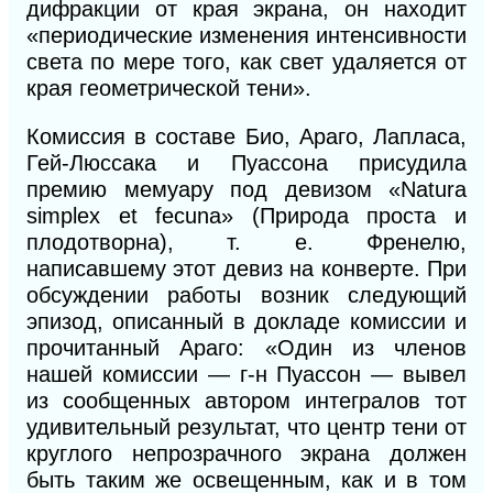
дифракции от края экрана, он находит
«периодические изменения интенсивности
света по мере того, как свет удаляется от
края геометрической тени».
Комиссия в составе Био, Араго, Лапласа,
Гей-Люссака и Пуассона присудила
премию мемуару под девизом «Natura
simplex et fecuna» (Природа проста и
плодотворна), т. е. Френелю,
написавшему этот девиз на конверте. При
обсуждении работы возник следующий
эпизод, описанный в докладе комиссии и
прочитанный Араго: «Один из членов
нашей комиссии — г-н Пуассон — вывел
из сообщенных автором интегралов тот
удивительный результат, что центр тени от
круглого непрозрачного экрана должен
быть таким же освещенным, как и в том