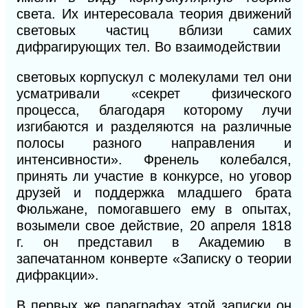
света. Их интересовала теория движений
световых частиц вблизи самих
дифрагирующих тел. Во взаимодействии
световых корпускул с молекулами тел они
усматривали «секрет физического
процесса, благодаря которому лучи
изгибаются
и
разделяются на различные
полосы разного направления
и
интенсивности». Френель колебался,
принять ли участие в конкурсе, но уговор
друзей и поддержка младшего брата
Фюльжане, помогавшего ему в опытах,
возымели свое действие, 20 апреля 1818
г. он представил в Академию в
запечатанном конверте «Записку о теории
дифракции».
В первых же параграфах этой записки он