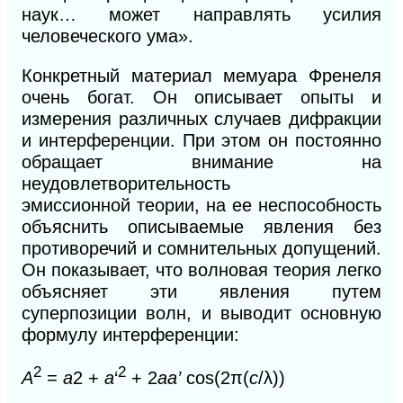
наук… может направлять усилия
человеческого ума».
Конкретный материал мемуара Френеля
очень богат. Он описывает опыты и
измерения различных случаев дифракции
и интерферен
ции.
При этом он постоянно
обращает внима
ние на
неудовлетворительность
эмиссионной
теории, на ее неспособность
объяснить описываемые явления без
противоречий и сомнительных допущений.
Он показывает, что волновая теория легко
объясняет эти я
вления путем
су
перпозиции волн, и выводит основную
формулу интерференции:
2
2
A
=
a
2 +
a
‘
+ 2
aa’
cos(2π(
c
/λ))