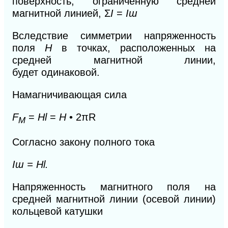
поверхность, ограниченную средней
магнитной линией, Σ
I
=
I
ɯ
Вследствие симметрии напряженность
поля
Н
в точках, расположенных на
средней магнитной линии,
будет
одинаковой.
Намагничивающая сила
F
=
Hl
=
H
• 2πR
M
Согласно закону полного тока
I
ɯ
= Hl.
Напряженность магнитного поля на
средней магнитной линии (осевой линии)
кольцевой катушки