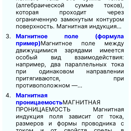
(алгебраической сумме токов),
которая проходит через
ограниченную замкнутым контуром
поверхность. Магнитная индукция…
Магнитное поле (формула
пример)
Магнитное поле между
движущимися зарядами имеется
особый вид взаимодействия:
например, два параллельных тока
при одинаковом направлении
притягиваются, при
противоположном —…
Магнитная
проницаемость
МАГНИТНАЯ
ПРОНИЦАЕМОСТЬ Магнитная
индукция поля зависит от тока,
размеров и формы проводника с
током и от свойств среды, в