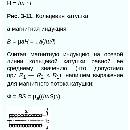
H =
I
ɯ
:
l
Рис. 3-11.
Кольцевая катушка.
а магнитная индукция
B
= μ
aH
= μ
a
(
I
ɯ/l
)
Считая магнитную индукцию на осевой
линии кольцевой катушки равной ее
среднему значению (что допустимо
при
R
—
R
<
R
),
напишем выражение
1
2
1
для магнитного потока катушки:
Ф =
BS =
μ
((
IɯS
):
l
)
а