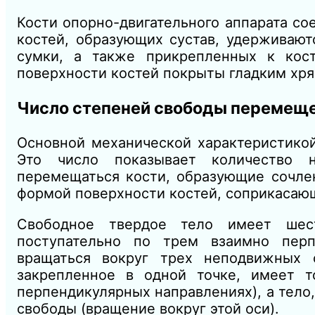
Кости опорно-двигательного аппарата с
костей, образующих сустав, удерживают
сумки, а также
прикрепленных к кос
поверхности костей покрыты
гладким х
ря
Число степеней свободы перемещ
Основной механической характеристико
Это
число
показывает количество 
перемещаться кости, образующие сочле
формой поверхности костей, соприкасающ
Свободное твердое тело имеет шес
поступательно по трем взаимно пер
вращаться вокруг трех неподвижных 
закрепленное в одной точке, имеет 
перпендикулярных направлениях),
а
тело
свободы (вращение вокруг этой оси).