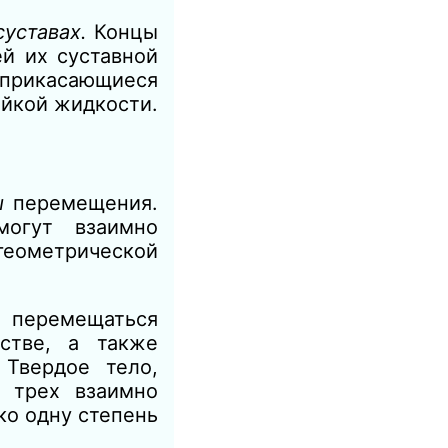
суставах.
Концы
й их суставной
прикасающиеся
ейкой жидкости.
ды
перемещения.
могут взаимно
геометрической
 перемещаться
нстве,
а
также
 Твердое тело,
в трех взаимно
ко одну степень