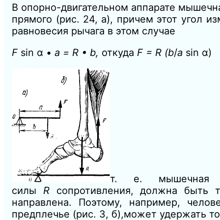
В
опорно-двигательном аппарате мышечн
прямого (рис. 24,
а), причем этот угол и
равновесия рычага в этом случае
F
sin α •
а = R • b,
откуда
F = R (b
/
a
sin α)
т. е. мышечна
силы
R
сопротивления, должна быть 
направлена. Поэтому, например, челов
предплечье (рис. 3, б),может удержать т