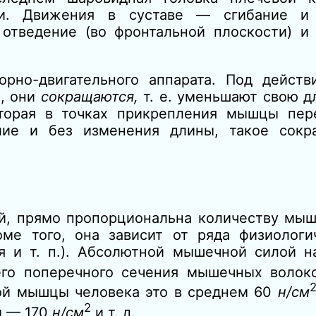
ки. Движения в суставе — сгибание и 
 отведение (во фронтальной плоскости) и
рно-двигательного аппарата. Под действ
ы, они
сокращаются,
т. е. уменьшают свою д
оторая в точках прикрепления мышцы пер
лие и без изменения длины, такое сок
й, прямо пропорциональна количеству мыш
ме того, она зависит от ряда физиологи
ия и т. п.). Абсолютной мышечной силой 
го поперечного сечения мышечных волок
ой мышцы человека это в среднем 60
н/см
2
й — 170
н/см
и т. д.