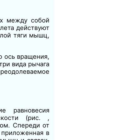
ых между собой
елета действуют
илой тяги мышц,
 ось вращения,
три вида рычага
преодолеваемое
ие равновесия
кости (рис. ,
ом. Спереди от
,
приложенная в