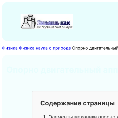
Перейти
к
содержимому
Физика
Физика наука о природе
Опорно двигательный
Опорно двигательный апп
Содержание страницы
1.
Элементы механики опорно д