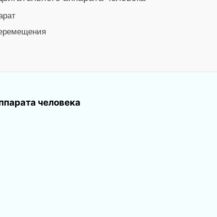
арат
перемещения
ппарата человека