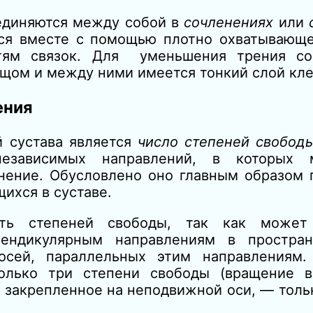
оединяются между собой в
сочленениях
или
ся вместе с помощью плотно
охватыв
ающе
тям связок. Для
ум
еньшения трения со
щом и между ними имеется тон
кий слой кл
ения
й сустава является
число степеней свобо
независимых направлений, в которых 
нение. Обусловлено оно главным образом 
ихся в суставе.
ть степеней свободы, так как может
пендикулярным направлениям в простра
осей, параллельных этим направлениям.
только три степени свободы (вращение 
, закрепленное на неподвижной оси, — толь