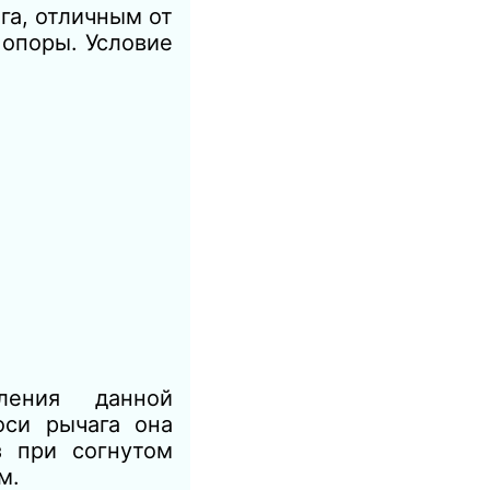
га, отличным от
 опоры. Условие
ления данной
си рычага она
з при согнутом
м.