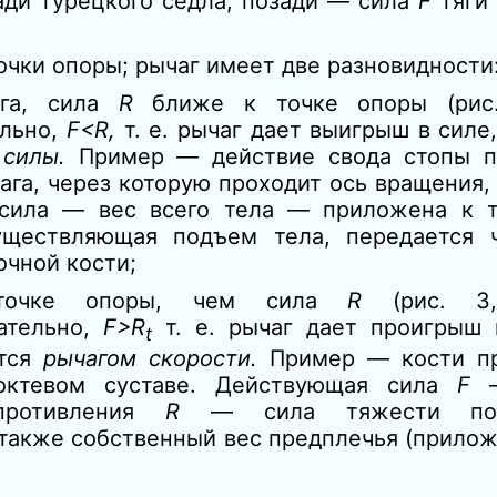
ади турецкого седла, позади — сила
F
тяги
очки опоры; рычаг имеет две разновидности
ага, сила
R
ближе к точке опоры (рис
ельно,
F<R,
т. е. рычаг дает выигрыш в силе
 силы.
Пример — действие свода стопы 
ага, через которую проходит ось вращения,
сила — вес всего тела — приложена к т
ществляющая подъем тела, передается ч
очной кости;
точке опоры, чем сила
R
(рис. 3
ательно,
F>R
т. е. рычаг дает проигрыш 
t
ется
рычагом скорости.
Пример — кости пр
октевом суставе. Действующая сила
F
опротивления
R
— сила тяжести по
 также собственный вес предплечья (прило