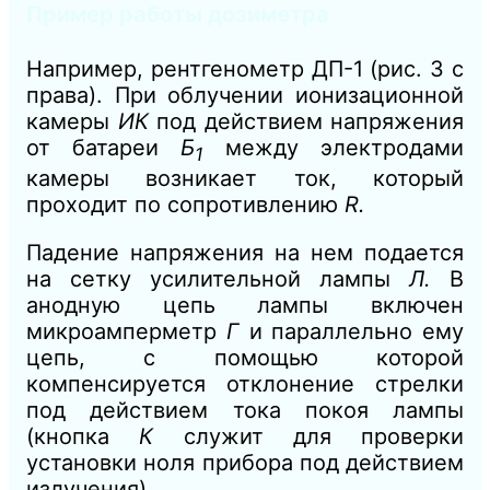
Пример работы дозиметра
Например, рентгенометр ДП-1 (рис. 3 с
права). При облучении ионизационной
камеры
ИК
под действием напряжения
от батареи
Б
между электродами
1
камеры возникает ток, который
проходит по сопротивлению
R.
Падение напряжения на нем подается
на сетку усилительной лампы
Л.
В
анодную цепь лампы включен
микроамперметр
Г
и параллельно ему
цепь, с
помощью которой
компенсируется отклонение стрелки
под действием тока покоя лампы
(кнопка
К
служит для проверки
установки ноля прибора под действием
излучения).