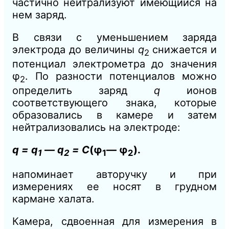
частично нейтрализуют имеющийся на
нем заряд.
В связи с уменьшением заряда
электрода до величины
q
снижается и
2
потенциал электрометра до значения
φ
. По разности потенциалов можно
2
определить заряд
q
ионов
соответствующего знака, которые
образовались в камере и затем
нейтрализовались на электроде:
q = q
—
q
=
C
(φ
— φ
).
1
2
1
2
напоминает авторучку и при
измерениях ее носят в грудном
кармане халата.
Камера, сдвоенная для измерения в