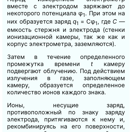
вместе с электродом заряжают до
некоторого потенциала φ
. При этом на
1
них образуется заряд
q
= Сφ
, где
С
—
1
1
емкость стержня и электрода (стенки
ионизационной камеры, так же как и
корпус электрометра, заземляются).
Затем в течение определенного
промежутка времени
t
камеру
подвергают облучению. Под действием
излучения в газе, заполняющем
камеру, образуется определенное
количество ионов каждого знака.
Ионы, несущие заряд,
противоположный по знаку заряду
электрода, притягиваются к нему и,
рекомбинируясь на его поверхности,