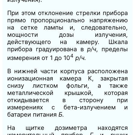
При этом отклонение стрелки прибора
прямо пропорционально напряжению
на сетке лампы и, следовательно,
мощности дозы излучения,
действующего на камеру. Шкала
прибора градуирована в
р/ч
,
пределы
4
измерения от 1 до 10
р/ч.
В нижней части корпуса расположена
ионизационная камера К, закрытая
снизу листком фольги, а также
метал
лической крышкой, которая
откидывается в сторону при
измерениях с бета-излучением и
батареи питания
Б.
На щитке дозиметра находятся
измерительный прибор
Г
и ручки