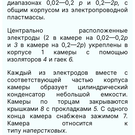
диапазонах 0,02—0,2
р
и 0,2—
2р,
с
общим корпусом из электропроводной
пластмассы.
Центрально расположенные
электроды (2
в камере на 0,02—0,2
р
и
3
в камере на 0,2—
2р
) укреплены в
корпусе 1 камеры с помощью
изоляторов
4
и гаек
6.
Каждый из электродов вместе с
соответствующей частью корпуса
камеры образует цилиндрический
конденсатор небольшой емкости.
Камеры по торцам закрываются
крышками
8
с прокладками
5.
С одного
конца камера снабжена зажимом 7.
Камера относится к
типу
наперстковых.