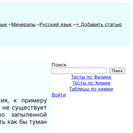
зык
Минералы
Русский язык
+ Добавить статью
Поиск
Поиск
Тесты по Физике
Тесты по Химии
Таблицы по химии
Войти
ния, к примеру
и не существует
о запыленной
ть как бы туман