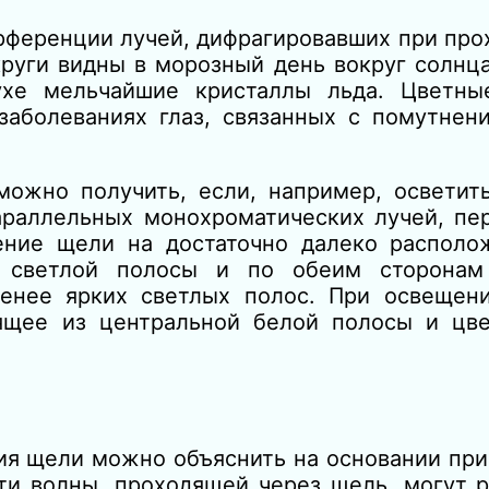
ерференции лучей, дифрагировавших при пр
руги видны в морозный день вокруг солнца
ухе мельчайшие кристаллы льда. Цветны
заболеваниях глаз, связанных с помутнен
ожно получить, если, например, осветит
араллельных монохроматических лучей, пе
ение щели на достаточно далеко располо
й светлой полосы и по обеим сторонам
енее ярких светлых полос
.
При освещен
оящее из центральной белой полосы и цв
я щели можно объяснить на основании при
и волны, проходящей через щель, могут р