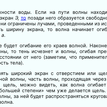
ности воды. Если на пути волны находи
 экран
Э,
то
позади него образуется свободн
ени ограничены лучами, проведенными из ис
ь ширину экрана, то волна начинает огиб
л
а
.
е будет огибание его краев волной. Након
лны,
то тень исчезнет и волны, огибая пре
сстоянии от него
(заметим, что применит
сть тела).
взять широкий экран с отверстием или ще
ной волны, часть волны, проходящая через
 щель, можно видеть, как волна огибает
 большей степени» чем уже делается щель.
ны, за ней будет распространяться кругова
волна
.