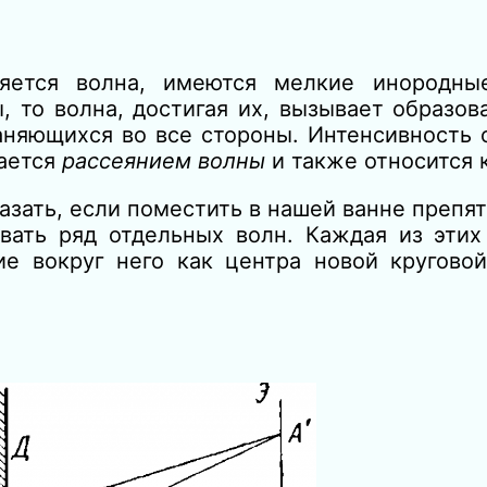
няется волна, имеются мелкие инородны
, то волна, дос
тигая их, вызывает образов
аняющихся во все стороны. Интенсивность 
вается
рассеянием волны
и также относится 
зать, если поместить в нашей ванне препя
ать ряд отдельных волн. Каждая из этих 
ие вокруг него как центра новой круговой