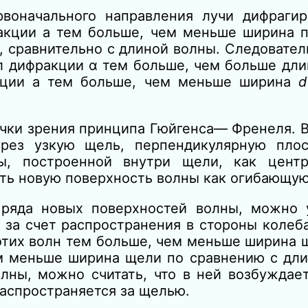
рвоначального направления лучи дифраги
акции а тем больше, чем меньше ширина п
, сравнительно с длиной волны. Следовател
л дифракции α тем больше, чем больше дли
кции а тем больше, чем меньше ширина
очки зрения принципа Гюйгенса— Френеля. 
ерез узкую
щель,
перпендикулярную плос
ы, построенной внутри щели, как цент
ть новую поверхность волны как огибающую
ряда новых поверхностей волны, можно у
 за счет распространения в стороны колеб
этих волн тем больше, чем меньше ширина 
м меньше ширина щели по сравнению с дли
ны, можно считать, что в ней возбуждает
распространяется за щелью.