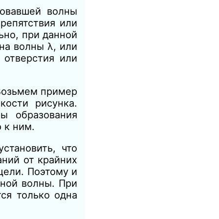
ровавшей волны
репятствия или
ьно, при данной
на волны λ, или
d
отверстия или
Возьмем пример
кости рисунка.
ры образования
 к ним.
становить, что
аний от крайних
щели. Поэтому и
ной волны. При
ся только одна