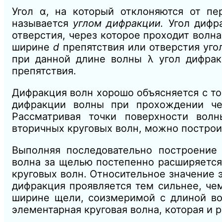
Угол α, на который отклоняются от пе
называется
углом
дифракции.
Угол дифр
отверстия, через которое проходит волна
ширине
d
препятствия или отверстия уго
при данной длине волны λ угол дифра
препятствия.
Дифракция волн хорошо объясняется с т
дифракции волны при прохождении ч
Рассматривая точки поверх
ности
волн
вторичных круговых волн, можно построи
Выполняя последовательно построение 
волна за щелью постепенно расширяется
круговых
волн
.
Относительное значение 
дифракция проявляется тем сильнее, че
ширине щели, соизмеримой с длиной вол
элементарная круговая волна, которая и 