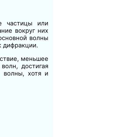
е частицы или
ание вокруг них
основной волны
к дифракции.
тствие, меньшее
волн, достигая
 волны, хотя и