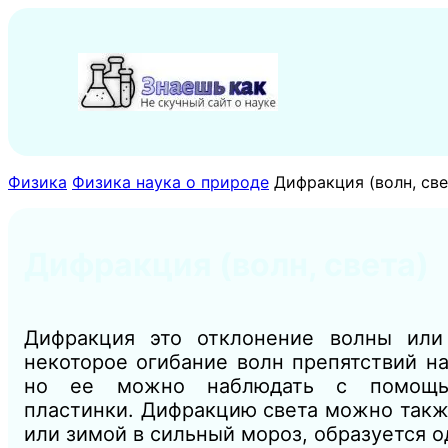
Перейти
к
содержимому
Физика
Физика наука о природе
Дифракция (волн, све
Дифракция (волн, света)
Дифракция это отклонение волны или
некоторое огибание волн препятствий н
но ее можно наблюдать с помощью
пластинки. Дифракцию света можно также
или зимой в сильный мороз, образуется о