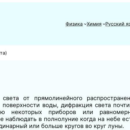
Физика
Химия
Русский я
та)
 света от прямолинейного распростране
а поверхности воды, дифракция света почт
 некоторых приборов или равномерн
 наблюдать в полнолуние когда на небе ес
динарный или больше кругов во круг луны.