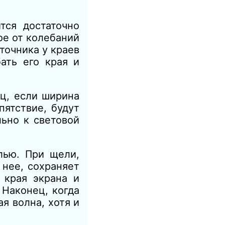
тся достаточно
ое от колебаний
точника у краев
ать его края и
ец, если ширина
пятствие, будут
ельно
к
световой
лью. При щели,
 нее, сохраняет
 края экрана и
 Наконец, когда
я волна, хотя и