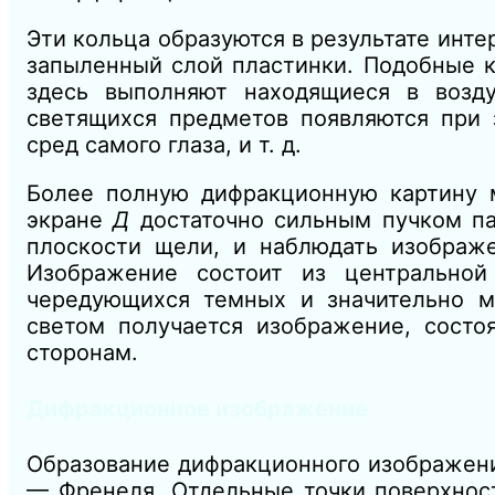
Эти кольца образуются в результате инт
запыленный слой пластинки. Подобные к
здесь выполняют находящиеся в возд
светящихся предметов появляются при 
сред самого глаза, и т. д.
Более полную дифракционную картину м
экране
Д
достаточно сильным пучком п
плоскости щели, и наблюдать изображ
Изображение состоит из центрально
чередующихся темных и значительно м
светом получается изображение, сост
сторонам.
Дифракционное изображение
Образование дифракционного изображени
— Френеля. Отдельные точки поверхност