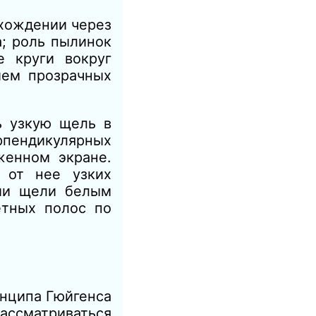
охождении через
; роль пылинок
е круги вокруг
ием прозрачных
ь узкую щель в
рпендикулярных
женном экране.
 от нее узких
ии щели белым
етных полос по
нципа Гюйгенса
ассматриваться