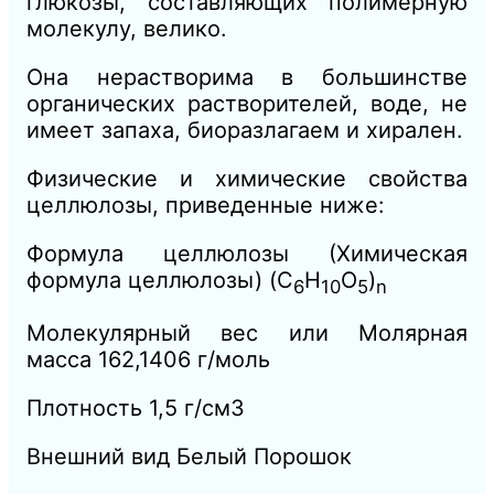
глюкозы, составляющих полимерную
молекулу, велико.
Она нерастворима в большинстве
органических растворителей, воде, не
имеет запаха, биоразлагаем и хирален.
Физические и химические свойства
целлюлозы, приведенные ниже:
Формула целлюлозы (Химическая
формула целлюлозы) (C
H
O
)
6
10
5
n
Молекулярный вес или Молярная
масса 162,1406 г/моль
Плотность 1,5 г/см3
Внешний вид Белый Порошок