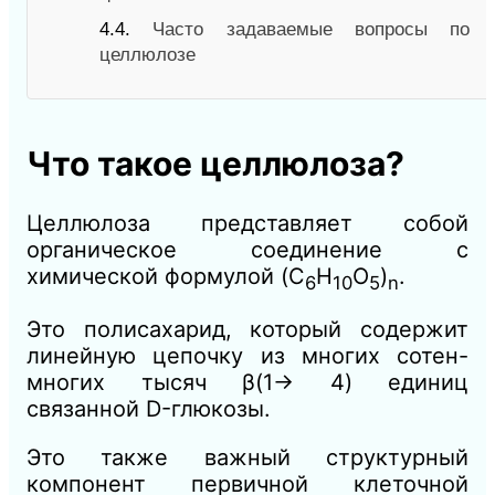
4.4.
Часто задаваемые вопросы по
целлюлозе
Что такое целлюлоза?
Целлюлоза представляет собой
органическое соединение с
химической формулой (C
H
O
)
.
6
10
5
n
Это полисахарид, который содержит
линейную цепочку из многих сотен-
многих тысяч β(1→ 4) единиц
связанной D-глюкозы.
Это также важный структурный
компонент первичной клеточной