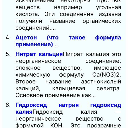
исключением некоторых простых
веществ например угольная
кислота. Эти соединения издавна
получили название органических
соединений,…
Ацетон (что такое формула
применение)
…
Нитрат кальция
Нитрат кальция это
неорганическое соединение,
сложное вещество, имеющее
химическую формулу Ca(NO3)2.
Второе название азотнокислый
кальций, кальциевая селитра.
Основное применение как…
Гидроксид натрия гидроксид
калия
Гидроксид калия —
неорганическое вещество с
формулой KOH. Это прозрачные