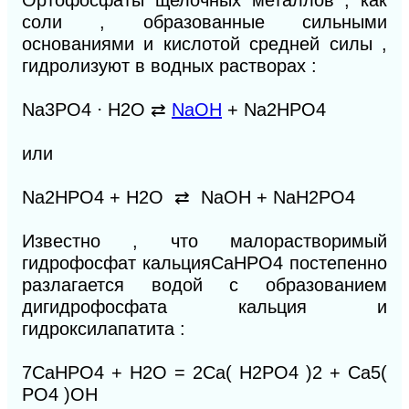
Ортофосфаты щелочных металлов , как
соли , образованные сильными
основаниями и кислотой средней силы ,
гидролизуют в водных растворах :
Na
3
PO
4
⋅
H
2
O
⇄
NaOH
+ Na
2
HPO
4
или
Na
2
HPO
4
+ H
2
O
⇄
NaOH + NaH
2
PO
4
Известно , что малорастворимый
гидрофосфат кальцияCaHPO
4
постепенно
разлагается водой с образованием
дигидрофосфата кальция и
гидроксилапатита :
7CaHPO
4
+ H
2
O = 2Ca( H
2
PO
4
)
2
+ Ca
5
(
PO
4
)OH