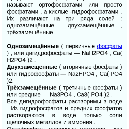
называют ортофосфатами или просто
фосфатами , а кислые -гидрофосфатами .
Их различают на три ряда солей :
однозамещённые , двухзамещённые ,
трёхзамещённые.
Однозамещённые
( первичные
фосфаты
) , или дигидрофосфаты — NaH
2
PO
4
, Ca(
H
2
PO
4
)
2
.
Двухзамещённые
( вторичные фосфаты )
или гидрофосфаты — Na
2
HPO
4
, Ca( PO
4
)
2
.
Трёхзамещённые
( третичные фосфаты )
или средние — Na
3
PO
4
, Ca
3
( PO
4
)
2
.
Все дигидрофосфаты растворимы в воде
. Из гидрофосфатов и средних фосфатов
растворяются в воде только соли
щелочных металлов и аммония .