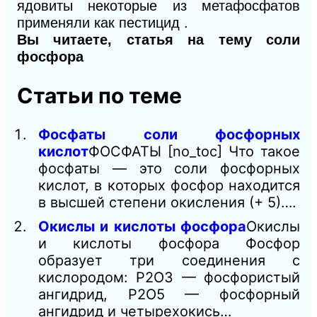
ядовиты некоторые из метафосфатов
применяли как пестицид .
Вы читаете, статья на тему соли
фосфора
Статьи по теме
Фосфаты соли фосфорных
кислот
ФОСФАТЫ [no_toc] Что такое
фосфаты — это соли фосфорных
кислот, в которых фосфор находится
в высшей степени окисления (+ 5)….
Окислы и кислоты фосфора
Окислы
и кислоты фосфора Фосфор
образует три соединения с
кислородом: Р2O3 — фосфористый
ангидрид, P2O5 — фосфорный
ангидрид и четырехокись…