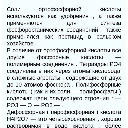
Соли ортофосфорной кислоты
используются как удобрения , а также
применяются для синтеза
фосфорорганических соединений , также
применялся как пестицид в сельском
хозяйстве .
В отличие от ортофосфорной кислоты все
другие фосфорные кислоты —
полимерные соединения . Тетраэдры PO
4
соединены в них через атомы кислорода
в сложные агрегаты , содержащие от двух
до 10 атомов фосфора . Полифосфорные
кислоты ( как и их соли — полифосфаты )
содержат цепи следующего строения : —
PO
3
— O — PO
3
— .
Дифосфорная ( пирофосфорная ) кислота
H
4
P
2
O
7
— это четырёхосновная , хорошо
растворимая в воде кислота , более