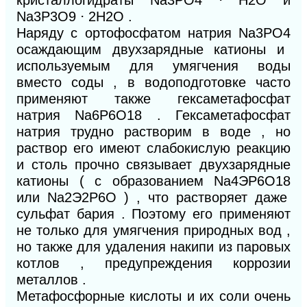
кристаллогидраты Na
3
PO
4
⋅
H
2
O и
Na
3
P
3
O
9
⋅
2H
2
O .
Наряду с ортофосфатом натрия Na
3
PO
4
осаждающим двухзарядные катионы и
используемым для умягчения воды
вместо соды , в водоподготовке часто
применяют также гексаметафосфат
натрия Na
6
P
6
O
18
. Гексаметафосфат
натрия трудно растворим в воде , но
раствор его имеют слабокислую реакцию
и столь прочно связывает двухзарядные
катионы ( с образованием Na
4
ЭP
6
O
18
или Na
2
Э
2
P
6
O ) , что растворяет даже
сульфат бария . Поэтому его применяют
не только для умягчения природных вод ,
но также для удаления накипи из паровых
котлов , предупреждения коррозии
металлов .
Метафосфорные кислоты и их соли очень