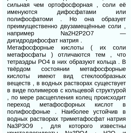
сильная чем ортофосфорная , соли её
именуются дифосфатами или
полифосфатоми . Но она образует
преимущественно двузамещённые соли ,
например Na
2
H
2
P
2
O
7
—
дигидродифосфат натрия .
Метафосфорные кислоты ( их соли
метафосфаты ) отличаются тем , что
тетраэдры PO
4
в них образуют кольца . В
твёрдом состоянии метафосфорные
кислоты имеют вид стеклообразных
веществ , в водных растворах существует
в виде полимеров с кольцевой структурой
, по мере расщепления колец происходит
переход метафосфорных кислот в
полифосфоные . Наиболее устойчив в
водных растворах триметафосфат натрия
Na3P3O9 , для которого известны