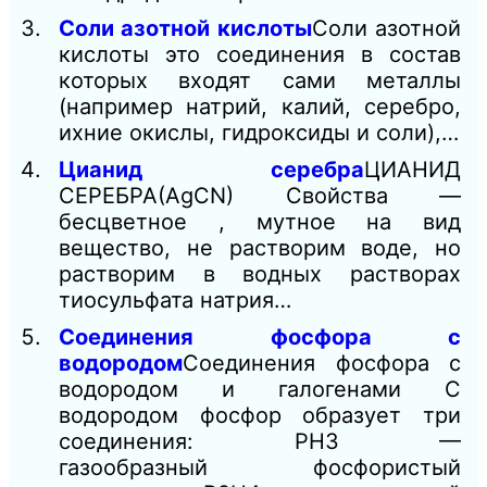
Соли азотной кислоты
Соли азотной
кислоты это соединения в состав
которых входят сами металлы
(например натрий, калий, серебро,
ихние окислы, гидроксиды и соли),…
Цианид серебра
ЦИАНИД
СЕРЕБРА(AgCN) Свойства —
бесцветное , мутное на вид
вещество, не растворим воде, но
растворим в водных растворах
тиосульфата натрия…
Соединения фосфора с
водородом
Соединения фосфора с
водородом и галогенами С
водородом фосфор образует три
соединения: РН3 —
газообразный фосфористый