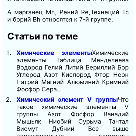
А марганец Mn, Рений Re,Технеций Tc
и борий Bh относятся к 7-й группе.
Статьи по теме
Химические элементы
Химические
элементы Таблица Менделеева
Водород Гелий Литий Бериллий Бор
Углерод Азот Кислород Фтор Неон
Натрий Магний Алюминий Кремний
Фосфор Сера…
Химический элемент V группы
Что
такое химические элементы V
группы Азот Фосфор Ванадий
Мышьяк Ниобий Сурьма Тантал
Висмут Дубний Все выше