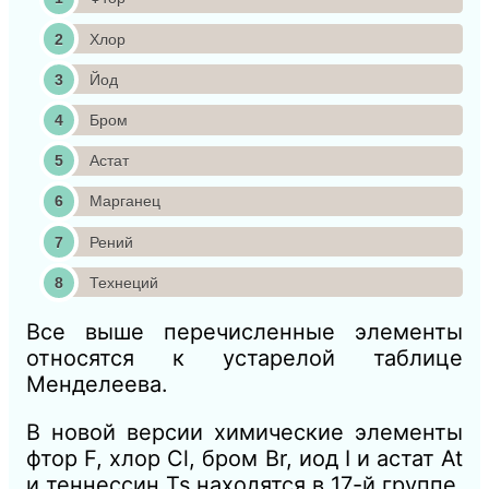
Хлор
Йод
Бром
Астат
Марганец
Рений
Технеций
Все выше перечисленные элементы
относятся к устарелой таблице
Менделеева.
В новой версии химические элементы
фтор F, хлор Cl, бром Br, иод I и астат At
и теннессин Ts находятся в 17-й группе.