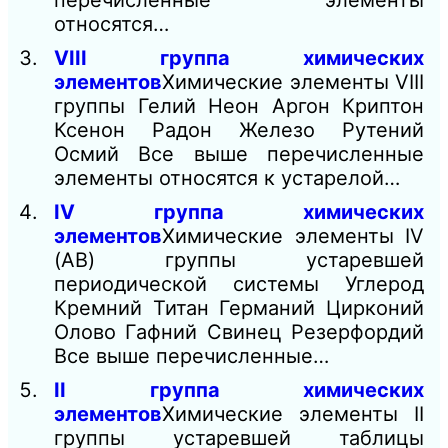
перечисленные элементы
относятся…
VIII группа химических
элементов
Химические элементы VIII
группы Гелий Неон Аргон Криптон
Ксенон Радон Железо Рутений
Осмий Все выше перечисленные
элементы относятся к устарелой…
IV группа химических
элементов
Химические элементы IV
(АВ) группы устаревшей
периодической системы Углерод
Кремний Титан Германий Цирконий
Олово Гафний Свинец Резерфордий
Все выше перечисленные…
II группа химических
элементов
Химические элементы II
группы устаревшей таблицы