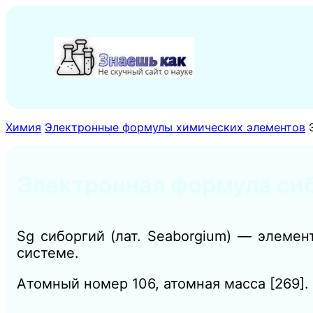
Перейти
к
содержимому
Химия
Электронные формулы химических элементов
Электронная формула сиб
Sg сиборгий (лат. Seaborgium) — элеме
системе.
Атомный номер 106, атомная масса [269].