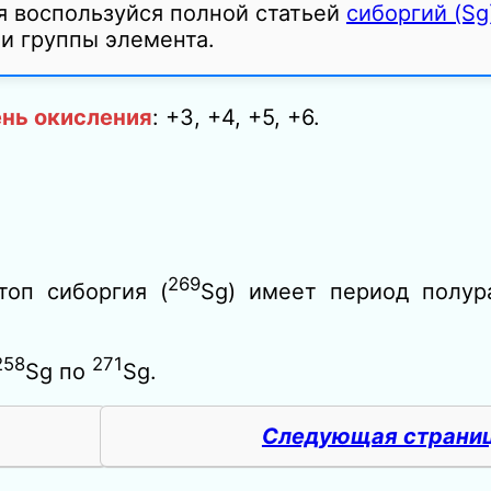
я воспользуйся полной статьей
сиборгий (Sg
 и группы элемента.
ень окисления
: +3, +4, +5, +6
.
269
оп сиборгия (
Sg) имеет период полур
258
271
Sg по
Sg.
Следующая страни