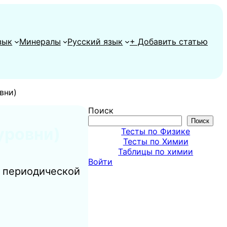
зык
Минералы
Русский язык
+ Добавить статью
вни)
Поиск
Поиск
уровни)
Тесты по Физике
Тесты по Химии
Таблицы по химии
Войти
в периодической