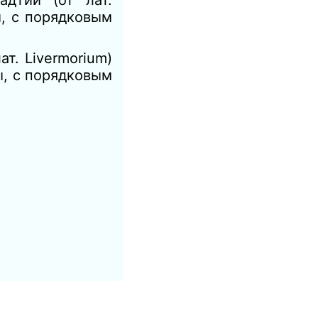
адтий (от лат.
ы, с порядковым
ат. Livermorium)
ы, с порядковым