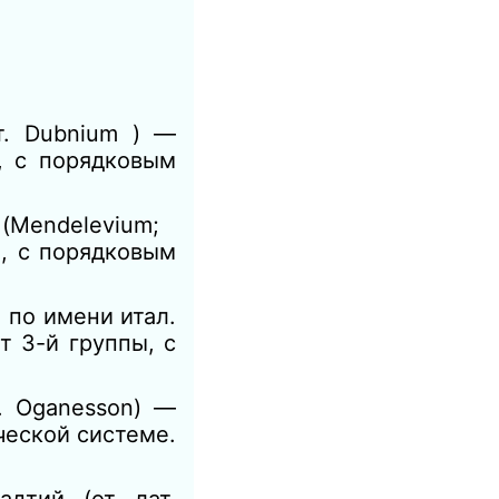
т. Dubnium ) —
, с порядковым
 (Mendelevium;
, с порядковым
 по имени итал.
т 3-й группы, с
т. Oganesson) —
ческой системе.