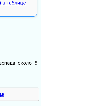
) в таблице
аспада около 5
ца