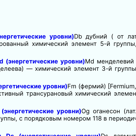
нергетические уровни)
Db дубний ( от ла
ированный химический элемент 5-й группы
 (энергетические уровни)
Md менделевий
делеева) — химический элемент 3-й группы
ергетические уровни)
Fm (фермий) [Fermium,
активный трансурановый химический элемен
(энергетические уровни)
Og оганесон (ла
уппы, с порядковым номером 118 в периоди