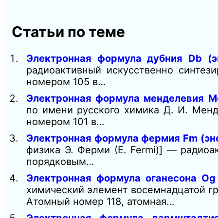
Статьи по теме
Электронная формула дубния Db (э
радиоактивный искусственно синтез
номером 105 в…
Электронная формула менделевия Md
по имени русского химика Д. И. Мен
номером 101 в…
Электронная формула фермия Fm (эн
физика Э. Ферми (Е. Fermi)] — радио
порядковым…
Электронная формула оганесона Og 
химический элемент восемнадцатой гр
Атомный номер 118, атомная…