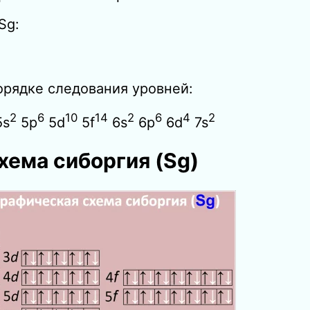
Sg:
орядке следования уровней:
2
6
10
14
2
6
4
2
s
5p
5d
5f
6s
6p
6d
7s
хема сиборгия
(Sg)