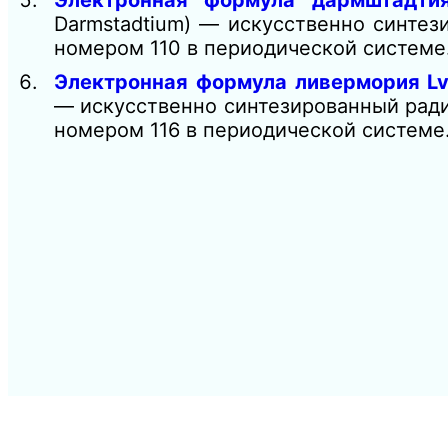
Электронная формула дармштадтия
Darmstadtium) — искусственно синтез
номером 110 в периодической систем
Электронная формула ливермория Lv
— искусственно синтезированный ради
номером 116 в периодической систем