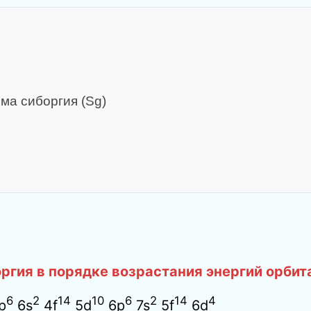
ма сиборгия (Sg)
ргия в порядке возрастания энергий орбит
6
2
14
10
6
2
14
4
p
6s
4f
5d
6p
7s
5f
6d