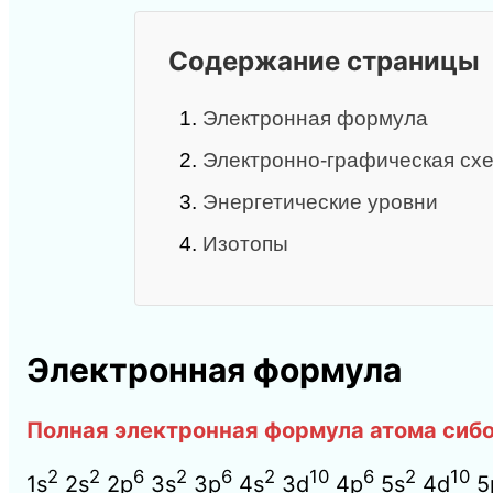
Содержание страницы
1.
Электронная формула
2.
Электронно-графическая схе
3.
Энергетические уровни
4.
Изотопы
Электронная формула
Полная электронная формула атома сибо
2
2
6
2
6
2
10
6
2
10
1s
2s
2p
3s
3p
4s
3d
4p
5s
4d
5