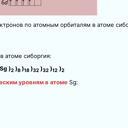
ктронов по атомным орбиталям в атоме сибо
в атоме сиборгия:
Sg )
)
)
)
)
)
)
2
8
18
32
32
12
2
еским уровням в атоме
Sg: