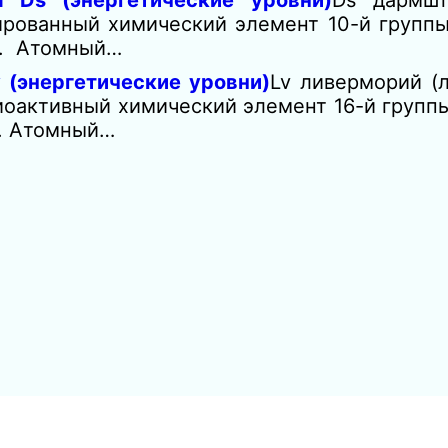
 Ds (энергетические уровни)
Ds дармшт
ированный химический элемент 10-й групп
е. Атомный…
 (энергетические уровни)
Lv ливерморий (л
оактивный химический элемент 16-й групп
е. Атомный…