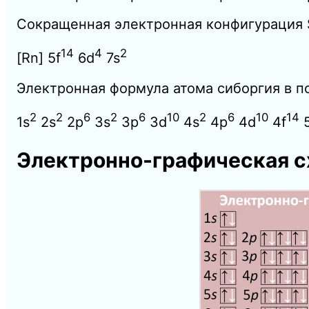
Сокращенная электронная конфигурация 
14
4
2
[Rn] 5f
6d
7s
Электронная формула атома сиборгия в п
2
2
6
2
6
10
2
6
10
14
1s
2s
2p
3s
3p
3d
4s
4p
4d
4f
5
Электронно-графическая с