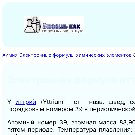
Перейти
к
содержимому
Химия
Электронные формулы химических элементов
Электронная формула итт
Y
иттрий
(Yttrium; от назв. швед, с
порядковым номером 39 в периодической
Атомный номер 39, атомная масса 88,90
пятом периоде. Температура плавления: 