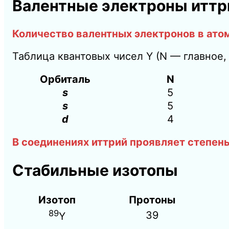
Валентные электроны иттр
Количество валентных электронов в ато
Таблица квантовых чисел Y (N — главное,
Орбиталь
N
s
5
s
5
d
4
В соединениях иттрий проявляет степен
Стабильные изотопы
Изотоп
Протоны
89
39
Y