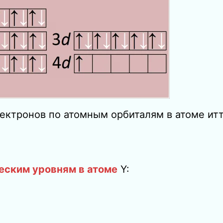
ектронов по атомным орбиталям в атоме итт
еским уровням в атоме
Y: