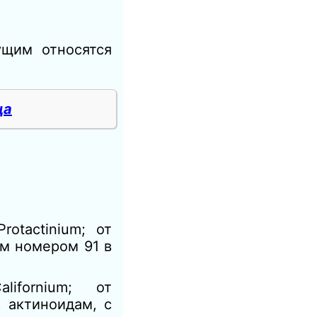
ущим относятся
ца
Protactinium; от
ым номером 91 в
Californium; от
к актиноидам, с