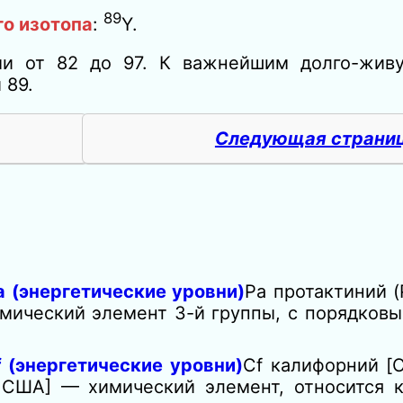
89
го изотопа
:
Y.
ми от 82 до 97. К важнейшим долго-жив
 89.
Следующая страни
 (энергетические уровни)
Pa протактиний (
мический элемент 3-й группы, с порядков
 (энергетические уровни)
Cf калифорний [
 в США] — химический элемент, относится 