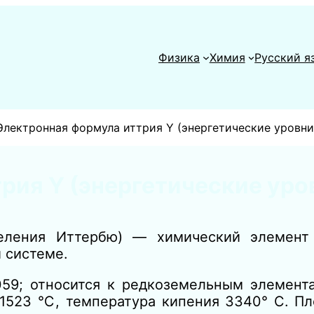
Физика
Химия
Русский я
Электронная формула иттрия Y (энергетические уровни
рия Y (энергетические уро
еления Иттербю) — химический элемент 
 системе.
59; относится к редкоземельным элемента
1523 ℃, температура кипения 3340° С. Пло