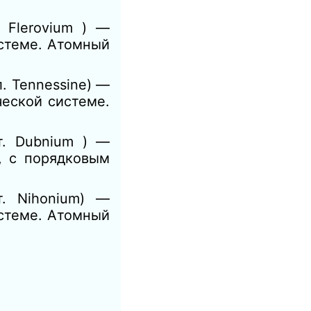
. Flerovium ) —
истеме. Атомный
л. Tennessine) —
еской системе.
т. Dubnium ) —
, с порядковым
т. Nihonium) —
истеме. Атомный