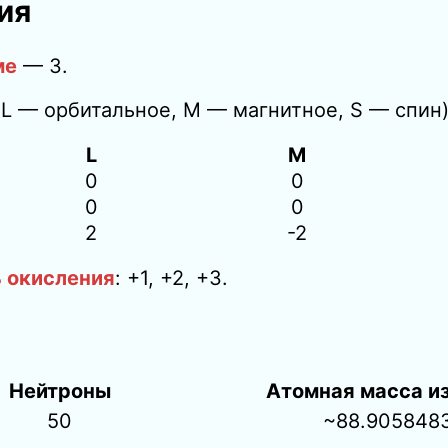
ия
ме
— 3.
 L — орбитальное, M — магнитное, S — спин)
L
M
0
0
0
0
2
-2
ь окисления
: +1, +2, +3
.
Нейтроны
Атомная масса и
50
~88.905848