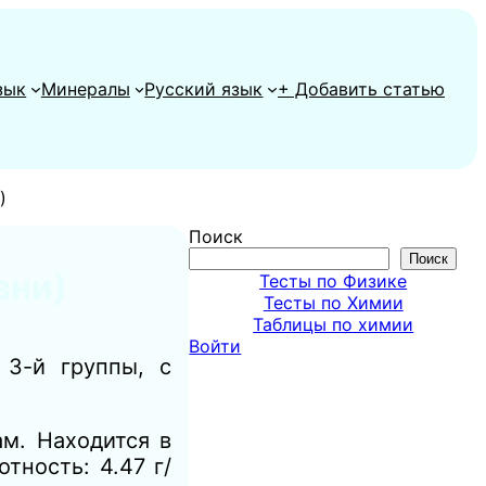
зык
Минералы
Русский язык
+ Добавить статью
)
Поиск
Поиск
вни)
Тесты по Физике
Тесты по Химии
Таблицы по химии
Войти
3-й группы, с
м. Находится в
тность: 4.47 г/