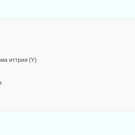
ма иттрия (Y)
я