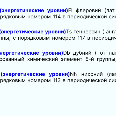
(энергетические уровни)
Fl флеровий (лат
орядковым номером 114 в периодической с
(энергетические уровни)
Ts теннесcин ( анг
ппы, с порядковым номером 117 в периодич
нергетические уровни)
Db дубний ( от ла
ированный химический элемент 5-й группы
энергетические уровни)
Nh нихоний (ла
орядковым номером 113 в периодической с