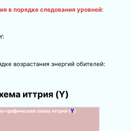
ия в порядке следования уровней
:
Y:
ядке возрастания энергий обителей:
хема иттрия
(Y)