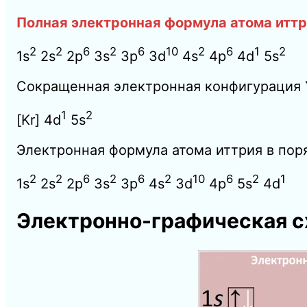
Полная электронная формула атома иттр
2
2
6
2
6
10
2
6
1
2
1s
2s
2p
3s
3p
3d
4s
4p
4d
5s
Сокращенная электронная конфигурация 
1
2
[Kr] 4d
5s
Электронная формула атома иттрия в пор
2
2
6
2
6
2
10
6
2
1
1s
2s
2p
3s
3p
4s
3d
4p
5s
4d
Электронно-графическая с