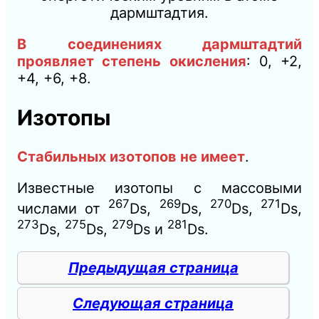
дармштадтия.
В соединениях дармштадтий
проявляет степень окисления
: 0, +2,
+4, +6, +8
.
Изотопы
Стабильных изотопов не имеет
.
Известные изотопы с массовыми
267
269
270
271
числами от
Ds,
Ds,
Ds,
Ds,
273
275
279
281
Ds,
Ds,
Ds и
Ds.
Предыдущая страница
Следующая страница