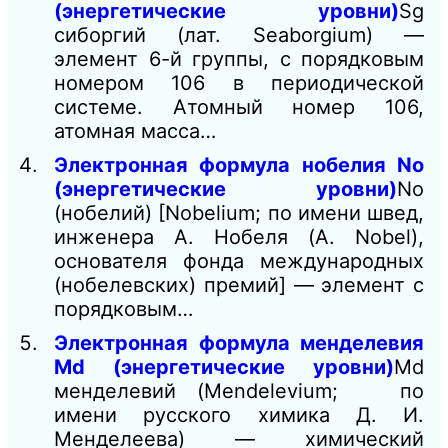
(энергетические уровни)
Sg
сиборгий (лат. Seaborgium) —
элемент 6-й группы, с порядковым
номером 106 в периодической
системе. Атомный номер 106,
атомная масса…
Электронная формула нобелия No
(энергетические уровни)
No
(нобелий) [Nobelium; по имени швед,
инженера А. Нобеля (A. Nobel),
основателя фонда международных
(нобелевских) премий] — элемент с
порядковым…
Электронная формула менделевия
Md (энергетические уровни)
Md
менделевий (Mendelevium; по
имени русского химика Д. И.
Менделеева) — химический