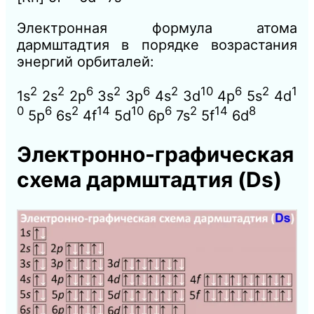
Электронная формула атома
дармштадтия в порядке возрастания
энергий орбиталей:
2
2
6
2
6
2
10
6
2
1
1s
2s
2p
3s
3p
4s
3d
4p
5s
4d
0
6
2
14
10
6
2
14
8
5p
6s
4f
5d
6p
7s
5f
6d
Электронно-графическая
схема дармштадтия
(Ds)