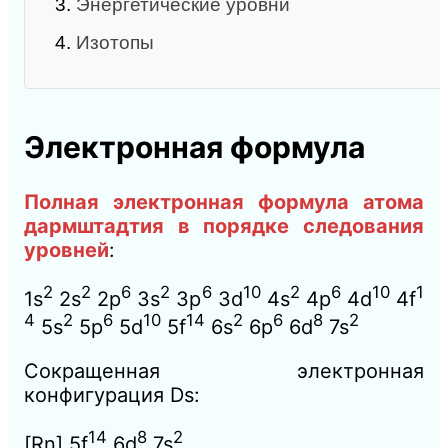
3.
Энергетические уровни
4.
Изотопы
Электронная формула
Полная электронная формула атома
дармштадтия в порядке следования
уровней
:
2
2
6
2
6
10
2
6
10
1
1s
2s
2p
3s
3p
3d
4s
4p
4d
4f
4
2
6
10
14
2
6
8
2
5s
5p
5d
5f
6s
6p
6d
7s
Сокращенная электронная
конфигурация Ds:
14
8
2
[Rn] 5f
6d
7s