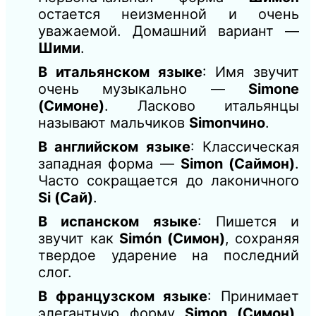
остается неизменной и очень
уважаемой. Домашний вариант —
Шими
.
В итальянском языке
: Имя звучит
очень музыкально —
Simone
(Симоне)
. Ласково итальянцы
называют мальчиков
Simonчино
.
В английском языке
: Классическая
западная форма —
Simon (Саймон)
.
Часто сокращается до лаконичного
Si (Сай)
.
В испанском языке
: Пишется и
звучит как
Simón (Симон)
, сохраняя
твердое ударение на последний
слог.
В французском языке
: Принимает
элегантную форму
Simon (Симон)
,