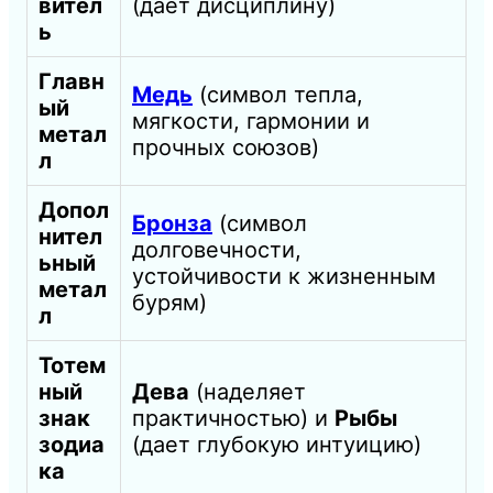
вител
(дает дисциплину)
ь
Главн
Медь
(символ тепла,
ый
мягкости, гармонии и
метал
прочных союзов)
л
Допол
Бронза
(символ
нител
долговечности,
ьный
устойчивости к жизненным
метал
бурям)
л
Тотем
ный
Дева
(наделяет
знак
практичностью) и
Рыбы
зодиа
(дает глубокую интуицию)
ка