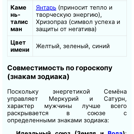
Каме
Янтарь
(приносит тепло и
нь-
творческую энергию),
талис
Хризопраз (символ успеха и
ман
защиты от негатива)
Цвет
Желтый, зеленый, синий
имени
Совместимость по гороскопу
(знакам зодиака)
Поскольку энергетикой Семёна
управляет Меркурий и Сатурн,
характер мужчины лучше всего
раскрывается в союзе с
определенными знаками зодиака:
Идеальный союз (Земля и
Вода
)
: